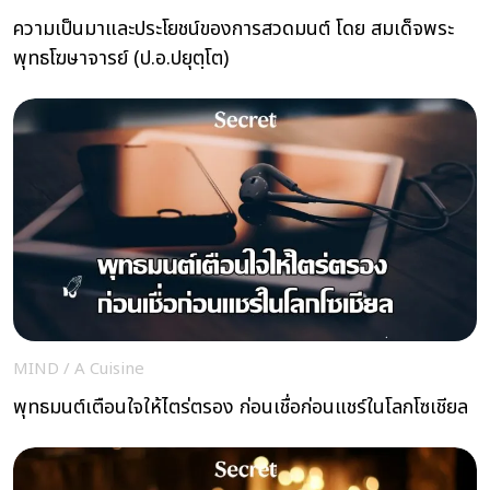
ความเป็นมาและประโยชน์ของการสวดมนต์ โดย สมเด็จพระ
พุทธโฆษาจารย์ (ป.อ.ปยุตฺโต)
MIND
/
A Cuisine
พุทธมนต์เตือนใจให้ไตร่ตรอง ก่อนเชื่อก่อนแชร์ในโลกโซเชียล