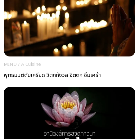
MIND
/
A Cuisine
พุทธมนต์ดับเครียด วิตกกังวล จิตตก ซึมเศร้า