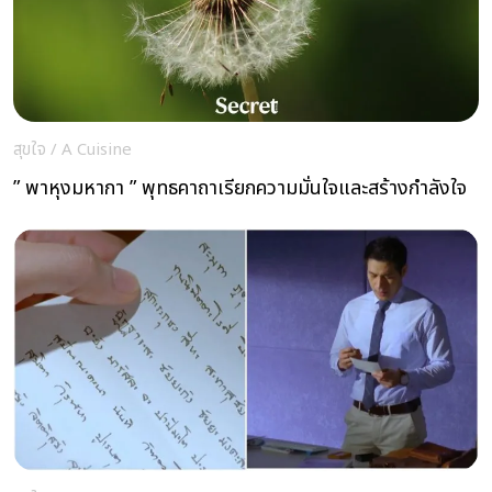
สุขใจ
/
A Cuisine
” พาหุงมหากา ” พุทธคาถาเรียกความมั่นใจและสร้างกำลังใจ