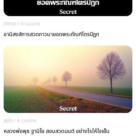
MIND
/
A Cuisine
อานิสงส์การสวดภาวนายอดพระกัณฑ์ไตรปิฎก
สุขใจ
/
A Cuisine
หลวงพ่อพุธ ฐานิโย สอนสวดมนต์ อย่างไรให้ใจเย็น