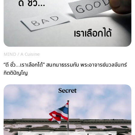
MIND
/
A Cuisine
“ดี ชั่ว…เราเลือกได้” สนทนาธรรมกับ พระอาจารย์นวลจันทร์
กิตติปัญโญ