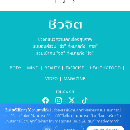
1
2
ชีวจิตแนวความคิดเรื่องสุขภาพ
แบบองค์รวม "ชีว" ที่หมายถึง "กาย"
รวมเข้ากับ "จิต" ที่หมายถึง "ใจ"
BODY
MIND
BEAUTY
EXERCISE
HEALTHY FOOD
VIDEO
MAGAZINE
FOLLOW ON
เว็บไซต์นี้มีการใช้งานคุกกี้
เว็บไซต์ของเราใช้งานคุกกี้เพื่อช่วยเพิ่มประสบการณ์
สนใจลงโฆษณากับเว็บไซต์
การใช้งานเว็บไซต์ให้สามารถใช้งานได้ดียิ่งขึ้น คุณสามารถเลือกที่จะยอมรับหรือ
ปฏิเสธการใช้งานคุกกี้ได้ง่ายๆ โดยการดูรายละเอียดเพิ่มเติมที่ “การตั้งค่าคุกกี้”
Tel : 085 661 4629 / (จันทร์ - ศุกร์ เวลา 09.00 - 18.00 น)
cheewajitmedia@gmail.com