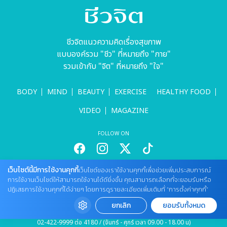
ชีวจิตแนวความคิดเรื่องสุขภาพ
แบบองค์รวม "ชีว" ที่หมายถึง "กาย"
รวมเข้ากับ "จิต" ที่หมายถึง "ใจ"
BODY
MIND
BEAUTY
EXERCISE
HEALTHY FOOD
VIDEO
MAGAZINE
FOLLOW ON
เว็บไซต์นี้มีการใช้งานคุกกี้
เว็บไซต์ของเราใช้งานคุกกี้เพื่อช่วยเพิ่มประสบการณ์
สนใจลงโฆษณากับเว็บไซต์
การใช้งานเว็บไซต์ให้สามารถใช้งานได้ดียิ่งขึ้น คุณสามารถเลือกที่จะยอมรับหรือ
Tel : 085 661 4629 / (จันทร์ - ศุกร์ เวลา 09.00 - 18.00 น)
ปฏิเสธการใช้งานคุกกี้ได้ง่ายๆ โดยการดูรายละเอียดเพิ่มเติมที่ “การตั้งค่าคุกกี้”
cheewajitmedia@gmail.com
ยกเลิก
ยอมรับทั้งหมด
ติดต่อแจ้งปัญหาหรือร้องเรียน
02-422-9999 ต่อ 4180 / (จันทร์ - ศุกร์ เวลา 09.00 - 18.00 น)