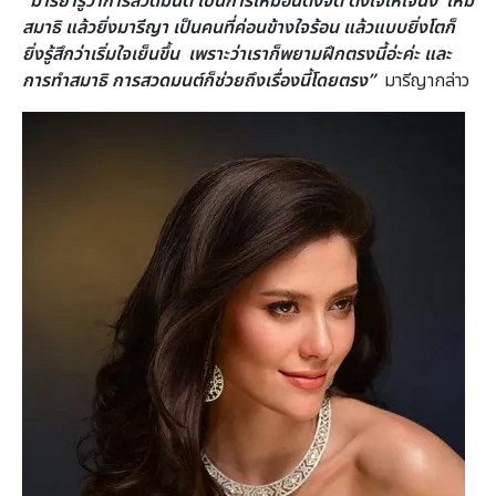
“มารียารู้ว่าการสวดมนต์ เป็นการเหมือนตั้งจิต ตั้งใจให้ใจนิ่ง ให้มี
สมาธิ แล้วยิ่งมารีญา เป็นคนที่ค่อนข้างใจร้อน แล้วแบบยิ่งโตก็
ยิ่งรู้สึกว่าเริ่มใจเย็นขึ้น เพราะว่าเราก็พยามฝึกตรงนี้อ่ะค่ะ และ
การทำสมาธิ การสวดมนต์ก็ช่วยถึงเรื่องนี้โดยตรง”
มารีญากล่าว