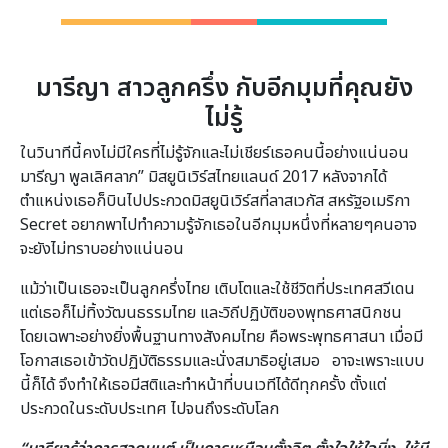
มารีญา สาวลูกครึ่ง กับอีกมุมที่คุณยัง
ไม่รู้
ในวินาทีนี้คงไม่มีใครที่ไม่รู้จักและไม่เชียร์เธอคนนี้อย่างแน่นอน
มารีญา พูลเลิศลาภ” มิสยูนิเวิร์สไทยแลนด์ 2017 หลังจากได้
ตำแหน่งเธอก็บินไปประกวดมิสยูนิเวิร์สที่ลาสเวกัส สหรัฐอเมริกา
Secret อยากพาไปทำความรู้จักเธอในอีกมุมหนึ่งที่หลายๆคนอาจ
จะยังไม่ทราบอย่างแน่นอน
แม้ว่าเป็นเธอจะเป็นลูกครึ่งไทย เติบโตและใช้ชีวิตที่ประเทศสวีเดน
แต่เธอก็ไม่ทิ้งวัฒนธรรมไทย และวิถีปฏิบัติของพุทธศาสนิกชน
โดยเฉพาะอย่างยิ่งพื้นฐานทางสังคมไทย คือพระพุทธศาสนา เมื่อมี
โอกาสเธอเข้าวัดปฏิบัติธรรมและนั่งสมาธิอยู่เสมอ อาจะเพราะแบบ
นี้ก็ได้ จึงทำให้เธอมีสติและทำหน้าที่บนเวทีได้ดีทุกครั้ง ตั้งแต่
ประกวดในระดับประเทศ ไปจนถึงระดับโลก