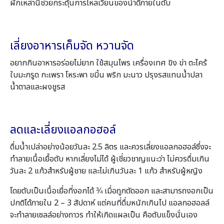
ผักเหล่านี้ช่วยกระตุ้นการไหลเวียนของน้ำดีภายในตับ
เลี่ยงอาหารเค็มจัด หวานจัด
อยากกินอาหารอร่อยไม่ยาก ใช้สมุนไพร เครื่องเทศ ขิง ข่า ตะไคร้
ใบมะกรูด กะเพรา โหระพา ขมิ้น พริก มะนาว ปรุงรสแทนน้ำปลา
น้ำตาลและผงชูรส
ลดและเลี่ยงแอลกอฮอล์
ดื่มน้ำเปล่าอย่างน้อยวันละ 2.5 ลิตร และควรเลี่ยงแอลกอฮอล์ซึ่งจะ
ทำลายเนื้อเยื้อตับ หากเลี่ยงไม่ได้ ผู้เชี่ยวชาญแนะว่า ไม่ควรดื่มเกิน
วันละ 2 แก้วสำหรับผู้ชาย และไม่เกินวันละ 1 แก้ว สำหรับผู้หญิง
โดยตับเป็นเนื้อเยื่อที่งอกได้ ¾ เมื่อถูกตัดออก และสามารถงอกเป็น
ปกติได้ภายใน 2 – 3 สัปดาห์ แต่คนที่ดื่มหนักเกินไป แอลกอฮอลล์
จะทำลายเซลล์อย่างถาวร ทำให้เกิดแผลเป็น คือตับแข็งนั่นเอง