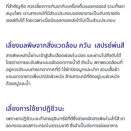
ที่สำคัญคือ ควรเลี่ยงการกินยากับเครื่องดื่มแอลกอฮอล์ รวมทั้งยา
สมุนไพร เราะสารเคมีที่มีส่วนประกอบของยาอาจเป็นอันตรายต่อ
เซลล์ตับได้ โดยเฉพาะเมื่อมีแอลกอฮอล์เข้าไปเป็นส่วนประกอบ
เลี่ยงมลพิษจากสิ่งแวดล้อม
ควัน เสปรย์พ่นสี
สารพิษเหล่านี้ผ่านเข้าสู่เส้นเลือดฝอยในปอด และผ่านไปถึงตับได้
โดยร่างกายจะขับพิษและขจัดออกทางน้ำดี ดังนั้น สภาพแวดล้อมที่
อยู่ควรมีระบบถ่ายเทอากาศที่ดี ใช้ผ้าปิดจมูกและปาก สวมเสื้อผ้า
แขนยาวขายาวเพื่อปกปิดผิวหนัง ล้างสารเคมีที่ติดอยู่บนผิวหนัง
ด้วยสบู่และน้ำ
เลี่ยงการใช้ยาปฏิชีวนะ
เพราะยาปฏิชีวนะจะทำลายจุลินทรีย์ที่ดีซึ่งช่วยขจัดสารพิษในลำไส้ ยา
ลดกรดจะลดสภาวะกรดในธรรมชาติ ซึ่งจำเป็นต่อการย่อยอาหาร