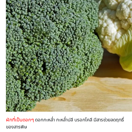
ผักที่เป็นดอกๆ
ดอกกะหล่ำ กะหล่ำปลี บรอกโคลี มีสารช่วยลดฤทธิ์
ของสารพิษ