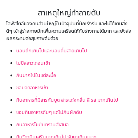
สาเหตุใหญ่ทำลายตับ
ไลฟ์สไตล์ของคนส่วนใหญ่ในปัจจุบันที่มักเร่งรีบ และไม่ได้เติมสิ่ง
ดีๆ เข้าสู่ร่างกายมักเพิ่มความเครียดให้กับร่างกายได้มาก และยังส่ง
ผลกระทบต่อสุขภาพตับด้วย
นอนดึกเกินไปและนอนตื่นสายเกินไป
ไม่ปัสสาวะตอนเช้า
กินมากไปในแต่ละมื้อ
ชอบอดอาหารเช้า
กินอาหารที่มีสารกันบูด สารแต่งกลิ่น สี รส มากเกินไป
ชอบกินอาหารดิบๆ แต่ไม่กินผักดิบ
กินอาหารไขมันทรานส์เสมอ
กินวิตามินเสริมมากเกินไป รับยาเกินขนาด