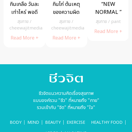
กระชายแก้ง่วง
4 ข้อห้าม! ไม่
อัมพฤกษ์
ได้!!!
ควรทำเมื่อ
อัมพาต โรค
เครียด
ร้ายที่มีแต่
ดูแลสุขภาพ
/
ดูแลสุขภาพ
/
โรคต่างๆ
/
Riya
ความสูญเสีย
Riya
cheewajitmedia
Read More +
Read More +
Read More +
ชีวจิตแนวความคิดเรื่องสุขภาพ
แบบองค์รวม "ชีว" ที่หมายถึง "กาย"
รวมเข้ากับ "จิต" ที่หมายถึง "ใจ"
BODY
MIND
BEAUTY
EXERCISE
HEALTHY FOOD