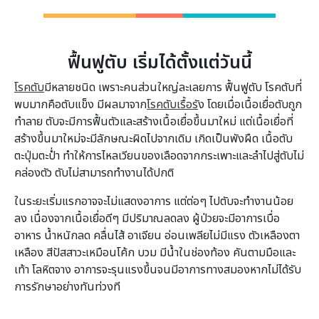
ฟื้นฟูตับ เริ่มได้ตั้งแต่วันนี้
โรคตับ
มีหลายชนิด เพราะคนส่วนใหญ่ละเลยการ ฟื้นฟูตับ โรคตับที่
พบมากคือตับแข็ง มีผลมาจาก
โรคตับเรื้อรั
ง โดยเมื่อเนื้อเยื่อตับถูก
ทำลาย ตับจะมีการฟื้นตัวและสร้างเนื้อเยื่อขึ้นมาใหม่ แต่เนื้อเยื่อที่
สร้างขึ้นมาใหม่จะมีลักษณะผิดไปจากเดิม เกิดเป็นพังผืด เนื้อตับ
ตะปุ่มตะป่ำ ทำให้การไหลเวียนของเลือดจากกระเพาะและลำไปสู่ตับไม่
คล่องตัว ตับไม่สามารถทำงานได้ปกติ
ในระยะเริ่มแรกอาจจะไม่แสดงอาการ แต่ต่อๆ ไปตับจะทำงานน้อย
ลง เนื่องจากเนื้อเยื่อดีๆ มีปริมาณลดลง ผู้ป่วยจะมีอาการเบื่อ
อาหาร น้ำหนักลด คลื่นไส้ อาเจียน อ่อนเพลียไม่มีแรง ตัวเหลืองตา
เหลือง สีปัสสาวะเหมือนโค้ก บวม มีน้ำในช่องท้อง คันตามมือและ
เท้า โลหิตจาง อาการจะรุนแรงขึ้นจนมีอาการทางสมองหากไม่ได้รับ
การรักษาอย่างทันท่วงที