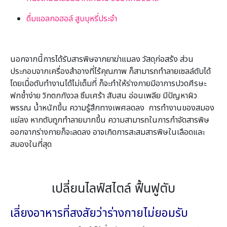
ดื่มแอลกอฮอล์ สูบบุหรี่ประจำ
นอกจากนี้การได้รับสารพิษจากยาฆ่าแมลง วัสดุก่อสร้ง ส่วน
ประกอบจากเครื่องสำอางที่ไร้คุณภาพ ก็สามารถทำลายเซลล์ตับได้
โดยเมื่อตับทำงานได้ไม่เต็มที่ ก็จะทำให้ร่างกายมีอาการปวดศีรษะ
ฟกช้ำง่าย วิกตกกังวล ซึมเศร้า สับสน อ่อนเพลีย มีปัญหาผิว
พรรณ น้ำหนักขึ้น ความรู้สึกทางเพศลดลง การทำงานของสมอง
แย่ลง หากตับถูกทำลายมากขึ้น ความสามารถในการกำจัดสารพิษ
ออกจากร่างกายก็จะลดลง อาจเกิดการสะสมสารพิษในเลือดและ
สมองในที่สุด
เปลี่ยนไลฟ์สไตล์ ฟื้นฟูตับ
เลี่ยงอาหารที่สงสัยว่าร่างกายไม่ยอมรับ