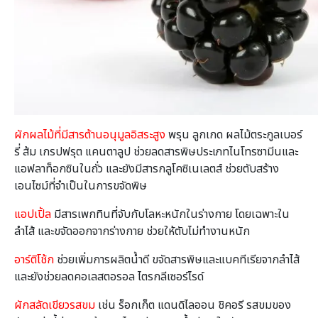
ผักผลไม้ที่มีสารต้านอนุมูลอิสระสูง
พรุน ลูกเกด ผลไม้ตระกูลเบอร์
รี่ ส้ม เกรปฟรุต แคนตาลูป ช่วยลดสารพิษประเภทไนโทรซามีนและ
แอฟลาท็อกซินในถั่ว และยังมีสารกลูโคซิเนเลตส์ ช่วยตับสร้าง
เอนไซม์ที่จำเป็นในการขจัดพิษ
แอปเปิ้ล
มีสารเพกทินที่จับกับโลหะหนักในร่างกาย โดยเฉพาะใน
ลำไส้ และขจัดออกจากร่างกาย ช่วยให้ตับไม่ทำงานหนัก
อาร์ติโช้ก
ช่วยเพิ่มการผลิตน้ำดี ขจัดสารพิษและแบคทีเรียจากลำไส้
และยังช่วยลดคอเลสตอรอล ไตรกลีเซอร์ไรด์
ผักสลัดเขียวรสขม
เช่น ร็อกเก็ต แดนดิไลออน ชิคอรี รสขมของ