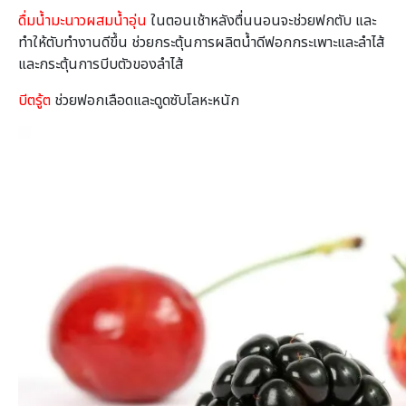
ดื่มน้ำมะนาวผสมน้ำอุ่น
ในตอนเช้าหลังตื่นนอนจะช่วยฟกตับ และ
ทำให้ตับทำงานดีขึ้น ช่วยกระตุ้นการผลิตน้ำดีฟอกกระเพาะและลำไส้
และกระตุ้นการบีบตัวของลำไส้
บีตรู้ต
ช่วยฟอกเลือดและดูดซับโลหะหนัก