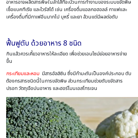
อาหารอาจผลิตสารพิษในลำไส้ที่จะป่วนการทำงานของระบบขจัดพิษ
เชื้อแบคทีเรีย และไวรัสได้ เช่น เครื่องดื่มแอลกอฮอลล์ กาแฟและ
เครื่องดื่มที่มีกาเฟอีนมากไป บุหรี่ และยา ล้วนแต่มีผลต่อตับ
ฟื้นฟูตับ
ด้วยอาหาร
8 ชนิด
กินแล้วควรเคี้ยวอาหารให้ละเอียด เพื่อช่วยเอนไซม์ย่อยอาหารง่าย
ขึ้น
กระเทียมและหอม
มีสารอัลลิซิน ซึ่งมีกำมะถันเป็นองค์ประกอบ ตับ
ต้องกรสารชนิดนี้ในการขจัดพิษ ส่วนกระเทียมช่วยตับขจัดสาร
ปรอท วัตถุเจือปนอาหาร และฮอร์โมนเอสโทรเจน