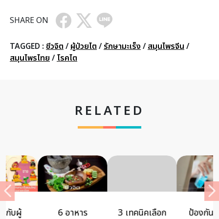
SHARE ON
TAGGED :
ชีวจิต
/
ผู้ป่วยไต
/
รักษามะเร็ง
/
สมุนไพรจีน
/
สมุนไพรไทย
/
โรคไต
RELATED
3 เทคนิคเลือก
ป้องกันโรคโค
เตือนภัย 6