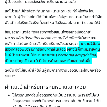
ผู้ป่วยโรคไต ควรระมัดระวังการกินหนานเฉาเหว่ย
เเต่ไม่วายก็มีข่าวลือว่า “คนที่กินหนานเฉาเหว่ย ทำให้ไตพัง โดย
เฉพาะในผู้ป่วยโรคไต มีค่าไตในห้องแล็ปสูงมาก นานเข้าอาจทำให้ไต
พังได้” เเท้จริงเเล้วจริงเท็จแค่ไหน ชีวจิตออนไลน์ หาคำตอยมาให้จ้า
ข้อมูลจากหนังสือ “ดูแลสุขภาพด้วยสมุนไพรอย่างปลอดภัย”
ผศ.ดร.ลลิตา วีระเสถียร และผศ.ดร.มยุรี ตั้งเกียรติกําจาย
คณะ
เภสัชศาสตร์ มหาวิทยาลัยศรีนครินทรวิโรฒ ระบุว่า
จากงานวิจัยใน
สัตว์ทดลองพบว่า มีฤทธิ์ลดนํ้าตาลในเลือด
อย่างไรก็ตามมีรายงาน
ในผู้ป่วยเบาหวานใช้หนานเฉาเหว่ย (
Vernonia amygdalina)
เป็นประจําทุกวัน พบว่า มีค่าการทํางานของตับและไตเพิ่มขึ้น
ดังนั้น จึงไม่แนะนําให้ใช้ในผู้ที่มีการทํางานของตับและไตบกพร่อง
รุนแรง
คำเเนะนำสำหรับการกินหนานเฉาเหว่ย
ไม่ควรกินติดต่อเนื่องติดต่อกันเป็นเวลานาน เพราะยังไม่พบ
ข้อมูลความปลอดภัยในการกินระยะยาว เช่น กินวันเว้น 1 วัน
หรือกิน 7 วัน หยุดกิน 3 วัน ฯลฯ