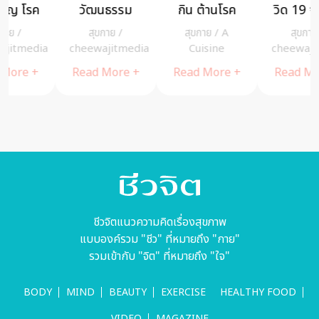
กิน ต้านโรค
วิด 19 จำง่าย
สารเคมีใกล้ตัว
เพื่อผู้สูงอายุ
แค่ 10 ข้อ ขอ
คุณ
สุขกาย
/
A
สุขกาย
/
สุขกาย
/
A
ให้ทำทันทีเมื่อ
a
Cuisine
cheewajitmedia
Cuisine
กลับถึงบ้าน
Read More +
Read More +
Read More +
ชีวจิตแนวความคิดเรื่องสุขภาพ
แบบองค์รวม "ชีว" ที่หมายถึง "กาย"
รวมเข้ากับ "จิต" ที่หมายถึง "ใจ"
BODY
MIND
BEAUTY
EXERCISE
HEALTHY FOOD
VIDEO
MAGAZINE