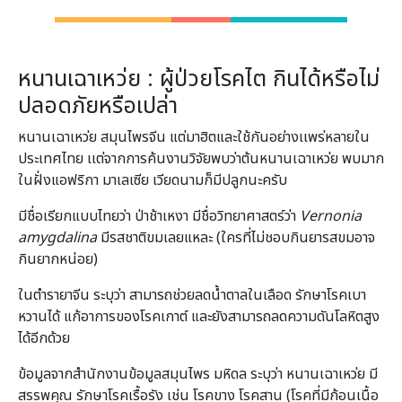
หนานเฉาเหว่ย : ผู้ป่วยโรคไต กินได้หรือไม่
ปลอดภัยหรือเปล่า
หนานเฉาเหว่ย สมุนไพรจีน แต่มาฮิตและใช้กันอย่างเเพร่หลายใน
ประเทศไทย เเต่จากการค้นงานวิจัยพบว่าต้นหนานเฉาเหว่ย พบมาก
ในฝั่งแอฟริกา มาเลเซีย เวียดนามก็มีปลูกนะครับ
มีชื่อเรียกแบบไทยว่า ป่าช้าเหงา มีชื่อวิทยาศาสตร์ว่า
Vernonia
amygdalina
มีรสชาติขมเลยแหละ (ใครที่ไม่ชอบกินยารสขมอาจ
กินยากหน่อย)
ในตำรายาจีน ระบุว่า สามารถช่วยลดน้ำตาลในเลือด รักษาโรคเบา
หวานได้ แก้อาการของโรคเกาต์ และยังสามารถลดความดันโลหิตสูง
ได้อีกด้วย
ข้อมูลจากสำนักงานข้อมูลสมุนไพร มหิดล ระบุว่า หนานเฉาเหว่ย มี
สรรพคุณ รักษาโรคเรื้อรัง เช่น โรคขาง โรคสาน (โรคที่มีก้อนเนื้อ