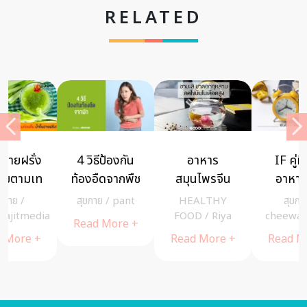
RELATED
4 วิธีป้องกัน
อาหาร
IF คู่มืออด
ท้องอืดจากพืช
สมุนไพรจีน
อาหารเป็น
ผัก
สำหรับลดไข
ระยะ
สุขกาย
/
pant
HEALTHY
สุขกาย
/
มันในเลือด
(Intermittent
a
FOOD
/
Riya
cheewajitmedia
Read More +
Fasting)
Read More +
Read More +
สำหรับเริ่มต้น
(IF 101)