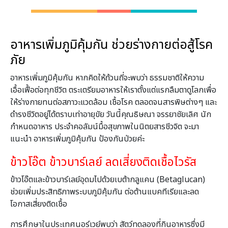
อาหารเพิ่มภูมิคุ้มกัน ช่วยร่างกายต่อสู้โรค
ภัย
อาหารเพิ่มภูมิคุ้มกัน หากคิดให้ถ้วนถี่จะพบว่า ธรรมชาติให้ความ
เอื้อเฟื้อต่อทุกชีวิต ตระเตรียมอาหารให้เราตั้งแต่แรกลืมตาดูโลกเพื่อ
ให้ร่างกายทนต่อสภาวะแวดล้อม เชื้อโรค ตลอดจนสารพิษต่างๆ และ
ดำรงชีวิตอยู่ได้ตราบเท่าอายุขัย วันนี้คุณธิษณา จรรยาชัยเลิศ นัก
กำหนดอาหาร ประจำคอลัมน์มื้อสุขภาพในนิตยสารชีวจิต จะมา
แนะนำ อาหารเพิ่มภูมิคุ้มกัน ป้องกันป่วยค่ะ
ข้าวโอ๊ต ข้าวบาร์เลย์ ลดเสี่ยงติดเชื้อไวรัส
ข้าวโอ๊ตและข้าวบาร์เลย์อุดมไปด้วยเบต้ากลูแคน (Betaglucan)
ช่วยเพิ่มประสิทธิภาพระบบภูมิคุ้มกัน ต่อต้านแบคทีเรียและลด
โอกาสเสี่ยงติดเชื้อ
การศึกษาในประเทศนอร์เวย์พบว่า สัตว์ทดลองที่กินอาหารซึ่งมี