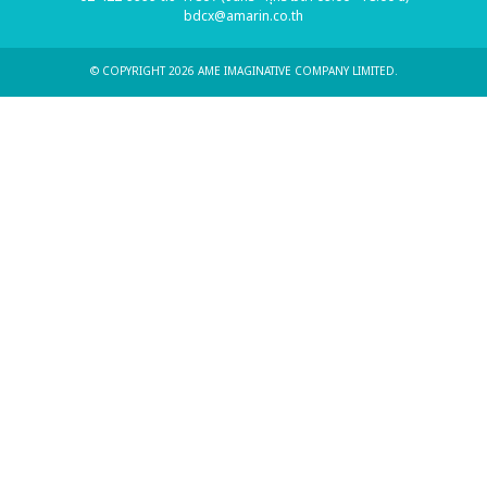
bdcx@amarin.co.th
© COPYRIGHT 2026 AME IMAGINATIVE COMPANY LIMITED.