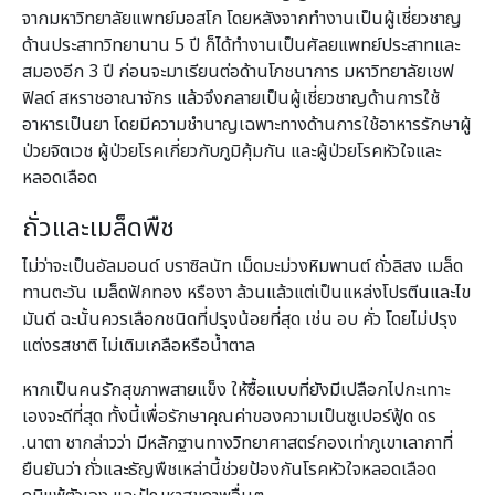
จากมหาวิทยาลัยแพทย์มอสโก โดยหลังจากทำงานเป็นผู้เชี่ยวชาญ
ด้านประสาทวิทยานาน 5 ปี ก็ได้ทำงานเป็นศัลยแพทย์ประสาทและ
สมองอีก 3 ปี ก่อนจะมาเรียนต่อด้านโภชนาการ มหาวิทยาลัยเชฟ
ฟิลด์ สหราชอาณาจักร แล้วจึงกลายเป็นผู้เชี่ยวชาญด้านการใช้
อาหารเป็นยา โดยมีความชำนาญเฉพาะทางด้านการใช้อาหารรักษาผู้
ป่วยจิตเวช ผู้ป่วยโรคเกี่ยวกับภูมิคุ้มกัน และผู้ป่วยโรคหัวใจและ
หลอดเลือด
ถั่วและเมล็ดพืช
ไม่ว่าจะเป็นอัลมอนด์ บราซิลนัท เม็ดมะม่วงหิมพานต์ ถั่วลิสง เมล็ด
ทานตะวัน เมล็ดฟักทอง หรืองา ล้วนแล้วแต่เป็นแหล่งโปรตีนและไข
มันดี ฉะนั้นควรเลือกชนิดที่ปรุงน้อยที่สุด เช่น อบ คั่ว โดยไม่ปรุง
แต่งรสชาติ ไม่เติมเกลือหรือน้ำตาล
หากเป็นคนรักสุขภาพสายแข็ง ให้ซื้อแบบที่ยังมีเปลือกไปกะเทาะ
เองจะดีที่สุด ทั้งนี้เพื่อรักษาคุณค่าของความเป็นซูเปอร์ฟู้ด ดร
.นาตา ชากล่าวว่า มีหลักฐานทางวิทยาศาสตร์กองเท่าภูเขาเลากาที่
ยืนยันว่า ถั่วและธัญพืชเหล่านี้ช่วยป้องกันโรคหัวใจหลอดเลือด