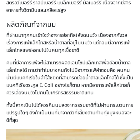
สตรอว์เบอร์รี่ ราสป์เบอร์รี่ แบล็กเบอร์รี่ มัลเบอร์รี่ เนื่องจากมีสาร
อาหารทั้งวิตามินและเกลือแร่สูง
ผลิตภัณฑ์จากนม
ที่ผ่านมาทุกคนเข้าใจว่าอาจารย์สาทิสให้งดนมวัว เนื่องจากกังวล
เรื่องการแพ้แล็กโทสหรือน้ำตาลที่อยู่ในนมวัว แต่ตอนนี้อาการแพ้
แล็กโทสแพร่หลายไปในคนทุกเชื้อชาติ
คนที่มีอาการแพ้จะไม่สามารถผลิตเอนไซม์แล็กเทสเพื่อย่อยน้ำตาล
แล็กโทสได้ ถามว่าทำไมบางคนถึงไม่มีอาการแพ้คำตอบคือ คนคน
นั้นมีแบคทีเรียในลำไส้ชนิดที่สามารถย่อยน้ำตาลแล็กโทสได้ ซึ่งเป็น
แบคทีเรียตระกูล E. Coli อย่างไรก็ตาม หากมีอาการแพ้แล็กโทสก็
ควรเลี่ยงนมวัวไปกินโยเกิร์ตรสธรรมชาติแทน
ทั้งนี้หากเป็นไปได้ควรกินนมสดจากธรรมชาติที่ไม่ผ่านกระบวนการ
แปรรูปใดๆ ยิ่งถ้าเป็นนมที่มาจากวัวที่เลี้ยงตามท่ามทุ่งบุงหนองจะ
ดีที่สุด