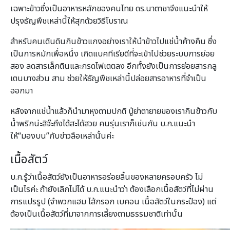
เฉพาะข้าวซึ่งเป็นอาหารหลักของคนไทย ดร.นาตาชาจึงแนะนำให้
ปรุงธัญพืชเหล่านี้ให้สุกด้วยวิธีโบราณ
สำหรับคนเดินดินกินข้าวแกงอย่างเราให้นำข้าวไปแช่น้ำค้างคืน ซึ่ง
เป็นการหมักเพื่อหนึ่ง เกิดแบคทีเรียดีที่จะเข้าไปช่วยระบบการย่อย
สอง ลดสารเล็กตินและกรดไฟเตตลง อีกทั้งยังเป็นการย่อยสารกลู
เตนบางส่วน สาม ช่วยให้ธัญพืชเหล่านี้ปล่อยสารอาหารที่จำเป็น
ออกมา
หลังจากแช่น้ำแล้วก็นำมาหุงตามปกติ ปู่ย่าตายายของเรากินข้าวกับ
น้ำพริกน่ะสิจ๊ะถึงได้สะได้สวย คนรุ่นเราก็เช่นกัน บ.ก.แนะนำ
ให้“มองบน”กับข่าวลือเหล่านั้นค่ะ
เนื้อสัตว์
บ.ก.รู้ว่าเนื้อสัตว์ยังเป็นอาหารอร่อยลิ้นของหลายครอบครัว ไม่
เป็นไรค่ะ ถ้ายังเลิกไม่ได้ บ.ก.แนะนำว่า ต้องเลือกเนื้อสัตว์ที่ไม่ผ่าน
การแปรรูป (จำพวกแฮม ไส้กรอก เบคอน เนื้อสัตว์ในกระป๋อง) แต่
ต้องเป็นเนื้อสัตว์ที่มาจากการเลี้ยงตามธรรมชาติเท่านั้น