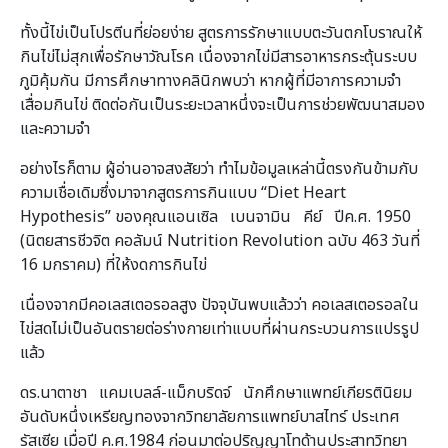
ทั้งนี้ไข่เป็นโปรตีนที่ย่อยง่าย สูตรการรักษาแบบตะวันตกโบราณให้
กินไข่ไม่สุกเพื่อรักษาวัณโรค เนื่องจากไข่มีสารอาหารกระตุ้นระบบ
ภูมิคุ้มกัน มีการศึกษาทางคลินิกพบว่า หากผู้ที่มีอาการความจำ
เสื่อมกินไข่ ติดต่อกันเป็นระยะเวลาหนึ่งจะเป็นการช่วยพัฒนาสมอง
และความจำ
อย่างไรก็ตาม ผู้อ่านอาจสงสัยว่า ทำไมข้อมูลเหล่านี้ตรงกันข้ามกับ
ความเชื่อเดิมซึ่งมาจากสูตรการกินแบบ “Diet Heart
Hypothesis” ของคุณแอนเซิล เบนจามิน คีย์ ปีค.ศ. 1950
(นิตยสารชีวจิต คอลัมน์ Nutrition Revolution ฉบับ 463 วันที่
16 มกราคม) ที่ให้งดการกินไข่
เนื่องจากมีคอเลสเตอรอลสูง ปัจจุบันพบแล้วว่า คอเลสเตอรอลใน
ไข่สดไม่เป็นอันตรายต่อร่างกายเท่าแบบที่ผ่านกระบวนการแปรรูป
แล้ว
ดร.นาตาชา แคมเบลล์-แม็กบริดจ์ นักศึกษาแพทย์เกียรตินิยม
อันดับหนึ่งเหรียญทองจากวิทยาลัยการแพทย์บาสไทร์ ประเทศ
รัสเซีย เมื่อปี ค.ศ.1984 ก่อนมาต่อปริญญาโทด้านประสาทวิทยา