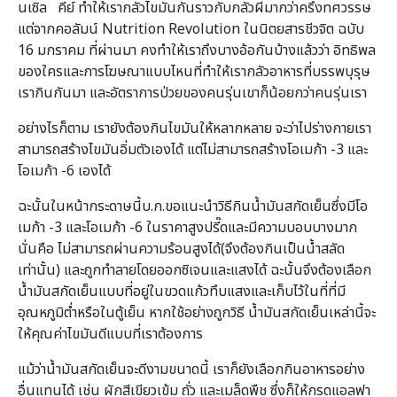
นเซิล คีย์ ทำให้เรากลัวไขมันกันราวกับกลัวผีมากว่าครึ่งทศวรรษ
แต่จากคอลัมน์ Nutrition Revolution ในนิตยสารชีวจิต ฉบับ
16 มกราคม ที่ผ่านมา คงทำให้เราถึงบางอ้อกันบ้างแล้วว่า อิทธิพล
ของใครและการโฆษณาแบบไหนที่ทำให้เรากลัวอาหารที่บรรพบุรุษ
เรากินกันมา และอัตราการป่วยของคนรุ่นเขาก็น้อยกว่าคนรุ่นเรา
อย่างไรก็ตาม เรายังต้องกินไขมันให้หลากหลาย จะว่าไปร่างกายเรา
สามารถสร้างไขมันอิ่มตัวเองได้ แต่ไม่สามารถสร้างโอเมก้า -3 และ
โอเมก้า -6 เองได้
ฉะนั้นในหน้ากระดาษนี้บ.ก.ขอแนะนำวิธีกินน้ำมันสกัดเย็นซึ่งมีโอ
เมก้า -3 และโอเมก้า -6 ในราคาสูงปรี๊ดและมีความบอบบางมาก
นั่นคือ ไม่สามารถผ่านความร้อนสูงได้(จึงต้องกินเป็นน้ำสลัด
เท่านั้น) และถูกทำลายโดยออกซิเจนและแสงได้ ฉะนั้นจึงต้องเลือก
น้ำมันสกัดเย็นแบบที่อยู่ในขวดแก้วทึบแสงและเก็บไว้ในที่ที่มี
อุณหภูมิต่ำหรือในตู้เย็น หากใช้อย่างถูกวิธี น้ำมันสกัดเย็นเหล่านี้จะ
ให้คุณค่าไขมันดีแบบที่เราต้องการ
แม้ว่าน้ำมันสกัดเย็นจะดีงามขนาดนี้ เราก็ยังเลือกกินอาหารอย่าง
อื่นแทนได้ เช่น ผักสีเขียวเข้ม ถั่ว และเมล็ดพืช ซึ่งก็ให้กรดแอลฟา