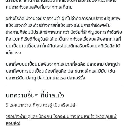
ธรรมชาติ แทนการกินสัตว์น้ำที่เลี้ยงในฟาร์มหรือบ่อ แม้ว่าหลาย
คนอาจกังวลมลพิษที่มาจากทะเลก็ตาม
อย่างไรก็ดี มีงานวิจัยรายงานว่า ผู้ที่ไม่จำกัดการกินปลาจะมีสุขภาพ
แข็งแรงกว่าและด้วยร่างกายที่แข็งแรง ระบบการกำจัดพิษใน
ร่างกายก็ย่อมมีประสิทธิภาพมากกว่า ปัจจัยที่สำคัญต่อการกำจัดพิษ
คือ แบคทีเรียดีที่อยู่ในลำไส้ ฉะนั้นหากกังวลเรื่องมลพิษจากทะเลที่
ปนเปื้อนในเนื้อปลา ก็ให้กินโพรไบโอติกเสริมเพื่อแบคทีเรียดีจะได้
แข็งแรง
ปลาที่พบปนเปื้อนมลพิษจากทะเลมากที่สุดคือ ปลาฉลาม ปลาทูน่า
ปลาที่พบการปนเปื้อนน้อยที่สุดคือ ปลาขนาดเล็กและมีมัน เช่น
ปลาซาร์ดีน ปลาทู ปลาแมคเคอเรล ปลาเฮร์ริ่ง
บทความอื่นๆ ที่น่าสนใจ
5 โรคเบาหวาน ที่คุณควรรู้ เป็นหรือเปล่า
วิธีอย่างง่าย ดูแล+ป้องกัน โรคระบบทางเดินหายใจ (หวัด ภูมิแพ้
หอบหืด)