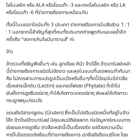
ไลโนเลอิก หรือ ALA หรือโอเมก้า -3 และกรดไลโนเลอิก หรือ LA
หรือโอเมก้า -6 ที่ร่างกายต้องการเหมือนกัน
ทั้งนี้ในบรรดาไขมันทั้ง 3 ประเภท ร่างกายต้องการในสัดส่วน 1 : 1
: 1 นอกจากนี้สำคัญที่สุดที่คนทั้งประเทศต่างพูดกันและขอย้ำอีก
ครั้งคือ “งดการกินไขมันทรานส์” ค่ะ
ข้าว
ข้าวรวมทั้งธัญพืชอื่นๆ เช่น ลูกเดือย คีนัว ข้าวโอ๊ต ข้าวบาร์เลย์เหล่า
นี้ร่างกายต้องการชนิดไม่ขัดขาว และหุงในแบบที่บรรพชนทำกันมา
คือ ไม่ควรผ่านการแปรรูปเป็นแป้งหรืออื่นๆทั้งนี้ปัจจุบันมีข่าวลือ
เรื่องสารเล็กติน (Lectin) และกรดไฟเตต (Phytate) ที่เข้าไป
ยับยั้งการดูดซึมแร่ธาตุ ทำให้เกิดภาวะขาดแร่ธาตุ ส่งผลให้เกิดภาวะ
กระดูกพรุนก่อนวัย
แถมยังมีสารกลูเตน (Gluten) ซึ่งเป็นโปรตีนชนิดหนึ่งที่อยู่ในข้าว
โอ๊ต ข้าวไรย์ข้าวบาร์เลย์ มีคุณสมบัติย่อยยาก ก่อปัญหาต่อระบบการ
ย่อยและการดูดซึม ข่าวลือเหล่านี้เป็นเรื่องจริง แต่ด้วยความเป็น
คาร์โบไฮเดรตเชิงซ้อนที่ร่างกายต้องการ เราจึงยังต้องบริโภค โดย