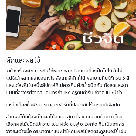
ผักและผลไม้
ว่าด้วยเรื่องผัก ควรกินให้หลากหลายที่สุดเท่าที่จะเป็นไปได้ ถ้าไม่
แน่ใจว่าหลากหลายอย่างไร สังเกตสีผักก็ได้ พยายามกินให้ครบ 5 สี
และแต่ละวันในหนึ่งสัปดาห์ก็ไม่ควรกินผักซ้ำชนิดกัน ทั้งสดและสุก
แบบที่อาจารย์สาทิส อินทรกำแหง กูรูต้นตำรับ ชีวจิต แนะนำไว้
แหล่งเลือกซื้อผักควรมาจากฟาร์มที่ปลอดภัยไร้สารเคมีเจือปน
ส่วนผลไม้ก็ต้องเป็นผลไม้สดและสุก เนื่องจากย่อยง่ายกว่า โดย
เลือกผลไม้ชนิดไม่หวาน เช่น ฝรั่ง ชมพู่ อะโวคาโด กินเป็นอาหาร
ว่างระหว่างมื้อ ดร.นาตาชาแนะนำให้กินผลไม้สดตระกูลเบอร์รี่ เช่น