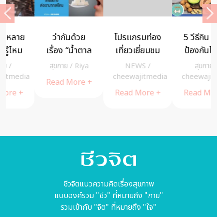
ว่ากันด้วย
โปรแกรมท่อง
5 วีธีกิน ไขมัน
เรื่อง “น้ำตาล
เที่ยวเยี่ยมชม
ป้องกันโรคไข
สูง” ส่งผลร้าย
กลุ่มแฮนด์เมด
มันในเลือดสูง
สุขกาย
/
Riya
NEWS
/
สุขกาย
/
ต่อเรามากแค่
ภาคอีสาน :
a
cheewajitmedia
cheewajitmedia
Read More +
ไหน
Craft
Read More +
Read More +
Ranger
จังหวัด
สกลนคร
ชีวจิตแนวความคิดเรื่องสุขภาพ
แบบองค์รวม "ชีว" ที่หมายถึง "กาย"
รวมเข้ากับ "จิต" ที่หมายถึง "ใจ"