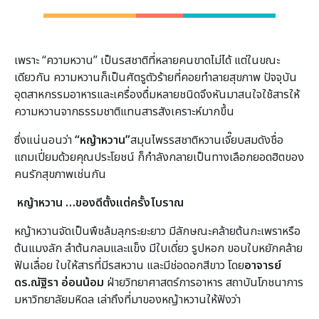
เพราะ “ความหวาน” เป็นรสชาติที่หลายคนขาดไม่ได้ แต่ในขณะ
เดียวกัน ความหวานก็เป็นศัตรูตัวร้ายที่คอยทำลายสุขภาพ ปัจจุบัน
อุตสาหกรรมอาหารและเครื่องดื่มหลายชนิดจึงหันมาสนใจใช้สารให้
ความหวานจากธรรมชาติแทนสารสังเคราะห์มากขึ้น
ซึ่งแน่นอนว่า
“
หญ้าหวาน
”
สมุนไพรรสชาติหวานเจี๊ยบสมดังชื่อ
แถมเปี่ยมด้วยคุณประโยชน์ ก็กำลังกลายเป็นทางเลือกยอดฮิตของ
คนรักสุขภาพเช่นกัน
หญ้าหวาน …ของดีตั้งแต่ครั้งโบราณ
หญ้าหวานจัดเป็นพืชล้มลุกระยะยาว มีลักษณะคล้ายต้นกะเพราหรือ
ต้นแมงลัก ลำต้นกลมและแข็ง มีใบเดี่ยว รูปหอก ขอบใบหยักคล้าย
ฟันเลื่อย ใบให้สารที่มีรสหวาน และมีช่อดอกสีขาว โดย
อาจารย์
ดร.ณัฐิรา อ่อนน้อม
ฝ่ายวิทยาศาสตร์การอาหาร สถาบันโภชนาการ
มหาวิทยาลัยมหิดล เล่าถึงที่มาของหญ้าหวานให้ฟังว่า