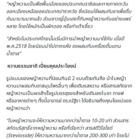
“
หญ้าหวานเป็นพืชพื้นเมืองของประเทศบราซิลและทางภาคตะวัน
ออกเฉียงเหนือของประเทศปารากวัย ซึ่งนิยมใช้ผสมกับชาเพื่อดื่ม
กันมานานมากแล้ว ส่วนชาวญี่ปุ่นเองก็กินหญ้าหวานกันอย่างแพร่
หลาย โดยใช้หมักเป็นผักดอง หรือทำเต้าเจี้ยว
“
สำหรับในประเทศไทยนั้นเริ่มมีการนำหญ้าหวานมาใช้กัน เมื่อปี
พ.ศ.
2518
โดยนิยมนำไปตากแห้ง ชงผสมกับเครื่องดื่มแทน
น้ำตาล
”
หวานธรรมชาติ เปี่ยมคุณประโยชน์
รูปแบบของหญ้าหวานที่นิยมกินมี 2 แบบด้วยกันคือ นำใบหญ้า
หวานมาผสมกับชาสมุนไพรอื่นๆ เพื่อเติมรสหวาน หรือสารสกัดจาก
หญ้าหวานเป็นผงสำเร็จรูปบรรจุซองสำหรับเติมลงในชา กาแฟ
หรืออาหารต่างๆ ทั้งนี้อาจารย์ ดร.ณัฐิรา ได้อธิบายถึงคุณโยชน์ของ
หญ้าหวานว่า
“
ใบหญ้าหวานจะให้ความหวานมากกว่าน้ำตาล
10-20
เท่า ส่วนสาร
สกัดบริสุทธิ์จากหญ้าหวาน หรือที่เรียกว่า สารสตีวิโอไซด์
(
Stevioside)
ให้ความหวานมากกว่าน้ำตาล
200-300
เท่า โดยไม่