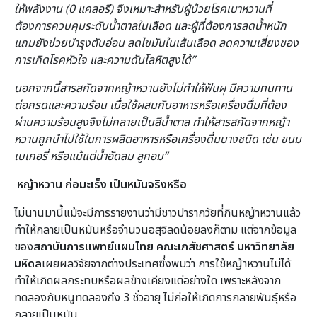
ให้พลังงาน (
0
แคลอรี) จึงเหมาะสำหรับผู้ป่วยโรคเบาหวานที่
ต้องการควบคุมระดับน้ำตาลในเลือด และผู้ที่ต้องการลดน้ำหนัก
แถมยังช่วยบำรุงตับอ่อน ลดไขมันในเส้นเลือด ลดความเสี่ยงของ
การเกิดโรคหัวใจ และความดันโลหิตสูงได้
”
นอกจากนี้สารสกัดจากหญ้าหวานยังไม่ทำให้ฟันผุ มีความทนทาน
ต่อกรดและความร้อน เมื่อใช้ผสมกับอาหารหรือเครื่องดื่มที่ต้อง
ผ่านความร้อนสูงจึงไม่กลายเป็นสีน้ำตาล ทำให้สารสกัดจากหญ้า
หวานถูกนำไปใช้ในการผลิตอาหารหรือเครื่องดื่มบางชนิด เช่น ขนม
เบเกอรี่ หรือแม้แต่น้ำอัดลม ลูกอม
”
หญ้าหวาน ก่อมะเร็ง เป็นหมันจริงหรือ
ไม่นานมานี้แม้จะมีการรายงานว่ามีชาวปารากวัยที่กินหญ้าหวานแล้ว
ทำให้กลายเป็นหมันหรือจำนวนอสุจิลดน้อยลงก็ตาม แต่จากข้อมูล
ของ
สถาบันการแพทย์แผนไทย คณะเภสัชศาสตร์ มหาวิทยาลัย
มหิดล
เผยผลวิจัยจากต่างประเทศซึ่งพบว่า การใช้หญ้าหวานไม่ได้
ทำให้เกิดผลกระทบหรือผลข้างเคียงแต่อย่างใด เพราะหลังจาก
ทดลองกับหนูทดลองถึง 3 ชั่วอายุ ไม่ก่อให้เกิดการกลายพันธุ์หรือ
กลายเป็นหมัน