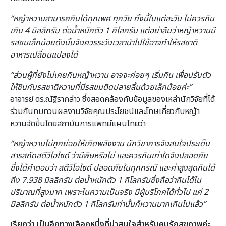
“
หญ้าหวานสามารถกินได้ทุกเพศ ทุกวัย ทั้งนี้ในแต่ละวัน ไม่ควรกิน
เกิน
4
มิลลิกรัม ต่อน้ำหนักตัว
1
กิโลกรัม แต่อย่าลืมว่าหญ้าหวานมี
รสขมเล็กน้อยดังนั้นจึงควรระวังเวลานำไปใช้อาจทำให้รสชาติ
อาหารเปลี่ยนแปลงได้
“ส่วนผู้ที่ยังไม่เคยกินหญ้าหวาน อาจจะค่อยๆ เริ่มกิน เพื่อปรับตัว
ให้ชินกับรสชาติหวานที่มีรสขมติดปลายลิ้นด้วยเล็กน้อยค่ะ
”
อาจารย์ ดร.ณัฐิรากล่าว ซึ่งสอดคล้องกับข้อมูลของเหล่านักวิจัยที่ได้
ร่วมกันทบทวนผลงานวิจัยคุณประโยชน์และโทษเกี่ยวกับหญ้า
หวานจัดขึ้นโดยสถาบันการแพทย์แผนไทยว่า
“
หญ้าหวานไม่ถูกย่อยให้เกิดพลังงาน นักวิชาการจึงสนใจประเด็น
สารสกัดสตีวิโอไซด์ ว่ามีพิษหรือไม่ และควรกินเท่าใดจึงปลอดภัย
ซึ่งได้คำตอบว่า สตีวิโอไซด์ ปลอดภัยในทุกกรณี และค่าสูงสุดกินได้
ถึง
7.938
มิลลิกรัม ต่อน้ำหนักตัว
1
กิโลกรัมซึ่งถือว่ากินได้ใน
ปริมาณที่สูงมาก เพราะในความเป็นจริง มีผู้บริโภคได้ทั่วไป แค่
2
มิลลิกรัม ต่อน้ำหนักตัว
1
กิโลกรัมท่านั้นก็หวานมากเกินไปแล้ว
”
เรียกว่า เป็นอีกทางเลือกหนึ่งที่น่าสนใจสำหรับคนรักสุขภาพค่ะ