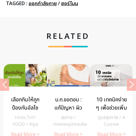
TAGGED :
ออกกำลังกาย
/
ฮอร์โมน
RELATED
.ก.ขอตอบ :
10 เทคนิคง่าย
หัวใจเข้มแข็ง
” การ
ก้ปัญหา ผิว
ๆ เพื่อช่วยเพิ่ม
อารมณ์แจ่มใส
รัก
วัยทอง ด้วย
การนอนอย่าง
จิตใจงดงาม
ปว
สุขกาย
/
ดูแลสุขภาพ
/
A
สุขกาย
/
ส
ำคั้นสมุนไพร
มีประสิทธิภาพ
สไตล์ คุณตุ๊ก
เด
heewajitmedia
Cuisine
cheewajitmedia
chee
– ชนกวนันท์
ศาส
ead More +
Read More +
Read More +
Rea