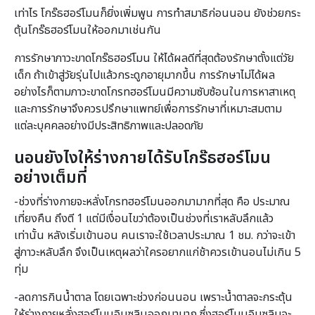
เท่าไร โกร๊ธฮอร์โมนก็ยิ่งเพิ่มพูน การทำสมาธิก่อนนอน ยังช่วยกระ
ตุ้นโกร๊ธฮอร์โมนให้ออกมาเช่นกัน
การรักษาภาวะขาดโกร๊ธฮอร์โมน ให้ได้ผลดีที่สุดต้องรักษาตั้งแต่วัย
เด็ก ถ้าเข้าสู่วัยรุ่นไปแล้วกระดูกอายุมากขึ้น การรักษาไม่ได้ผล
อย่างไรก็ตามภาวะขาดโกรทฮอร์โมนมีความซับซ้อนในการหาสาเหตุ
และการรักษาจึงควรปรึกษาแพทย์เพื่อการรักษาที่เหมาะสมตาม
แต่ละบุคคลอย่างมีประสิทธิภาพและปลอดภัย
นอนยังไงให้ร่างกายได้รับโกร๊ธฮอร์โมน
อย่างเต็มที่
-ช่วงที่ร่างกายจะหลั่งโกรทฮอร์โมนออกมามากที่สุด คือ ประมาณ
เที่ยงคืน ถึงตี 1 แต่มีเงื่อนไขว่าต้องเป็นช่วงที่เราหลับลึกแล้ว
เท่านั้น หลังเริ่มเข้านอน คนเราจะใช้เวลาประมาณ 1 ชม. กว่าจะเข้า
สู่ภาวะหลับลึก จึงเป็นเหตุผลว่าใครอยากแก่ช้าควรเข้านอนไม่เกิน 5
ทุ่ม
-ลดการกินน้ำตาล โดยเฉพาะช่วงก่อนนอน เพราะน้ำตาลจะกระตุ้น
ให้ร่างกายหลั่งฮอร์โมนอินซูลินออกมามาก ซึ่งฮอร์โมนอินซูลินจะ