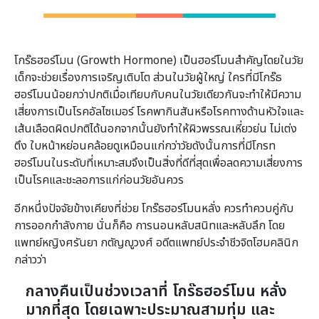
โกร๊ธฮอร์โมน (Growth Hormone) เป็นฮอร์โมนสำคัญโดยในวัย
เด็กจะช่วยเรื่องการเจริญเติบโต ส่วนในวัยผู้ใหญ่ ใครที่มีโกร๊ธ
ฮอร์โมนน้อยกว่าปกติเมื่อเทียบกับคนในวัยเดียวกันจะทำให้มีความ
เสี่ยงการเป็นโรคอัลไซเมอร์ โรคพากินสันหรือโรคทางด้านหัวใจและ
เส้นเลือดผิดปกติได้นอกจากนั้นยังทำให้ผิวพรรณเหี่ยวย่น ไม่เต่ง
ตึง ใบหน้าหย่อนคล้อยดูเหมือนแก่กว่าวัยดังนั้นการที่มีโกรท
ฮอร์โมนในระดับที่เหมาะสมจึงเป็นสิ่งที่ดีที่สุดเพื่อลดความเสี่ยงการ
เป็นโรคและชะลอการแก่ก่อนวัยอันควร
อีกหนึ่งปัจจัยข้างเคียงที่ช่วย โกร๊ธฮอร์โมนหลั่ง ควรทำควบคู่กับ
การออกกำลังกาย นั่นก็คือ การนอนหลับสนิทและหลับลึก โดย
แพทย์หญิงศรันยา กตัญญูวงศ์ อดีตแพทย์ประจำชีวจิตโฮมคลินิก
กล่าวว่า
กลางคืนเป็นช่วงเวลาที่ โกร๊ธฮอร์โมน หลั่ง
มากที่สุด โดยเฉพาะประมาณสามทุ่ม และ