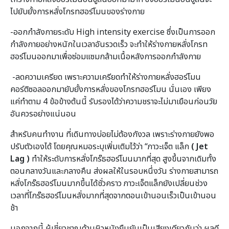
ไปยับยั้งการหลั่งโกรทฮอร์โมนของร่างกาย
-ออกกำลังกายระดับ High intensity exercise ซึ่งเป็นการออก
กำลังกายอย่างหนักในเวลาอันรวดเร็ว จะทำให้ร่างกายหลั่งโกรท
ฮอร์โมนออกมาเพื่อซ่อมแซมกล้ามเนื้อหลังการออกกำลังกาย
-ลดความเครียด เพราะความเครียดทำให้ร่างกายหลั่งฮอร์โมน
คอร์ติซอลออกมายับยั้งการหลั่งของโกรทฮอร์โมน นั่นเอง เพียง
แค่ทำตาม 4 ข้อข้างต้นนี้ รับรองได้ว่าความชราจะไม่มาเยือนก่อนวัย
อันควรอย่างแน่นอน
สำหรับคนทำงาน ที่เดินทางบ่อยไม่ต้องกังวล เพราะร่างกายยังพอ
ปรับตัวเองได้ โดยคุณหมอระบุเพิ่มเติมไว้ว่า “ภาวะเจ็ต แล็ก
( Jet
Lag )
ทำให้ระดับการหลั่งโกร๊ธฮอร์โมนมากที่สุด สูงขึ้นจากเดิมทั้ง
ตอนกลางวันและกลางคืน ส่งผลให้ในรอบหนึ่งวัน ร่างกายสามารถ
หลั่งโกร๊ธฮอร์โมนมากขึ้นได้ชั่วคราว ภาวะเจ็ตแล็กยังเปลี่ยนช่วง
เวลาที่โกร๊ธฮอร์โมนหลั่งมากที่สุดจากตอนเข้านอนเร็วเป็นเข้านอน
ช้า
นอกจากนี้ ผู้เชี่ยวชาญด้านผิวหนังยืนยันเป็นเสียงเดียวกันว่า ผลดี