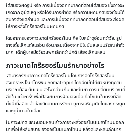
ใต้สมองผิดรูป หรือ การมีเนื้องอกที่มากดที่ต่อมใต้สมอง ซึ่งอาจจะ
เกิดจาก อุบัติเหตุ หรือได้รับการผ่าตัด หรือความผิดปกติของต่อมใต้
สมองตั้งแต่กำเนิด และการมีเนื้องอกที่มากดที่ต่อมใต้สมอง ส่งผล
ให้การหลั่งโกร๊ธฮอร์โมนผิดปกติ
โดยอาการของภาวะขาดโกร๊ธฮอร์โมน คือ ใบหน้าดูอ่อนกว่าวัย, รูป
ร่างเตี้ยเล็กแต่สมส่วน อ้วนกลมเนื่องจากมีไขมันสะสมบริเวณลำตัว
มาก, เด็กผู้ชายมีอวัยวะเพศเล็กกว่าปกติ เสียงเล็กแหลม
ภาวะขาดโกร๊ธฮอร์โมนรักษาอย่างไร
สามารถรักษาภาวะขาดโกร๊ธฮอร์โมนโดยการฉีดโกร๊ธฮอร์โมน
สังเคราะห์ โซมาโทรพิน Somatropin โดยฉีดเข้าใต้ผิวหนังทุกวัน
บริเวณท้อง ต้นแขน สะโพกส่วนก้น และต้นขา ควรเปลี่ยนบริเวณที่
ฉีดในแต่ละครั้งเพื่อป้องกันการฝ่อของเนื้อเยื่อไขมันในตรงที่ฉีด
ทั้งนี้เมื่อฉีดแล้วต้องติดตามการรักษา ดูการเจริญเติบโตของกระดูก
และดูน้ำตาลในเลือด
ในภาวะปกติ ขณะนอนหลับ ร่างกายจะหลั่งฮอร์โมนเมลาโทนินออก
มาเพื่อให้หลับสบาย ยิ่งฮอร์โมนเมลาโทนิน หลั่งดีและหลับลึกมาก