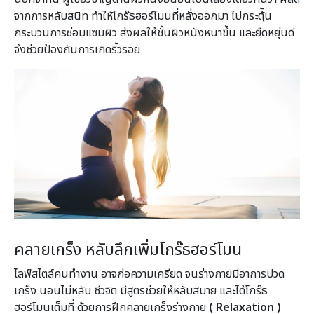
จากการหลับสนิท ทำให้โกร๊ธฮอร์โมนที่หลั่งออกมา ไปกระตุ้ัน
กระบวนการซ่อมแซมผิว ส่งผลให้ชั้นผิวหนังหนาขึ้น และยืดหยุ่นดี
จึงช่วยป้องกันการเกิดริ้วรอย
คลายเกร็ง หลับลึกเพิ่มโกร๊ธฮอร์โมน
ไลฟ์สไตล์คนทำงาน อาจก่อความเครียด จนร่างกายมีอาการปวด
เกร็ง นอนไม่หลับ ชีวจิต มีสูตรช่วยให้หลับสบาย และได้โกร๊ธ
ฮอร์โมนเต็มที่ ด้วยการฝึกคลายเกร็งร่างกาย
( Relaxation )