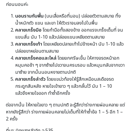
ก่อนนอนค่ะ
นอนราบกับพื้น
(บนเสื่อหรือที่นอน) ปล่อยตัวตามสบาย ทิ้ง
น้ำหนักตัว แขน และขา ให้ตัวเราจมลงไปในพื้น
คลายเกร็งมือ
โดยกำมือทั้งสองข้าง ออกแรงเกร็งเต็มที่ จน
แขนสั่น นับ 1-10 แล้วปล่อยแขนเหยียดตามสบาย
คลายเกร็งเท้า
โดยเหยียดปลายเท้าไปข้างหน้า นับ 1-10 แล้ว
ปล่อยขาหย่อนตามสบาย
คลายเกร็งคอและไหล่
โดยยกศรีษะขึ้น ให้คางจรดหน้าอก
หมุนคอช้า ๆ จากซ้ายไปขวาจนครบรอบ แล้วหมุนกลับจากขวา
มาซ้าย จากนั้นนอนหงายตามปกติ
คลายเกร็งล
ำ
ตัว
โดยแขม่วท้องให้รู้สึกเหมือนสะดือจรด
กระดูกสันหลัง หายใจเข้ายาว ๆ แล้วกลั้นไว้ นับ 1 – 10
แล้วจึงหายใจออก ทำซ้ำอีกครั้ง
ต่อจากนั้น ให้หายใจยาว ๆ ตามปกติ จะรู้สึกว่าร่างกายผ่อนคลาย แต่
หากยังรู้สึกว่า ร่างกายผ่อนคลายไม่เต็มที่ให้ทำซ้ำข้อ 1 – 5 อีก 1 –
2 ครั้ง
ที่มา: นิตยสารชีวจิต ฉ.535