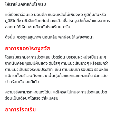
ให้เราเห็นคล้ายกับโรคเริม
แต่เมื่อเราอ่อนแอ นอนดึก หนอนหลับไม่เพียงพอ ภูมิคุ้มกันหรือ
ภูมิชีวิตที่ชาวชีวจิตเรียกกันต่ำลงแล้ว เชื้อโรคงูสวัดก็จะสำแดงอาการ
ออกมาให้เห็น เช่นเดียวกับโรคเริมนะครับ
ดังนั้น ควรดูแลสุขภาพ นอนหลับ พักผ่อนให้เพียงพอนะ
อาการของโรคงูสวัส
โดยเริ่มแรกมีอาการปวดแสบ ปวดร้อน บริเวณผิวหนังเป็นระยะๆ
จากนั้นค่อยๆเริ่มมีผื่นแดง ตุ่มใสๆ ตามแนวเส้นยาวๆ หรือเรียกว่า
ตามแนวเส้นของระบบประสาท เช่น ตามแขนขา รอบเอว รอบหลัง
แม้กระทั้งบริเวณศีรษะ จากนั้นตุ่มก็จะแตกและตกสะเก็ด ปวดแสบ
ปวดร้อนกันเลยทีเดียว
ความจริงสามารถหายเองได้นะ แต่ใครจะไปทนอาการปวดแสบปวด
ร้อนเป็นเดือนๆได้หรอ ว่าไหมครับ
อาการโรคเริม