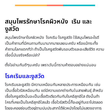
สมุนไพรรักษาโรคผิวหนัง เริม และ
งูสวัด
สมุนไพรรักษาโรคผิวหนัง โรคเริม โรคงูสวัด ใช้สมุนไพรอะไรดี
เป็นคำถามที่มีคนถามกันมามากมายเลยนะครับ หรือแม้กระทั้ง
คำถามโลกแตกทีว่า ถ้าเป็นโรคงูสวัดพันรอบตัวและจะเสียชีวิต ความ
เชื่อนี้มันจริงหรือเปล่า?
ตั้งใจอ่านกันดีๆนะครับ เพราะวันนี้ทราบคำตอบอย่างแน่นอน
โรคเริมและงูสวัด
โรคเริมและงูสวัด มีความเหมือนกันหลายประการเหมือนกัน เช่น
เป็นเชื้อไวรัสเหมือนกัน แต่มีความแตกต่างกันในสายพันธุ์ สำหรับ
เชื้อโรคงูสวัดนั้นจะเป็นเชื้อตัวเดียวกันกับโรคอีสุกอีใส ดังนั้นถ้า
ใครที่เคยเป็นโรคอีสุกอีใสแล้ว เชื้อไวรัสตัวนี้ก็จะอยู่กับเราไปตลอด
โดยจะคอยซ่อนตัวอยู่ตามปมประสาทใต้ผิวหนังโดยไม่แสดงอาการ