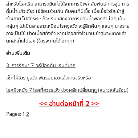
สำหรับโรคเริม สามารถติดต่อได้จากการมีเพศสัมพันธ์ การจูบ การ
ดื่มน้ำแก้วเดียว ใช้ช้อนร่วมกัน กับคนที่มีเชื้อ เมื่อเชื้อไวรัสเข้าสู่
ร่างกาย ไปสักระยะ ก็จะเริ่มแสดงอาการมีตุ่มน้ำพองตัว ใสๆ เป็น
กลุ่มๆ ไม่เป็นสายยาวเหมือนโรคงูสวัด จะรู้สึกคันๆ แสบๆ บางราย
อาจเป็นไข้ ปวดเมื่อยทั้งตัว หากปล่อยทิ้งไวนานเข้าตุ่มจะแตกแล้ว
ตกสะเก็ดไปเอง (ใครจะทนได้ ฮ่าๆๆ)
อ่านเพิ่มเติม
3 การรักษา 7 วิธีป้องกัน เริมที่ปาก
เช็กให้ชัวร์ งูสวัด พันรอบเอวแล้วตายจริงหรือ
โรคผิวหนัง 7 โรคที่ควรระวัง ช่วงผลัดเปลี่ยนฤดู (หนาวสลับร้อน)
<< อ่านต่อหน้าที่ 2 >>
Pages:
1
2