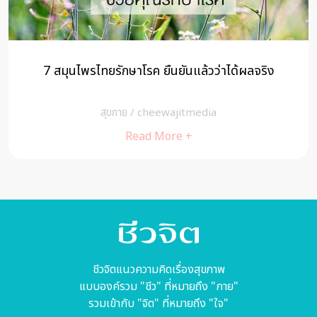
ผักชี สมุนไพรยอดฮิตจากไทย ดังไกลถึงญี่ปุ่น
สุขกาย
/
cheewajitmedia
Read More +
ชีวจิตแนวความคิดเรื่องสุขภาพ
แบบองค์รวม "ชีว" ที่หมายถึง "กาย"
รวมเข้ากับ "จิต" ที่หมายถึง "ใจ"