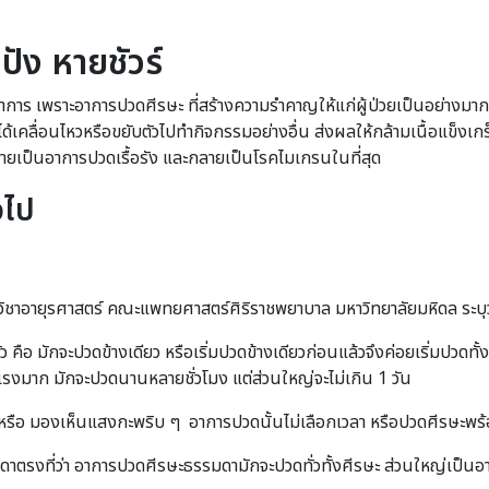
ดปัง หายชัวร์
าการ เพราะอาการปวดศีรษะ ที่สร้างความรำคาญให้แก่ผู้ป่วยเป็นอย่างม
ด้เคลื่อนไหวหรือขยับตัวไปทำกิจกรรมอย่างอื่น ส่งผลให้กล้ามเนื้อแข็งเก
กลายเป็นอาการปวดเรื้อรัง และกลายเป็นโรคไมเกรนในที่สุด
วไป
ิชาอายุรศาสตร์ คณะแพทยศาสตร์ศิริราชพยาบาล มหาวิทยาลัยมหิดล ระบุว
ือ มักจะปวดข้างเดียว หรือเริ่มปวดข้างเดียวก่อนแล้วจึงค่อยเริ่มปวดทั้
แรงมาก มักจะปวดนานหลายชั่วโมง แต่ส่วนใหญ่จะไม่เกิน 1 วัน
รือ มองเห็นแสงกะพริบ ๆ อาการปวดนั้นไม่เลือกเวลา หรือปวดศีรษะพร้อม
งที่ว่า อาการปวดศีรษะธรรมดามักจะปวดทั่วทั้งศีรษะ ส่วนใหญ่เป็นอากา