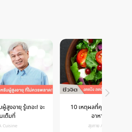
10 เหตุผลที่คุณไม่ควร งดแป้ง ในมื้อ
9 อ
อาหารอย่างสิ้นเชิง
สุขกาย
/
cheewajitmedia