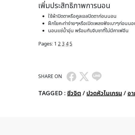
เพิ่มประสิทธิภาพการนอน
ใช้ผ้าปิดตาหรือคูลเจลปิดตาก่อนนอน
ฝึกโยคะท่าง่ายๆหรือเปิดเพลงฟังเบาๆก่อนนอ
นอนแช่น้ำอุ่น พร้อมกับจิบชาที่ไม่มีคาเฟอีน
Pages:
1
2
3
4
5
SHARE ON
TAGGED :
ชีวจิต
/
ปวดหัวไมเกรน
/
อา