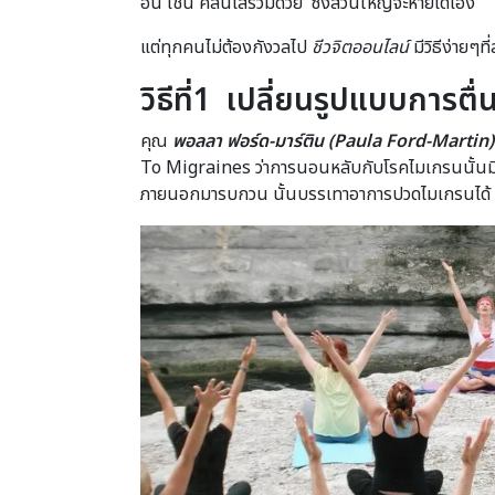
อื่น เช่น คลื่นไส้ร่วมด้วย ซึ่งส่วนใหญ่จะหายได้เอง
แต่ทุกคนไม่ต้องกังวลไป
ชีวจิตออนไลน์
มีวิธีง่ายๆ
วิธีที่1 เปลี่ยนรูปแบบการต
คุณ
พอลลา ฟอร์ด-มาร์ติน (
Paula Ford-Martin)
To Migraines ว่าการนอนหลับกับโรคไมเกรนนั้นมีค
ภายนอกมารบกวน นั้นบรรเทาอาการปวดไมเกรนได้