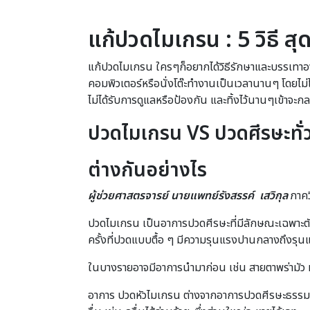
แก้ปวดไมเกรน :
5 วิธี สุ
แก้ปวดไมเกรน ใครๆก็อยากได้วิธีรักษาและบรรเทาอ
คอมพิวเตอร์หรือนั่งโต๊ะทำงานเป็นเวลานานๆ โดยไม่ไ
ไม่ได้รับการดูแลหรือป้องกัน และทิ้งไว้นานๆเข้าจะ
ปวดไมเกรน
VS ปวดศีรษะทั่
ต่างกันอย่างไร
ผู้ช่วยศาสตรจารย์ นายแพทย์รังสรรค์ เสวิกุล
ภาคว
ปวดไมเกรน เป็นอาการปวดศีรษะที่มีลักษณะเฉพาะตัว ค
ครั้งที่ปวดแบบตื้อ ๆ มีความรุนแรงปานกลางถึงรุน
ในบางรายอาจมีอาการนำมาก่อน เช่น สายตาพร่ามัว ห
อาการ ปวดหัวไมเกรน ต่างจากอาการปวดศีรษะธรรมดาตร