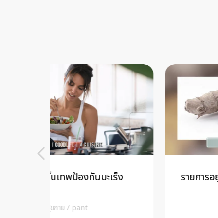
เร็ง
รายการอยู่เป็นลืมป่วย : สรรพคุณของ
ขมิ้นชัน
สุขกาย
/
Riya