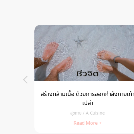
ญิงจึงสวย
สร้างกล้ามเนื้อ ด้วยการออกกำลังกายเท้
บ
เปล่า
สุขกาย
/
A Cuisine
Read More +