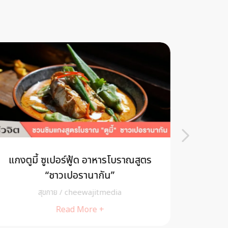
แกงตูมี้ ซูเปอร์ฟู้ด อาหารโบราณสูตร
ต้องรู
“ชาวเปอรานากัน”
สุขกาย
/
cheewajitmedia
Read More +