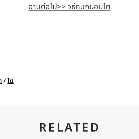
อ่านต่อไป>> วิธีกินถนอมไต
ต
/
ไต
RELATED