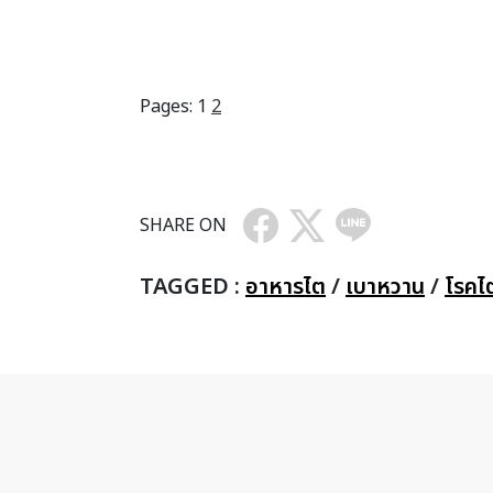
Pages:
1
2
SHARE ON
TAGGED :
อาหารไต
/
เบาหวาน
/
โรคไ