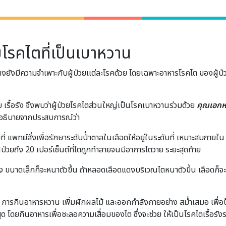
ยโรคไตที่เป็นเบาหวาน
ังมีความจำเพาะกับผู้ป่วยเเต่ละโรคด้วย โดยเฉพาะอาหารโรคไต ของผู้ป่วย
เรื้อรัง จึงพบว่าผู้ป่วยโรคไตส่วนใหญ่เป็นโรคเบาหวานร่วมด้วย
คุณเอกหท
 อธิบายจากประสบการณ์ว่า
 แพทย์สั่งเพื่อรักษาระดับน้ําตาลในเลือดให้อยู่ในระดับที่ เหมาะสมภายใน 1
ป่วยถึง 20 เปอร์เซ็นต์ที่ไตถูกทําลายจนมีอาการไตวาย ระยะสุดท้าย
ง ขนาดเล็กก็จะหนาตัวขึ้น ถ้าหลอดเลือดแดงบริเวณไตหนาตัวขึ้น เลือดก็จะ
การกินอาหารหวาน เพิ่มผักผลไม้ และออกกําลังกายอย่าง สม่ำเสมอ เพื่อป้อ
ุด โดยกินอาหารเพื่อชะลอความเสื่อมของไต ซึ่งจะช่วย ให้เป็นโรคไตเรื้อรังระ