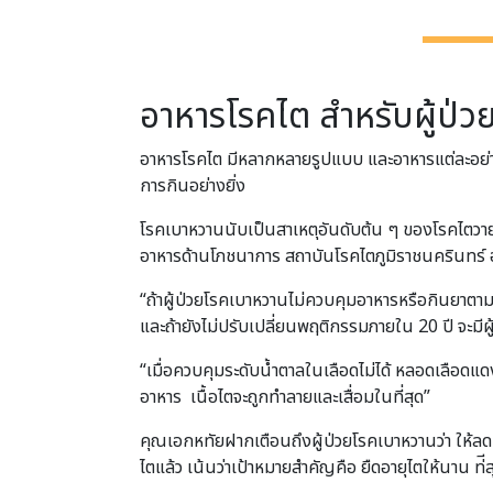
อาหารโรคไต สำหรับผู้ป่ว
อาหารโรคไต มีหลากหลายรูปแบบ และอาหารแต่ละอย่างย
การกินอย่างยิ่ง
โรคเบาหวานนับเป็นสาเหตุอันดับต้น ๆ ของโรคไตวาย 
อาหารด้านโภชนาการ สถาบันโรคไตภูมิราชนครินทร์
“ถ้าผู้ป่วยโรคเบาหวานไม่ควบคุมอาหารหรือกินยาตามที่
และถ้ายังไม่ปรับเปลี่ยนพฤติกรรมภายใน 20 ปี จะมีผู้
“เมื่อควบคุมระดับน้ำตาลในเลือดไม่ได้ หลอดเลือดแด
อาหาร เนื้อไตจะถูกทําลายและเสื่อมในที่สุด”
คุณเอกหทัยฝากเตือนถึงผู้ป่วยโรคเบาหวานว่า ให้ลด 
ไตแล้ว เน้นว่าเป้าหมายสําคัญคือ ยืดอายุไตให้นาน ท่ีส