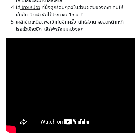
ให้ เกลือและน้ำตาลละลาย
ใส่
ข้าวเหนียว
ที่นึ่งสุกร้อนๆลงในส่วนผสมของกะทิ คนให้
เข้ากัน ปิดฝาพักไว้ประมาณ 15 นาที
เคล้าข้าวเหนียวพอเข้ากันอีกครั้ง ตักใส่จาน หยอดหน้ากะทิ
โรยถั่วเขียวซีก เสิร์ฟพร้อมมะม่วงสุก