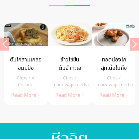
ตับไก่สามเกลอ
ข้าวไข่ข้น
ทอดน่องไก่
ขนมปัง
ต้มยำทะเล
สุกเนื้อในถึง
กระเทียม เมนู
เดือด อร่อย
กระดูกไม่เกิน
Clips
/
A
Clips
/
Clips
/
สองสัญชาติที่
แซ่บ นัว
10 นาที
Cuisine
cheewajitmedia
cheewajitmedia
เข้ากันอย่าง
Read More +
Read More +
Read More +
ลงตัว (มีคลิป)
– A Cuisine