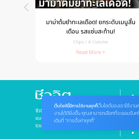
มน่ากิน
Food Make-up แปลงโฉม เมนูไข่ดาว
สามหน้าให้น่ากินกว่าเดิม
Clips
/
A Cuisine
Read More +
เว็บไซต์ของเราใช้งานค
เว็บไซต์นี้มีการใช้งานคุกกี้
ชีวจิตแนวความคิดเรื่องสุขภาพ
งานได้ดียิ่งขึ้น คุณสามารถเลือกที่จะยอมรับห
แบบองค์รวม "ชีว" ที่หมายถึง "กาย"
เติมที่ “การตั้งค่าคุกกี้”
รวมเข้ากับ "จิต" ที่หมายถึง "ใจ"