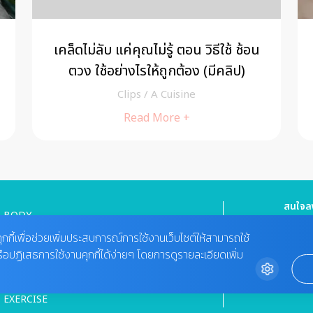
แป้งโรตีสายไหม เหลือทำเป็น Roti ทิชชู่
Clips
/
A Cuisine
Read More +
สนใจลง
BODY
HEALTHY FOOD
Tel : 08
cheewa
ุกกี้เพื่อช่วยเพิ่มประสบการณ์การใช้งานเว็บไซต์ให้สามารถใช้
MIND
VIDEO
รือปฏิเสธการใช้งานคุกกี้ได้ง่ายๆ โดยการดูรายละเอียดเพิ่ม
ติดต่อ
BEAUTY
02-422-9
MAGAZINE
bdcx@a
EXERCISE