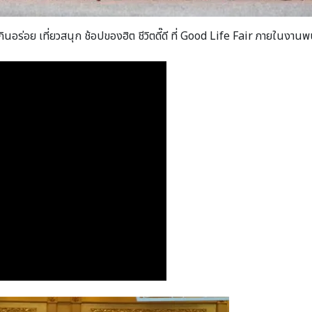
กินอร่อย เที่ยวสนุก ช้อปของฮิต ชีวิตดี๊ดี ที่ Good Life Fair ภายใ