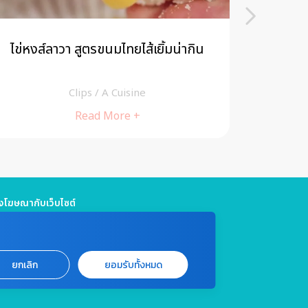
Food make-up แปลงโฉม “เค้กกล้วย
Food m
หอม” ให้กลายเป็นเมนูสุดหรู 3 สไตล์
Clips
/
A Cuisine
Read More +
โฆษณากับเว็บไซต์
5 661 4629 / (จันทร์ - ศุกร์ เวลา 09.00 - 18.00 น)
jitmedia@gmail.com
แจ้งปัญหาหรือร้องเรียน
ยกเลิก
ยอมรับทั้งหมด
999 ต่อ 4180 / (จันทร์ - ศุกร์ เวลา 09.00 - 18.00 น)
marin.co.th