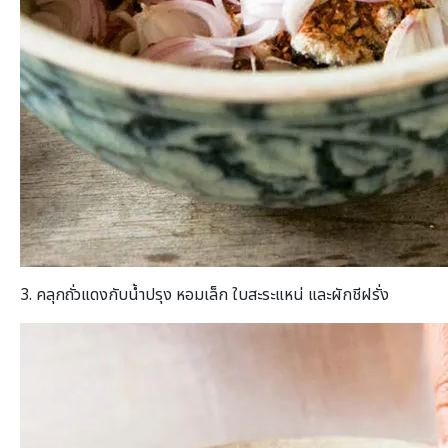
3. คลุกถั่วแดงกับน้ำปรุง หอมเล็ก ใบสะระแหน่ และผักชีฝรั่ง