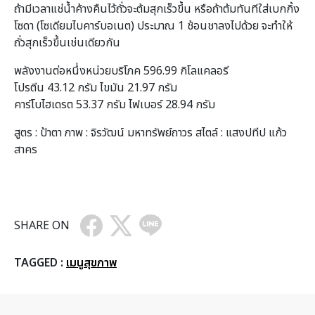
ถ้ามีเวลาแช่น้ำค้างคืนไว้ถั่วจะต้มสุกเร็วขึ้น หรือถ้าต้มทันทีใส่เบกกิ้ง
โซดา (โซเดียมไบคาร์บอเนต) ประมาณ 1 ช้อนชาลงไปด้วย จะทำให้
ถั่วสุกเร็วขึ้นเช่นเดียวกัน
พลังงานต่อหนึ่งหน่วยบริโภค 596.99 กิโลแคลอรี
โปรตีน 43.12 กรัม ไขมัน 21.97 กรัม
คาร์โบไฮเดรต 53.37 กรัม ไฟเบอร์ 28.94 กรัม
สูตร : ป้าตา ภาพ : จิรวัฒน์ มหาทรัพย์ถาวร สไตล์ : แสงปทีป แก้ว
สาคร
SHARE ON
TAGGED :
เมนูสุขภาพ