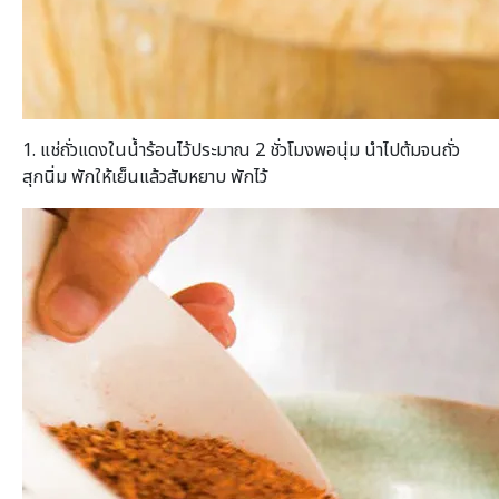
1. แช่ถั่วแดงในน้ำร้อนไว้ประมาณ 2 ชั่วโมงพอนุ่ม นำไปต้มจนถั่ว
สุกนิ่ม พักให้เย็นแล้วสับหยาบ พักไว้