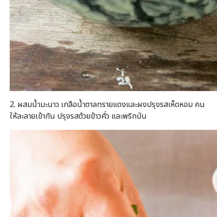
2. ผสมน้ำมะนาว เกลือน้ำตาลทรายแดงและผงปรุงรสเห็ดหอม คน
ให้ละลายเข้ากัน ปรุงรสด้วยข้าวคั่ว และพริกป่น