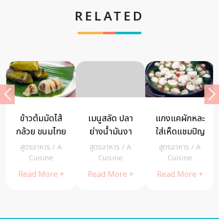
RELATED
ข้าวต้มมัดไส้
เมนูสลัด ปลา
แกงแคผักหละ
กล้วย ขนมไทย
ย่างน้ำมันงา
ใส่เห็ดแชมปิญ
โบราณรส
เมนูอาหารดี๊ดี
อง
สูตรอาหาร
/
A
สูตรอาหาร
/
A
สูตรอาหาร
/
A
หวานมัน
เพื่อคนรัก
Cuisine
Cuisine
Cuisine
สุขภาพ
Read More +
Read More +
Read More +