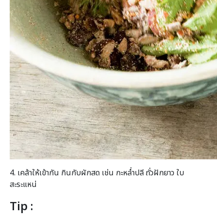
4. เคล้าให้เข้ากัน กินกับผักสด เช่น กะหล่ำปลี ถั่วฝักยาว ใบ
สะระแหน่
Tip :