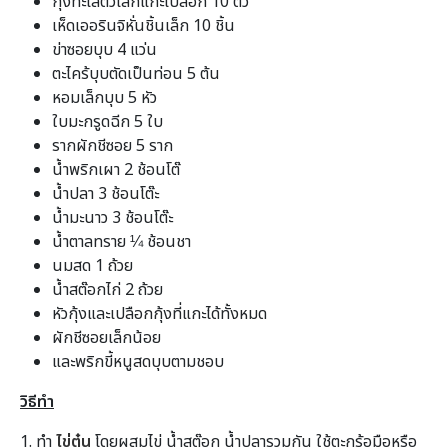
กุ้งทะเลตัวเล็กแกะเปลือก 10 ตัว
เห็ดเออรินจิหั่นชิ้นเล็ก 10 ชิ้น
ข่าซอยบุบ 4 แว่น
ตะไคร้บุบตัดเป็นท่อน 5 ต้น
หอมเล็กบุบ 5 หัว
ใบมะกรูดฉีก 5 ใบ
รากผักชีซอย 5 ราก
น้ำพริกเผา 2 ช้อนโต๊
น้ำปลา 3 ช้อนโต๊ะ
น้ำมะนาว 3 ช้อนโต๊ะ
น้ำตาลทราย ¼ ช้อนชา
นมสด 1 ถ้วย
น้ำสต๊อกไก่ 2 ถ้วย
หัวกุ้งและเปลือกกุ้งที่แกะได้ทั้งหมด
ผักชีซอยเล็กน้อย
และพริกขี้หนูสดบุบตามชอบ
วิธีทำ
1. ทำ
ไข่ตุ๋น
โดยผสมไข่ น้ำสต๊อก น้ำปลารวมกัน ใช้ตะกร้อมือหรือ