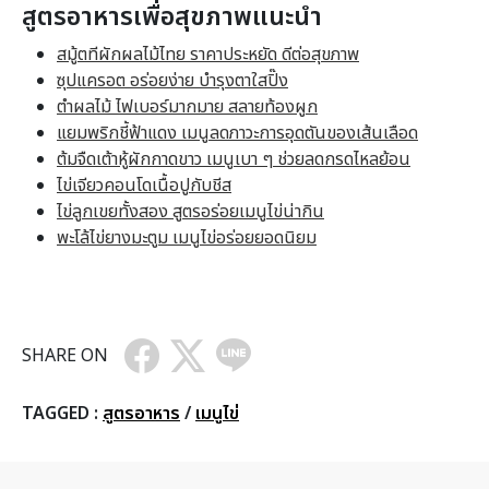
สูตรอาหารเพื่อสุขภาพแนะนำ
สมู้ตทีผักผลไม้ไทย ราคาประหยัด ดีต่อสุขภาพ
ซุปแครอต อร่อยง่าย บำรุงตาใสปิ๊ง
ตำผลไม้ ไฟเบอร์มากมาย สลายท้องผูก
แยมพริกชี้ฟ้าแดง เมนูลดภาวะการอุดตันของเส้นเลือด
ต้มจืดเต้าหู้ผักกาดขาว เมนูเบา ๆ ช่วยลดกรดไหลย้อน
ไข่เจียวคอนโดเนื้อปูกับชีส
ไข่ลูกเขยทั้งสอง สูตรอร่อยเมนูไข่น่ากิน
พะโล้ไข่ยางมะตูม เมนูไข่อร่อยยอดนิยม
SHARE ON
TAGGED :
สูตรอาหาร
/
เมนูไข่