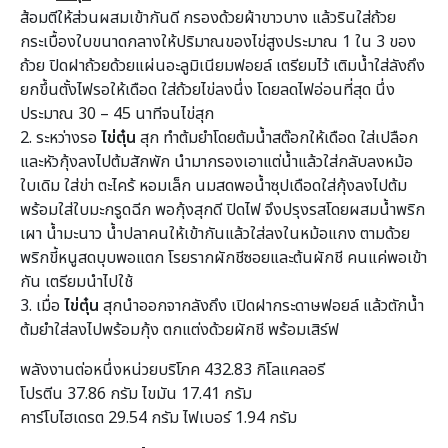
ส้อมตีให้ส่วนผสมเข้ากันดี กรองด้วยผ้าขาวบาง แล้วรินใส่ถ้วย
กระเบื้องใบขนาดกลางให้ปริมาณของไข่สูงประมาณ 1 ใน 3 ของ
ถ้วย ปิดฝาถ้วยด้วยแผ่นอะลูมิเนียมฟอยล์ เตรียมไว้ เติมน้ำใส่ลังถึง
ยกขึ้นตั้งไฟรอให้เดือด ใส่ถ้วยไข่ลงนึ่ง โดยลดไฟอ่อนที่สุด นึ่ง
ประมาณ 30 – 45 นาทีจนไข่สุก
2. ระหว่างรอ
ไข่ตุ๋น
สุก ทำต้มยำโดยต้มน้ำสต๊อกให้เดือด ใส่เปลือก
และหัวกุ้งลงไปต้มสักพัก นำมากรองเอาแต่น้ำแล้วใส่กลับลงหม้อ
ใบเดิม ใส่ข่า ตะไคร้ หอมเล็ก นมสดพอน้ำซุปเดือดใส่กุ้งลงไปต้ม
พร้อมใส่ใบมะกรูดฉีก พอกุ้งสุกดี ปิดไฟ จึงปรุงรสโดยผสมน้ำพริก
เผา น้ำมะนาว น้ำปลาคนให้เข้ากันแล้วใส่ลงในหม้อแกง ตามด้วย
พริกขี้หนูสดบุบพอแตก โรยรากผักชีซอยและต้นผักชี คนแค่พอเข้า
กัน เตรียมนำไปใช้
3. เมื่อ
ไข่ตุ๋น
สุกนำออกจากลังถึง เปิดฝากระดาษฟอยล์ แล้วตักน้ำ
ต้มยำใส่ลงไปพร้อมกุ้ง ตกแต่งด้วยผักชี พร้อมเสิร์ฟ
พลังงานต่อหนึ่งหน่วยบริโภค 432.83 กิโลแคลอรี
โปรตีน 37.86 กรัม ไขมัน 17.41 กรัม
คาร์โบไฮเดรต 29.54 กรัม ไฟเบอร์ 1.94 กรัม