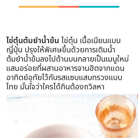
ไข่ตุ๋นต้มยำน้ำข้น
ไข่ตุ๋น เนื้อเนียนแบบ
ญี่ปุ่น ปรุงให้พิเศษขึ้นด้วยการเติมน้ำ
ต้มยำน้ำข้นลงไปด้านบนกลายเป็นเมนูใหม่
แสนอร่อยที่ผสานอาหารจานฮิตจากแดน
อาทิตย์อุทัยไว้กับรสแซบแสบทรวงแบบ
ไทย มั่นใจว่าใครได้กินต้องถวิลหา