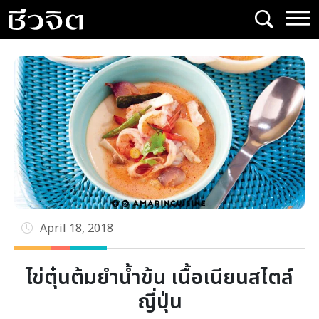
Skip
to
content
April 18, 2018
ไข่ตุ๋นต้มยำน้ำข้น เนื้อเนียนสไตล์
ญี่ปุ่น