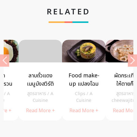
RELATED
ลาบถั่วแดง
Food make-
ผัดกระเทียม
เมนูมังสวิรัติ
up แปลงโฉม
ให้ตายก็ไม่
รสแซ่บอร่อย
“ชุดน้ำพริก
หอมถ้าไม่ใส่
สูตรอาหาร
/
A
Clips
/
A
สูตรอาหาร
/
ได้โปรตีน!
กะปิ” ให้เป็น
เกลือ
Cuisine
Cuisine
cheewajitmedia
เมนูอินเตอร์
Read More +
Read More +
Read More +