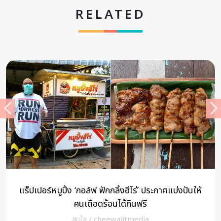
RELATED
แร็ปเปอร์หมูปิ้ง ‘กอล์ฟ ฟักกลิ้งฮีโร่’ ประกาศแบ่งปันให้
คนเดือดร้อนได้กินฟรี
สุขใจ
/
cheewajitmedia