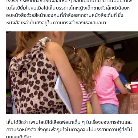
โรงรถ กระหายที่จะได้หนังสือใหม่ ๆ กลับไปอ่านที่บ้าน แน่นอนว่าเพ
เนโลเป้ยิ้มไม่หุบเมื่อได้เห็นบรรดาเด็กหญิงเด็กชายตัวเล็กตัวน้อยห
อบหนังสือด้วยสีหน้าของคนที่กำลังอยากอ่านหนังสือเต็มที่ ซึ่ง
หนังสือเหล่านั้นยังอยู่ในความทรงจำของเธอเสมอมา
เห็นได้ชัดว่า เพเนโลเป้ได้เลือดพ่อมาเต็ม ๆ ในเรื่องของการอ่านและ
ความรักหนังสือ ซึ่งคุณพ่อภูมิใจในตัวลูกจนไม่บรรยายความรู้สึกไม่
ถูกเลยทีเดียว