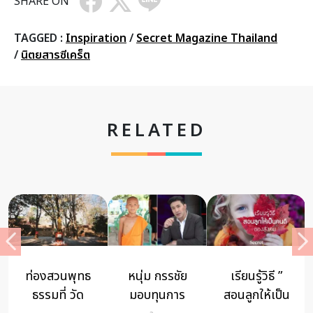
SHARE ON
TAGGED :
Inspiration
/
Secret Magazine Thailand
/
นิตยสารซีเคร็ต
RELATED
ู้วิธี ”
อมารตยา
สังสารวัฏ
ผู้ใหญ่ใจด
ให้เป็น
กุมาร เซน ผู้
บทความ
ส่งกันดั้ม