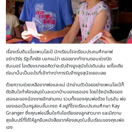
เรื่องเริ่มต้นเมื่อเพเนโลเป้ นักเรียนโรงเรียนประถมศึกษาฟ
อร์ทเวิร์ธ รัฐเท็กซัส บอกแม่ว่า เธออยากทำงานตอนช่วงปิด
ซัมเมอร์ ไอเดียแรกเธอคิดว่าจะรับจ้างจูงสุนัขไปเดินเล่น แต่ไอเดีย
ต่อมานั้นเป็นอะไรที่เข้าท่ากว่าการรับจ้างจูงสุนัขเยอะเลย
ด้วยความช่วยเหลือจากพ่อและแม่ นักอ่านตัวน้อยอย่างเพเนโลเป้ก็
ตัดสินใจทำห้องสมุดในละแวกบ้านของเธอเอง โดยใช้หนังสือของ
เธอและของน้องชายอีกสามคน รวมทั้งของคุณพ่อด้วย ไบรอัน พ่อ
ของเธอเป็นครูสอนชั้นเกรด 4 อยู่ที่โรงเรียนประถมศึกษา Kay
Granger ซึ่งคุณพ่อปลื้มใจกับไอเดียของลูกสาวมาก และมีความ
สุขล้นปรี่ที่ได้ให้ลูกยืมหนังสือจากห้องสมุดในชั้นเรียนของคุณพ่อ
เอง