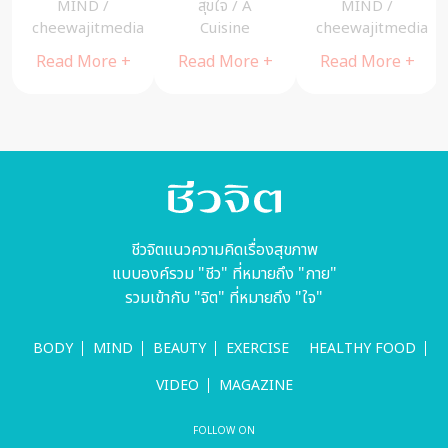
 ” ของ
บุกเบิกทฤษฎี
ธรรมะดีๆ โดย
น้องโทบี้
ND
/
สุขใจ
/
MIND
/
สุขใจ
/
 – พระ
พัฒนาคนให้มี
พระอาจารย์
น้อยผู้ป่ว
jitmedia
cheewajitmedia
cheewajitmedia
Cuisin
รย์ชาญ
ความสุข
นวลจันทร์
มะเร็งเม
More +
Read More +
Read More +
Read Mor
ธิปญฺโญ
กิตติปัญโญ
เลือดข
ชีวจิตแนวความคิดเรื่องสุขภาพ
แบบองค์รวม "ชีว" ที่หมายถึง "กาย"
รวมเข้ากับ "จิต" ที่หมายถึง "ใจ"
BODY
MIND
BEAUTY
EXERCISE
HEALTHY FOOD
VIDEO
MAGAZINE
FOLLOW ON