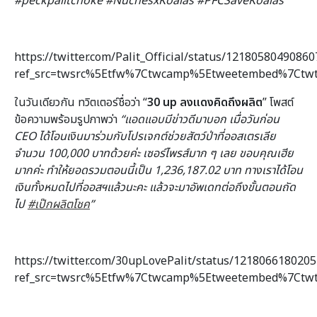
#peckpalitchoke
#NuchesxKoalas
#PFCSaveKoalas
”
https://twitter.com/Palit_Official/status/1218058049086
ref_src=twsrc%5Etfw%7Ctwcamp%5Etweetembed%7Ctwt
ในวันเดียวกัน ทวิตเตอร์ชื่อว่า “
30 up ลงแดงคิดถึงผลิต
” โพสต์
ข้อความพร้อมรูปภาพว่า
“
แอดแอบมีข่าวดีมาบอก
เมื่อวันก่อน
CEO
ได้โอนเงินมาร่วมกับโปรเจกต์ช่วยสัตว์ป่าที่ออสเตรเลีย
จำนวน
100,000
บาทด้วยค่ะ เซอร์ไพรส์มาก ๆ เลย
ขอบคุณเฮีย
มากค่ะ ทำให้ยอดรวมตอนนี้เป็น
1,236,187.02
บาท ทางเราได้โอน
เงินทั้งหมดไปที่ออสฯแล้วนะคะ แล้วจะมาอัพเดทต่อถึงขั้นตอนถัด
ไป
#เป๊กผลิตโชค
”
https://twitter.com/30upLovePalit/status/121806618020
ref_src=twsrc%5Etfw%7Ctwcamp%5Etweetembed%7Ctwt