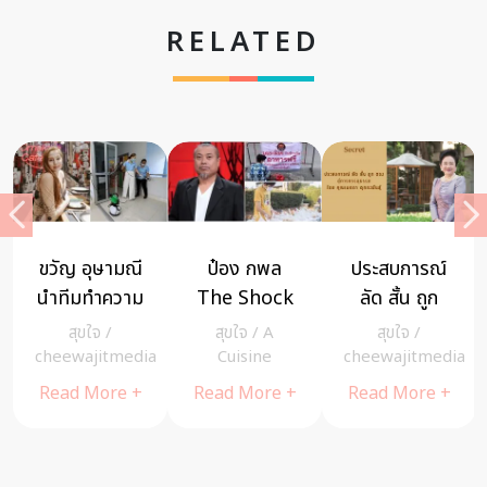
RELATED
ขวัญ อุษามณี
ป๋อง กพล
ประสบการณ์
นำทีมทำความ
The Shock
ลัด สั้น ถูก
สะอาดสถาน
แจกอาหารฟรี
ตรง สู่การ
สุขใจ
/
สุขใจ
/
A
สุขใจ
/
สงเคราะห์ฟรี
13 วัน ช่วย
บรรลุ
a
cheewajitmedia
Cuisine
cheewajitmedia
สู้โควิด-19
เหลือกันช่วงโค
ธรรม โดย คุณ
Read More +
Read More +
Read More +
วิด-19 ระบาด
เมตตา อุทกะ
พันธุ์