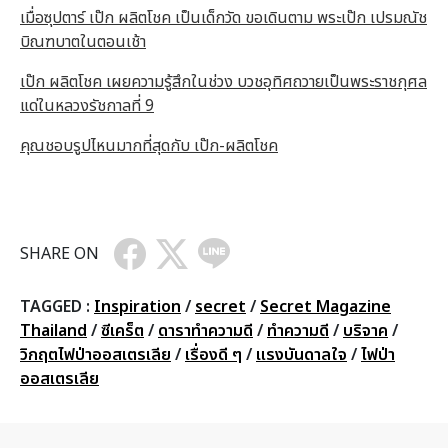
เมื่อซุปตาร์ เป๊ก ผลิตโชค เป็นเด็กวัด ขอเดินตาม พระเป๊ก เปรมณัช
บิณฑบาตในตอนเช้า
เป๊ก ผลิตโชค เผยความรู้สึกในช่วง บวชอุทิศถวายเป็นพระราชกุศล
แด่ในหลวงรัชกาลที่ 9
คุณชอบรูปไหนมากที่สุดกับ เป๊ก-ผลิตโชค
SHARE ON
TAGGED :
Inspiration
/
secret
/
Secret Magazine
Thailand
/
ซีเคร็ต
/
ดาราทำความดี
/
ทำความดี
/
บริจาค
/
วิกฤตไฟป่าออสเตรเลีย
/
เรื่องดี ๆ
/
แรงบันดาลใจ
/
ไฟป่า
ออสเตรเลีย