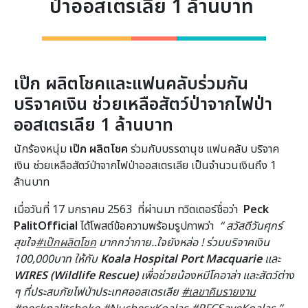
ป่าออสเตรเลีย 1 ล้านบาท
เป๊ก ผลิตโชคและแฟนคลับร่วมกัน
บริจาคเงิน ช่วยเหลือสัตว์ป่าจากไฟป่า
ออสเตรเลีย 1 ล้านบาท
นักร้องหนุ่ม
เป๊ก ผลิตโชค
ร่วมกับบรรดานุช แฟนคลับ บริจาค
เงิน ช่วยเหลือสัตว์ป่าจากไฟป่าออสเตรเลีย เป็นจำนวนเงินถึง 1
ล้านบาท
เมื่อวันที่ 17 มกราคม 2563 ที่ผ่านมา ทวิตเตอร์ชื่อว่า
Peck
PalitOfficial
ได้โพสต์ข้อความพร้อมรูปภาพว่า
“
สวัสดีวันศุกร์
สุขใจ
#เป๊กผลิตโชค
มากกว่ากาย..ใจยังหล่อ !
ร่วมบริจาคเงิน
100,000
บาท ให้กับ
Koala Hospital Port Macquarie
และ
WIRES (Wildlife Rescue)
เพื่อช่วยน้องหมีโคอาล่า และสัตว์ต่าง
ๆ ที่ประสบภัยไฟป่าประเทศออสเตรเลีย
#เลขาคิมรายงาน