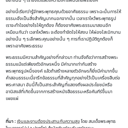
อย่างนั้น ๆ เราจึงได้แสดงความเคารพนับถือพระองค์
อย่างนี้เรียกว่ารู้จักพระพุทธคุณด้วยอาศัยธรรม เพราะฉะนั้นการให้
ธรรมะจึงเป็นสิ่งสำคัญมากนอกจากนั้น เวลาเราไหว้พระพุทธรูป
เราจะทำใจอย่างไรให้ถูกต้อง ก็ต้องอาศัยพระธรรมมาสอนอีก
เหมือนกันว่า เวลาไหว้พระ จะต้องทำจิตใจให้สงบ ให้ผ่องใสเบิกบาน
อย่างนั้น ๆ ระลึกพระคุณอย่างนั้น ๆ การที่เราปฏิบัติถูกต้องก็
เพราะอาศัยพระธรรม
พระธรรมมีความสำคัญอย่างที่กล่าวมา ท่านจึงถือว่าการสร้างพระ
ธรรมแม้แต่เพียงตัวอักษรหนึ่ง มีค่ามากเท่ากับสร้าง
พระพุทธรูปหนึ่งองค์ แล้วถ้าสร้างหลายตัวอักษรก็ยิ่งมีค่ามากขึ้น
คำสอนธรรมะนี้จารึกข้อธรรมที่สำคัญทุกอย่างไว้เป็นเครื่องสืบต่อ
พระศาสนา อันนี้ก็เป็นสาระสำคัญที่แสดงถึงผลประโยชน์หรือ
อานิสงส์ที่เกิดขึ้นจากการสร้างหนังสือธรรมะหรือคัมภีร์ขึ้นมา
เผยแผ่
ที่มา :
เงินและงานต้องประสานกับความสุข
โดย สมเด็จพระพุทธ