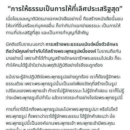
“การให้ธรรมเป็นการให้ที่เลิศประเสริฐสุด”
เมื่อโยมและญาติมิตรมาแจกหนังสืออย่างนี้ คือสร้างหนังสือนี้มอบ
ให้แก่ที่อื่นหรือแก่บุคคลอื่น ก็เท่ากับว่าแจกจ่ายธรรมะ เป็นการให้
ทานที่ประเสริฐที่สุด และเป็นการทำบุญที่สำคัญ
มีคติแต่โบราณบอกว่า
การสร้างพระธรรมแม้แต่หนึ่งตัวอักษร
ถือว่ามีคุณค่าเท่ากับได้สร้างพระพุทธรูปหนึ่งองค์
โบราณถือกัน
มาอย่างนี้ เพราะถ้าได้ทำบุญสร้างอักษรจารึกพระธรรมไปแล้ว ก็จะ
ทำให้คนได้รู้เข้าใจว่าประพฤติปฏิบัติอย่างไรจึงจะถูกต้อง
แม้เราจะรู้จักปฏิบัติต่อพระพุทธรูปอย่างถูกต้อง เราก็ต้องรู้จักพระ
ธรรมด้วย เพราะพระพุทธรูปนั้นเป็นแต่เพียงวัตถุที่สร้างเป็นรูป
เปรียบของพระพุทธเจ้า ถ้าเราไม่รู้จักธรรมะ ไม่รู้จักคำสอน เราก็ไม่รู้
ว่าจะมีพระพุทธรูปไปทำไม แล้วเราควรจะทำอย่างไรต่อพระพุทธรูปนี้
การที่เราได้นึกถึงพระพุทธรูปและไปหาพระพุทธรูปมา หรือไปไหว้
พระพุทธรูป ก็เพราะว่าเราได้รู้จักพระธรรม ได้รู้จักคำสอนว่า อ๋อ
พระพุทธรูปนี้เป็นองค์แทนพระพุทธเจ้า พระพุทธเจ้ามีพระคุณ