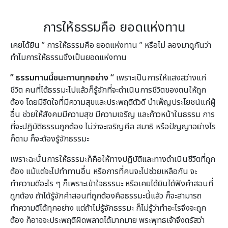
การให้ธรรมคือ ยอดแห่งทาน
เคยได้ยิน ” การให้ธรรมคือ ยอดแห่งทาน ” หรือไม่ ลองมาดูกันว่า
ทำไมการให้ธรรมจึงเป็นยอดแห่งทาน
” ธรรมทานนี้ชนะทานทุกอย่าง “
เพราะเป็นการให้แสงสว่างแก่
ชีวิต คนที่ได้ธรรมะไปแล้วก็รู้จักที่จะดำเนินการชีวิตของตนให้ถูก
ต้อง โดยมีจิตใจที่มีความสุขและประพฤติตัวดี บำเพ็ญประโยชน์แก่ผู้
อื่น ช่วยให้สังคมมีความสุข มีความเจริญ และก้าวหน้าในธรรม การ
ที่จะปฏิบัติธรรมถูกต้อง ไม่ว่าจะเจริญศีล สมาธิ หรือปัญญาอย่างไร
ก็ตาม ก็จะต้องรู้จักธรรมะ
เพราะฉะนั้นการให้ธรรมะก็คือให้ทางปฏิบัติและทางดำเนินชีวิตที่ถูก
ต้อง แม้แต่จะไปทำทานอื่น หรือการที่คนจะไปช่วยเหลือกัน จะ
ทำความดีอะไร ๆ ก็เพราะเข้าใจธรรมะ หรือเคยได้ยินได้ฟังคำสอนที่
ถูกต้อง ถ้าได้รู้จักคำสอนที่ถูกต้องคือธรรมะนี้แล้ว ก็จะสามารถ
ทำความดีได้ทุกอย่าง แต่ถ้าไม่รู้จักธรรมะ ก็ไม่รู้ว่าทำอะไรจึงจะถูก
ต้อง ก็อาจจะประพฤติผิดพลาดได้มากมาย พระพุทธเจ้าจึงตรัสว่า