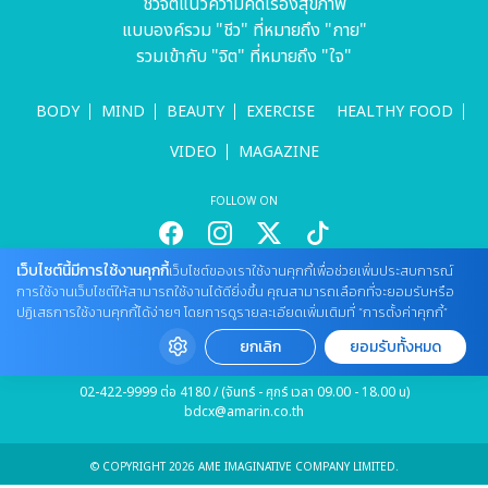
ชีวจิตแนวความคิดเรื่องสุขภาพ
แบบองค์รวม "ชีว" ที่หมายถึง "กาย"
รวมเข้ากับ "จิต" ที่หมายถึง "ใจ"
BODY
MIND
BEAUTY
EXERCISE
HEALTHY FOOD
VIDEO
MAGAZINE
FOLLOW ON
เว็บไซต์นี้มีการใช้งานคุกกี้
เว็บไซต์ของเราใช้งานคุกกี้เพื่อช่วยเพิ่มประสบการณ์
สนใจลงโฆษณากับเว็บไซต์
การใช้งานเว็บไซต์ให้สามารถใช้งานได้ดียิ่งขึ้น คุณสามารถเลือกที่จะยอมรับหรือ
ปฏิเสธการใช้งานคุกกี้ได้ง่ายๆ โดยการดูรายละเอียดเพิ่มเติมที่ “การตั้งค่าคุกกี้”
Tel : 085 661 4629 / (จันทร์ - ศุกร์ เวลา 09.00 - 18.00 น)
cheewajitmedia@gmail.com
ยกเลิก
ยอมรับทั้งหมด
ติดต่อแจ้งปัญหาหรือร้องเรียน
02-422-9999 ต่อ 4180 / (จันทร์ - ศุกร์ เวลา 09.00 - 18.00 น)
bdcx@amarin.co.th
© COPYRIGHT 2026 AME IMAGINATIVE COMPANY LIMITED.