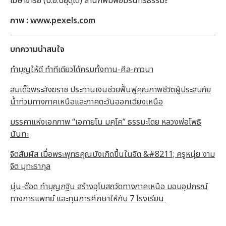
โฆษาจารย์ (ป.อ.ปยุตฺโต) สำนักพิมพ์อมรินทร์ธรรมะ
ภาพ :
www.pexels.com
บทความน่าสนใจ
ทำบุญให้ดี ทำทีเดียวได้ครบทั้งทาน-ศีล-ภาวนา
สมเด็จพระสังฆราช ประทานเงินช่วยฟื้นฟูคุณภาพชีวิตผู้ประสบภัย
น้ำท่วมทางภาคเหนือและภาคตะวันออกเฉียงเหนือ
มรรคาแห่งเอกภาพ “เอกายโน มคฺโค” ธรรมะโดย หลวงพ่อโพธิ
นันทะ
จิตสัมผัส เมื่อพระพุทธคุณบังเกิดขึ้นในจิต &#8211; ครูหนุ่ย งาม
จิต มุทะธากุล
นุ่น-ต๊อด ทำบุญกฐิน สร้างอุโบสถวัดทางภาคเหนือ มอบอุปกรณ์
ทางการแพทย์ และทุนการศึกษาให้กับ 7 โรงเรียน