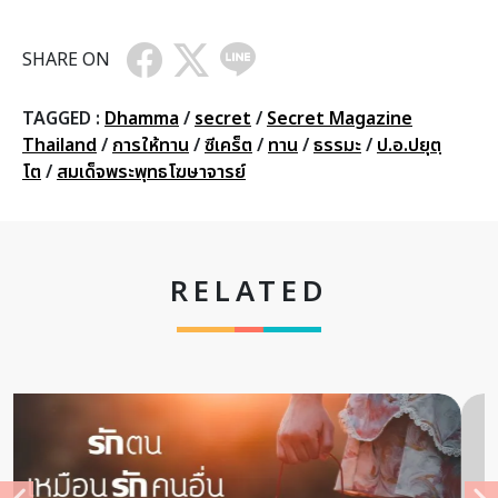
SHARE ON
TAGGED :
Dhamma
/
secret
/
Secret Magazine
Thailand
/
การให้ทาน
/
ซีเคร็ต
/
ทาน
/
ธรรมะ
/
ป.อ.ปยุตฺ
โต
/
สมเด็จพระพุทธโฆษาจารย์
RELATED