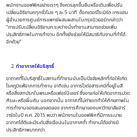
พนักงานออฟฟิศอย่างเราๆ จึงควรลุกขึ้นยืนหรือเดินเพื่อปรับ
เปลี่ยนอิริยาบถทุกชั่วโมง ๆ ละ 5 นาที ด็อกเตอร์โรเบิร์ต เกรแฮม
ผู้อำนวยการศูนย์การแพทย์ผสมผสานในกรุงนิวยอร์กกล่าวว่า
“การปรับเปลี่ยนอิริยาบถ ระหว่างนั่งทำงานสามารถช่วยเพิ่ม
ประสิทธิภาพในการทำงาน อีกทั้งยังช่วยให้มีสมาธิกับงานที่ทำได้
อีกด้วย”
ทำอากาศให้บริสุทธิ์
อากาศที่ไม่บริสุทธิ์ในสถานที่ทำงานนับเป็นปัจจัยหลักที่ก่อให้เกิด
โรคภูมิแพ้จากการทำงาน อาทิเช่น อาการไวต่อสารเคมีที่อยู่ในสี
หรือสิ่งสกปรกในพรมหรือเฟอร์นิเจอร์ ซึ่งอาจก่อให้เกิดอาการปวด
ศีรษะ หรือผื่นคัน นอกจากนั้น อากาศที่ไม่ถ่ายเททำให้ศักยภาพใน
การทำงานของสมองลดลอง จากการศึกษาของมหาวิทยาลัยฮาร์
วาร์ดในปี ค.ศ. 2015 พบว่า พนักงานในออฟฟิศที่มีการระบาย
อากาศได้ดีและมีระดับสิ่งเจือปนในอากาศต่ำ ทำงานได้อย่างมี
ประสิทธิภาพมากกว่า