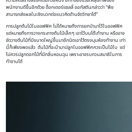
ความคิดสร้างสรรค์ได้อีกวิธีหนึ่ง อีกทั้งยังช่วยให้สุขภาพของ
พนักงานดีขึ้นอีกด้วย ด็อกเตอร์แซลลี่ ออกัสตินกล่าวว่า “พืช
สามารถส่งผลในเชิงบวกต่อแนวคิดด้านจิตวิทยาได้”
การปลูกต้นไม้ในออฟฟิศ ไม่ได้หมายถึงการยกป่ามาไว้ในออฟฟิศ
แต่หมายถึงการวางกระถางต้นไม้เล็กๆ เอาไว้บนโต๊ะทำงาน หรืออาจ
จัดวางต้นไม้ที่มีขนาดใหญ่ขึ้นมาอีกนิดเอาไว้ตรงมุมห้องทำงาน เท่า
นี้ก็เพียงพอแล้ว ต้นไม้ที่จะนำมาปลูกในออฟฟิศควรเป็นไม้ใบ แต่
ไม่ควรปลูกดอกไม้ที่มีกลิ่นหอมฉุน เพราะอาจรบกวนสมาธิในการ
ทำงานได้