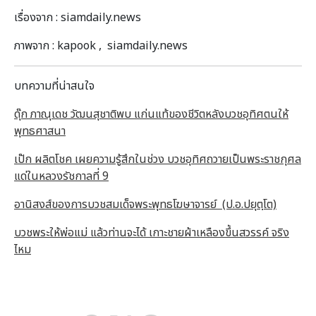
เรื่องจาก : siamdaily.news
ภาพจาก : kapook , siamdaily.news
บทความที่น่าสนใจ
ดุ๊ก ภาณุเดช วัฒนสุชาติพบ แก่นแท้ของชีวิตหลังบวชอุทิศตนให้
พุทธศาสนา
เป๊ก ผลิตโชค เผยความรู้สึกในช่วง บวชอุทิศถวายเป็นพระราชกุศล
แด่ในหลวงรัชกาลที่ 9
อานิสงส์ของการบวชสมเด็จพระพุทธโฆษาจารย์ (ป.อ.ปยุตฺโต)
บวชพระให้พ่อแม่ แล้วท่านจะได้ เกาะชายผ้าเหลืองขึ้นสวรรค์ จริง
ไหม