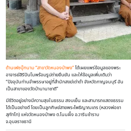
ด้านเฟซบุ๊กนาม “สาขาวัดหนองป่าพง”
ได้เผยแพร่ข้อมูลของพระ
อาจารย์สิริปันโนพร้อมรูปถ่ายยืนยัน และให้ข้อมูลเพิ่มเติมว่า
“ปัจจุบันท่านจำพรรษาอยู่ที่สำนักสงฆ์เต่าดำ จังหวัดกาญจนบุรี อัน
เป็นสาขาของวัดป่านานาชาติ”
มีชีวิตอยู่อย่างมีความสุขในธรรม สงบเย็น และสามารถแสดงธรรม
ได้เป็นอย่างดี โดยเป็นลูกศิษย์สายพระโพธิญาณเถร (หลวงพ่อชา
สุภัทโท) แห่งวัดหนองป่าพง ต.โนนผึ้ง อ.วารินชำราบ
จ.อุบลราชธานี