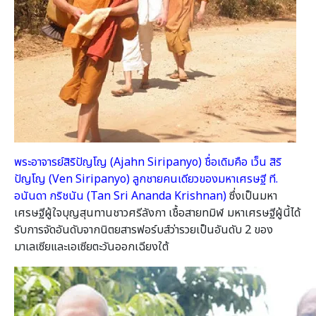
พระอาจารย์สิริปัญโญ (Ajahn Siripanyo) ชื่อเดิมคือ เว็น สิริ
ปัญโญ (Ven Siripanyo) ลูกชายคนเดียวของมหาเศรษฐี ที.
อนันดา กริชนัน (Tan Sri Ananda Krishnan)
ซึ่งเป็นมหา
เศรษฐีผู้ใจบุญสุนทานชาวศรีลังกา เชื้อสายทมิฬ มหาเศรษฐีผู้นี้ได้
รับการจัดอันดับจากนิตยสารฟอร์บส์ว่ารวยเป็นอันดับ 2 ของ
มาเลเซียและเอเซียตะวันออกเฉียงใต้