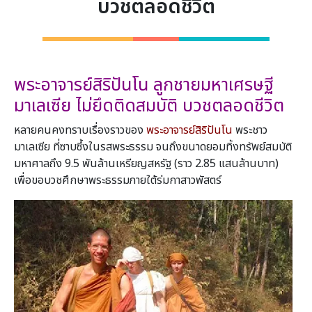
บวชตลอดชีวิต
พระอาจารย์สิริปันโน ลูกชายมหาเศรษฐี
มาเลเซีย ไม่ยึดติดสมบัติ บวชตลอดชีวิต
หลายคนคงทราบเรื่องราวของ
พระอาจารย์สิริปันโน
พระชาว
มาเลเซีย ที่ซาบซึ้งในรสพระธรรม จนถึงขนาดยอมทิ้งทรัพย์สมบัติ
มหาศาลถึง 9.5 พันล้านเหรียญสหรัฐ (ราว 2.85 แสนล้านบาท)
เพื่อขอบวชศึกษาพระธรรมภายใต้ร่มกาสาวพัสตร์