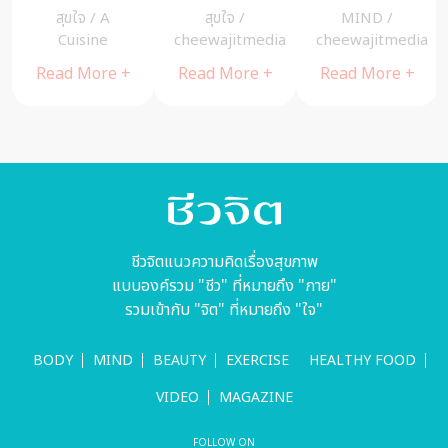
ิย์
ดนัย จันทร์เจ้า
ธรรมะเตือน
จากไปไหนแ
/
A
สุขใจ
/
MIND
/
สุขใจ
/
A
ฉาย
สติจาก หลวง
นะ
ne
cheewajitmedia
cheewajitmedia
Cuisine
ปู่หลุย จันทสา
ore +
Read More +
Read More +
Read More
โร
ชีวจิตแนวความคิดเรื่องสุขภาพ
แบบองค์รวม "ชีว" ที่หมายถึง "กาย"
รวมเข้ากับ "จิต" ที่หมายถึง "ใจ"
BODY
MIND
BEAUTY
EXERCISE
HEALTHY FOOD
VIDEO
MAGAZINE
FOLLOW ON