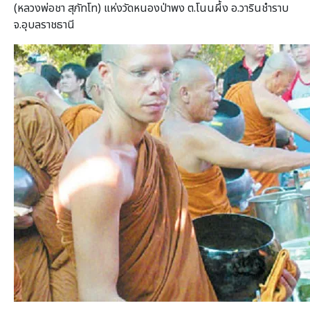
(หลวงพ่อชา สุภัทโท) แห่งวัดหนองป่าพง ต.โนนผึ้ง อ.วารินชำราบ
จ.อุบลราชธานี