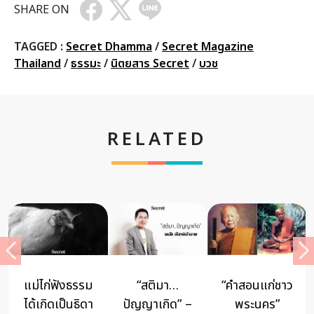
SHARE ON
TAGGED :
Secret Dhamma
/
Secret Magazine
Thailand
/
ธรรมะ
/
นิตยสาร Secret
/
บวช
RELATED
ังธรรม
“สติมา…
“คำสอนแก่ชาว
ควายยิ้ม เจ
็นธิดา
ปัญญาเกิด” –
พระนคร”
ทองคำไม่ต้