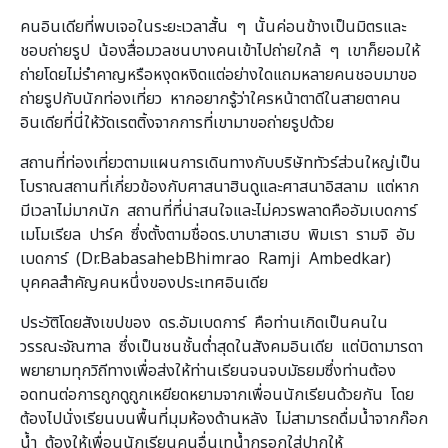
คนอินเดียที่พบเจอในระยะเวลาสั้น ๆ นั้นค่อนข้างเป็นมิตรและ
ชอบถ่ายรูป น้องสื่อมวลชนบางคนเข้าไปถ่ายใกล้ ๆ เขาก็ยอมให้
ถ่ายโดยไม่รำคาญหรือหงุดหงิดแต่อย่างใดแถมหลายคนชอบมาขอ
ถ่ายรูปกับนักท่องเที่ยว หากอยากรู้ว่าใครหน้าตาดีในสายตาคน
อินเดียที่นี่ให้วัดเรตติ้งจากการที่เขามาขอถ่ายรูปด้วย
สถานที่ท่องเที่ยวตามแผนการเดินทางกับบริษัททัวร์ส่วนใหญ่เป็น
โบราณสถานที่เกี่ยวข้องกับศาสนาฮินดูและศาสนาอิสลาม แต่หาก
มีเวลาไม่มากนัก สถานที่ที่น่าสนใจและไม่ควรพลาดคืออัมเบดการ์
เมโมเรียล ปาร์ค ซึ่งตั้งตามชื่อดร.บาบาสาเฮบ พิมเรา รามจิ อัม
เบดการ์ (Dr.BabasahebBhimrao Ramji Ambedkar)
บุคคลสำคัญคนหนึ่งของประเทศอินเดีย
ประวัติโดยสังเขปของ ดร.อัมเบดการ์ คือท่านเกิดเป็นคนใน
วรรณะจัณฑาล ซึ่งเป็นชนชั้นต่ำสุดในสังคมอินเดีย แต่บิดามารดา
พยายามทุกวิถีทางเพื่อส่งให้ท่านเรียนจนจบมัธยมซึ่งท่านต้อง
อดทนต่อการถูกดูถูกเหยียดหยามจากเพื่อนนักเรียนด้วยกัน โดย
ต้องไปนั่งเรียนบนพื้นที่มุมห้องด้านหลัง ไม่สามารถดื่มน้ำจากก๊อก
น้ำ ต้องให้เพื่อนนักเรียนคนอื่นเทน้ำกรอกใส่ปากให้