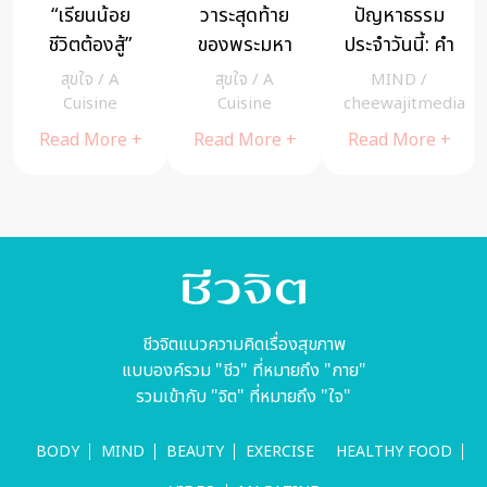
“เรียนน้อย
วาระสุดท้าย
ปัญหาธรรม
ชีวิตต้องสู้”
ของพระมหา
ประจำวันนี้: คำ
เสมียนสาว
กัสสปะ
ว่า บุญก็ไม่เอา
สุขใจ
/
A
สุขใจ
/
A
MIND
/
ร้านจำหน่าย
บาปก็ไม่เอา
Cuisine
Cuisine
cheewajitmedia
ยางรถบรรทุก
หมายความว่า
Read More +
Read More +
Read More +
เปลี่ยนยางรถ
อะไร
ได้ไม่แพ้ผู้ชาย
ชีวจิตแนวความคิดเรื่องสุขภาพ
แบบองค์รวม "ชีว" ที่หมายถึง "กาย"
รวมเข้ากับ "จิต" ที่หมายถึง "ใจ"
BODY
MIND
BEAUTY
EXERCISE
HEALTHY FOOD