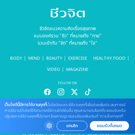
ชีวจิตแนวความคิดเรื่องสุขภาพ
แบบองค์รวม "ชีว" ที่หมายถึง "กาย"
รวมเข้ากับ "จิต" ที่หมายถึง "ใจ"
BODY
MIND
BEAUTY
EXERCISE
HEALTHY FOOD
VIDEO
MAGAZINE
FOLLOW ON
เว็บไซต์นี้มีการใช้งานคุกกี้
เว็บไซต์ของเราใช้งานคุกกี้เพื่อช่วยเพิ่มประสบการณ์
สนใจลงโฆษณากับเว็บไซต์
การใช้งานเว็บไซต์ให้สามารถใช้งานได้ดียิ่งขึ้น คุณสามารถเลือกที่จะยอมรับหรือ
Tel : 085 661 4629 / (จันทร์ - ศุกร์ เวลา 09.00 - 18.00 น)
ปฏิเสธการใช้งานคุกกี้ได้ง่ายๆ โดยการดูรายละเอียดเพิ่มเติมที่ “การตั้งค่าคุกกี้”
cheewajitmedia@gmail.com
ยกเลิก
ยอมรับทั้งหมด
ติดต่อแจ้งปัญหาหรือร้องเรียน