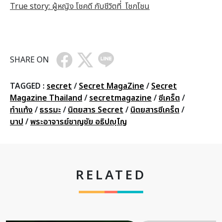
True story: ผู้หญิง โชคดี กับชีวิตที่ โชกโชน
SHARE ON
TAGGED :
secret
/
Secret MagaZine
/
Secret
Magazine Thailand
/
secretmagazine
/
ซีเคร็ต
/
ทำแท้ง
/
ธรรมะ
/
นิตยสาร Secret
/
นิตยสารซีเคร็ต
/
บาป
/
พระอาจารย์ชาญชัย อธิปญฺโญ
RELATED