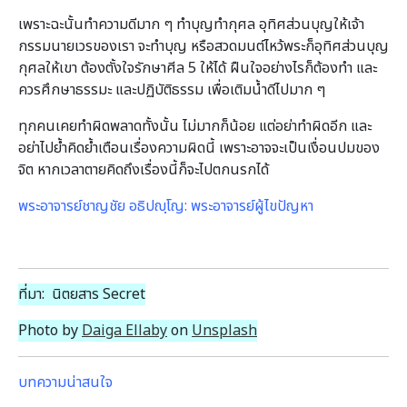
เพราะฉะนั้นทำความดีมาก ๆ ทำบุญทำกุศล อุทิศส่วนบุญให้เจ้า
กรรมนายเวรของเรา จะทำบุญ หรือสวดมนต์ไหว้พระก็อุทิศส่วนบุญ
กุศลให้เขา ต้องตั้งใจรักษาศีล 5 ให้ได้ ฝืนใจอย่างไรก็ต้องทำ และ
ควรศึกษาธรรมะ และปฏิบัติธรรม เพื่อเติมน้ำดีไปมาก ๆ
ทุกคนเคยทำผิดพลาดทั้งนั้น ไม่มากก็น้อย แต่อย่าทำผิดอีก และ
อย่าไปย้ำคิดย้ำเตือนเรื่องความผิดนี้ เพราะอาจจะเป็นเงื่อนปมของ
จิต หากเวลาตายคิดถึงเรื่องนี้ก็จะไปตกนรกได้
พระอาจารย์ชาญชัย อธิปญฺโญ: พระอาจารย์ผู้ไขปัญหา
ที่มา: นิตยสาร Secret
Photo by
Daiga Ellaby
on
Unsplash
บทความน่าสนใจ