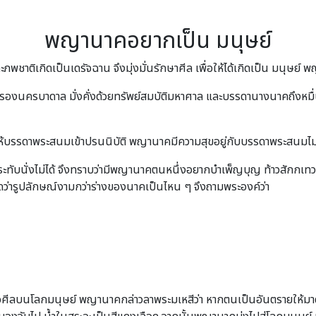
พญานาคอยากเป็น มนุษย์
ชาติเกิดเป็นเดรัจฉาน จึงมุ่งมั่นรักษาศีล เพื่อให้ได้เกิดเป็น มนุษย์
องนครบาดาล มั่งคั่งด้วยทรัพย์สมบัติมหาศาล และบรรดานางนาคถึงหมื่น
ห้บรรดาพระสนมเข้าปรนนิบัติ พญานาคมีความสุขอยู่กับบรรดาพระสนมไม่กี
ประทับนั่งไม่ได้ จึงทราบว่ามีพญานาคตนหนึ่งอยากบำเพ็ญบุญ ท้าวสั
ดว่ารูปลักษณ์งามกว่าร่างของนาคเป็นไหน ๆ จึงถามพระองค์ว่า
ือศีลบนโลกมนุษย์ พญานาคกล่าวลาพระมเหสีว่า หากตนเป็นอันตรายให้มาดูน้ำ