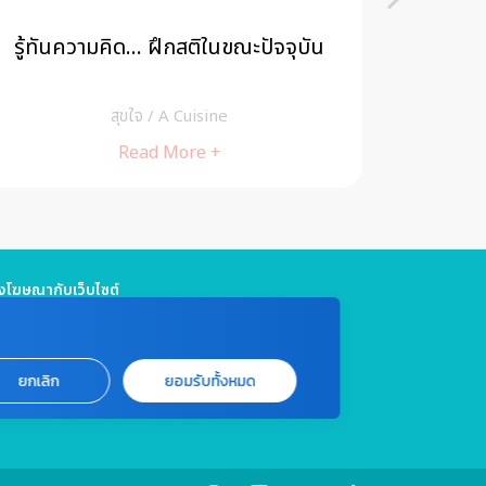
รู้ทันความคิด… ฝึกสติในขณะปัจจุบัน
เรื่อ
สำหรั
สุขใจ
/
A Cuisine
Read More +
โฆษณากับเว็บไซต์
5 661 4629 / (จันทร์ - ศุกร์ เวลา 09.00 - 18.00 น)
jitmedia@gmail.com
แจ้งปัญหาหรือร้องเรียน
ยกเลิก
ยอมรับทั้งหมด
999 ต่อ 4180 / (จันทร์ - ศุกร์ เวลา 09.00 - 18.00 น)
marin.co.th