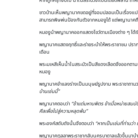
หากถูกครุฑจับไป น้ำในสระบัวจะเป็นเดือดพล่าน ถ้าห
ชาวบ้านเห็นพญานาคขดอยู่ที่จอมปลอมเป็นเรื่องแป
สามารถพิษพ่นป้องกันตัวจากหมองูได้ แต่พญานาคถือศ
หมองูนำพญานาคออกแสดงโชว์ตามเมืองต่าง ๆ ได้เ
พญานาคแสดงฤทธิ์และร่ายระบำให้พระราชาชม ปราก
เดือน
พระมเหสีเห็นน้ำในสระบัวเป็นสีแดงเลือดจึงออกต
หมองู
พญานาคจำแลงร่างเป็นมนุษย์รูปงาม พระราชาถามว
บ้านเช่นนี้”
พญานาคตอบว่า
“ข้าแต่มหาบพิตร ข้าเบื่อหน่ายสมบั
ศีลเพื่อไปสู่ความหลุดพ้น”
พระองค์สดับดังนั้นจึงตอบว่า
“หากเป็นเช่นที่ท่านว่
พญานาคทูลลาพระราชากลับนครบาดาลแล้วขึ้นมาบำเพ