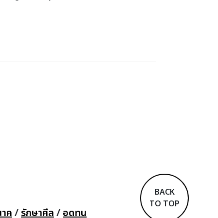
BACK
TO TOP
นาค
/
รักษาศีล
/
อดทน