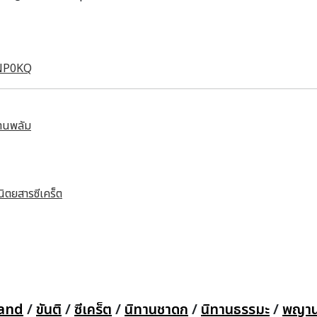
oNP0KQ
บ้านพลัม
นิตยสารซีเคร็ต
land
/
ขันติ
/
ซีเคร็ต
/
นิทานชาดก
/
นิทานธรรมะ
/
พญา