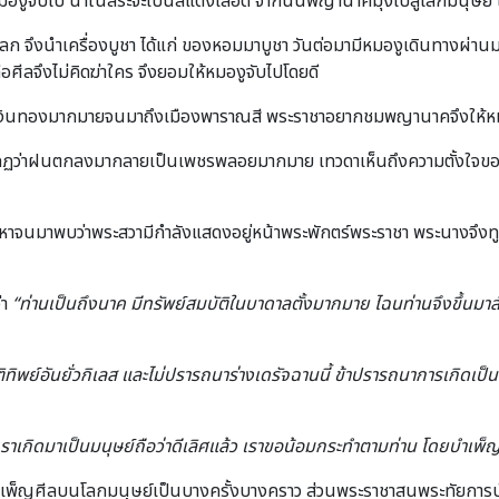
มองูจับไป น้ำในสระจะเป็นสีแดงเลือด จากนั้นพญานาคมุ่งไปสู่โลกมนุษย์ 
ลก จึงนำเครื่องบูชา ได้แก่ ของหอมมาบูชา วันต่อมามีหมองูเดินทางผ่
ีลจึงไม่คิดฆ่าใคร จึงยอมให้หมองูจับไปโดยดี
งินทองมากมายจนมาถึงเมืองพาราณสี พระราชาอยากชมพญานาคจึงให้หมอ
ฏว่าฝนตกลงมากลายเป็นเพชรพลอยมากมาย เทวดาเห็นถึงความตั้งใจของพ
ามหาจนมาพบว่าพระสวามีกำลังแสดงอยู่หน้าพระพักตร์พระราชา พระนางจึ
่า
“ท่านเป็นถึงนาค มีทรัพย์สมบัติในบาดาลตั้งมากมาย ไฉนท่านจึงขึ้น
ติทิพย์อันยั่วกิเลส และไม่ปรารถนาร่างเดรัจฉานนี้ ข้าปรารถนาการเกิดเป็น
า เราเกิดมาเป็นมนุษย์ถือว่าดีเลิศแล้ว เราขอน้อมกระทำตามท่าน โดยบำเพ็ญ
็ญศีลบนโลกมนุษย์เป็นบางครั้งบางคราว ส่วนพระราชาสนพระทัยการบำเพ