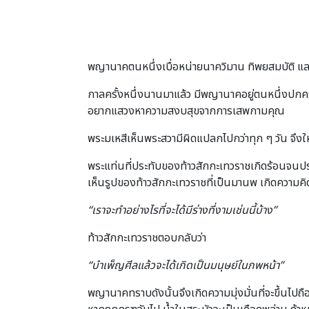
พญานาคตนหนึ่งเบื่อหน่ายนาควิมาน ทิพยสมบัติ และภพ
กาลครั้งหนึ่งนานมาแล้ว มีพญานาคอยู่ตนหนึ่งปกคร
อยากแสวงหาความสงบสุขจากการเสพกามคุณ
พระมเหสีเห็นพระสวามีผิดแปลกไปกว่าทุก ๆ วัน จึงใ
พระแท่นที่ประทับของท้าวสักกะเทวราชเกิดร้อนจน
เห็นรูปของท้าวสักกะเทวราชที่เป็นมานพ เกิดความคิ
“เราจะทำอย่างไรที่จะได้มีร่างที่งามเช่นนี้บ้าง”
ท้าวสักกะเทวราชตอบกลับว่า
“บำเพ็ญศีลแล้วจะได้เกิดเป็นมนุษย์ในภพหน้า”
พญานาคทราบดังนั้นจึงเกิดความมุ่งมั่นที่จะขึ้นไปถ