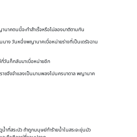
 พญานาคตนนี้จะทำสำเร็จหรือไม่ลองมาติตามกัน
นาง วันหนึ่งพญานาคเบื่อหน่ายร่างที่เป็นเดรัจฉาน
่วันก็กลับมาเบื่อหน่ายอีก
กกเทวราชจึงจำแลงเป็นมานพลงไปนครบาดาล พญานาค
ที่สระบัว ถ้าถูกมนุษย์ทำร้ายน้ำในสระจะขุ่นมัว