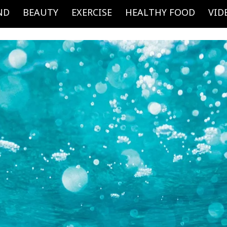
ND
BEAUTY
EXERCISE
HEALTHY FOOD
VID