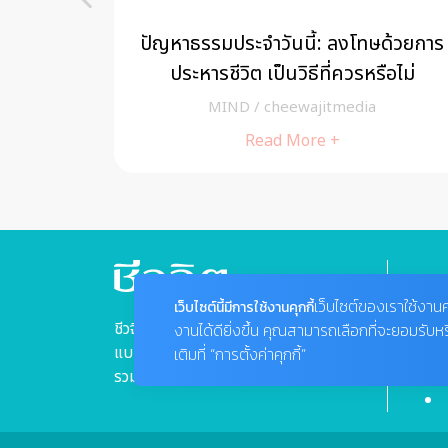
ู้ยากไร้
ปัญหาธรรมประจำวันนี้: ลงโทษด้วยการ
รี
ประหารชีวิต เป็นวิธีที่ควรหรือไม่
MIND
/
cheewajitmedia
Read More +
เว็บไซต์ของเราใช้งานค
เว็บไซต์นี้มีการใช้งานคุกกี้
ชีวจิตแนวความคิดเรื่องสุขภาพ
งานได้ดียิ่งขึ้น คุณสามารถเลือกที่จะยอมรับห
แบบองค์รวม "ชีว" ที่หมายถึง "กาย"
เติมที่ “การตั้งค่าคุกกี้”
รวมเข้ากับ "จิต" ที่หมายถึง "ใจ"