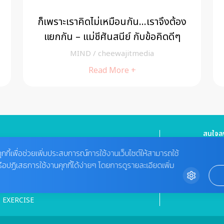
ก็เพราะเราคิดไม่เหมือนกัน…เราจึงต้อง
แยกกัน – แม่ชีศันสนีย์ กับข้อคิดดีๆ
MIND
/
cheewajitmedia
Read More +
สนใจลง
BODY
HEALTHY FOOD
Tel : 08
ุกกี้เพื่อช่วยเพิ่มประสบการณ์การใช้งานเว็บไซต์ให้สามารถใช้
cheewa
MIND
รือปฏิเสธการใช้งานคุกกี้ได้ง่ายๆ โดยการดูรายละเอียดเพิ่ม
VIDEO
ติดต่อ
BEAUTY
02-422-9
MAGAZINE
bdcx@a
EXERCISE