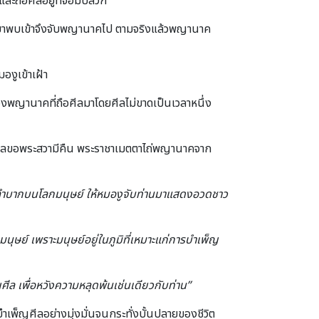
และถือศีลอยู่ที่จอมปลวก
านมาพบเข้าจึงจับพญานาคไป ตามจริงแล้วพญานาค
งูเข้าเฝ้า
ญานาคที่ถือศีลมาโดยศีลไม่ขาดเป็นเวลาหนึ่ง
งทูลขอพระสวามีคืน พระราชาเมตตาไถ่พญานาคจาก
มาลำบากบนโลกมนุษย์ ให้หมองูจับท่านมาแสดงอวดชาว
มนุษย์ เพราะมนุษย์อยู่ในภูมิที่เหมาะแก่การบำเพ็ญ
ศีล เพื่อหวังความหลุดพ้นเช่นเดียวกับท่าน”
็ญศีลอย่างมุ่งมั่นจนกระทั่งบั้นปลายของชีวิต