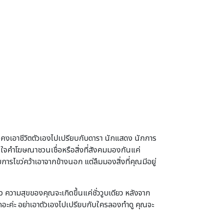
ังคงเอาชีวิตตัวเองไปเปรียบกับดารา นักแสดง นักการ
กสนใจคำโฆษณาชวนเชื่อหรือสิ่งที่สังคมมองกันแค่
รไขว่คว้าเอาจากข้างนอก แต่ลืมมองสิ่งที่คุณมีอยู่
ล้ว ความสุขของคุณจะเกิดขึ้นแค่ชั่ววูบเดียว หลังจาก
องเถอะค่ะ อย่าเอาตัวเองไปเปรียบกับใครลองทำดู คุณจะ