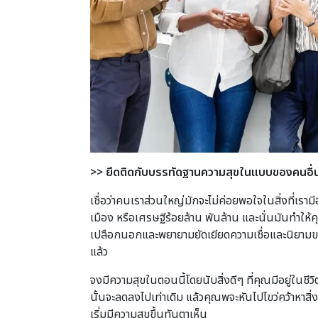
>>
ยึดติดกับบรรทัดฐานความสุขในแบบของคนอื
เชื่อว่าคนเราส่วนใหญ่มักจะไม่ค่อยพอใจในสิ่งที่เ
เมือง หรือเศรษฐีร้อยล้าน พันล้าน และนั่นมันทำให้ค
เปลือกนอกและพยายามยัดเยียดความเชื่อและนิยามของค
แล้ว
จงมีความสุขในตอนนี้โดยนับสิ่งดีๆ ที่คุณมีอยู่ในชีวิ
นั้นจะลดลงไปเท่าเดิม แล้วคุณพจะหันไปไขว่คว้าหาสิ่ง
เริ่มมีความสุขขึ้นทันตาเห็น