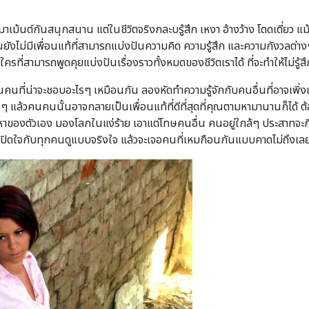
เม้นต์กันสนุกสนาน แต่ในชีวิตจริงกละบรู้สึก เหงา อ้างว้าง โดดเดี่ยว แ
ังไม่มีเพื่อนแท้ที่สามารถแบ่งปันความคิด ความรู้สึก และความกังวลต่าง
่สามารถพูดคุยแบ่งปันเรื่องราวทั้งหมดของชีวิตเราได้ ที่จะทำให้ไม่รู้ส
นคนที่น่าจะชอบอะไรๆ เหมือนกัน ลองหัดทำความรู้จักกับคนอื่นที่อาจเพิ่งเจ
ริงๆ แล้วคนคนนั้นอาจกลายเป็นเพื่อนแท้ที่ดีที่สุดที่คุณตามหามานานก็ได้ ต
ญหาของตัวเอง มองโลกในแง่ร้าย เอาแต่โทษคนอื่น คนอยู่ใกล้ๆ ประสาทจะกิ
องเปิดใจกับทุกคนดูแบบจริงใจ แล้วจะเจอคนที่เหมกือนกันแบบคาดไม่ถึงเลย