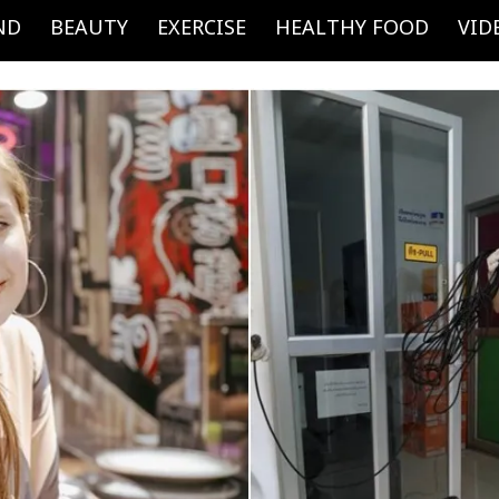
ND
BEAUTY
EXERCISE
HEALTHY FOOD
VID