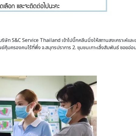
ัท S&C Service Thailand เข้าไปบิ๊กคลีนนิ่งให้สถานสงเคราะห์และชุมชน
นย์คุ้มครองคนไร้ที่พึ่ง จ.สมุทรปราการ 2. ชุมชนเกาะเลิ้งสัมพันธ์ ซอย