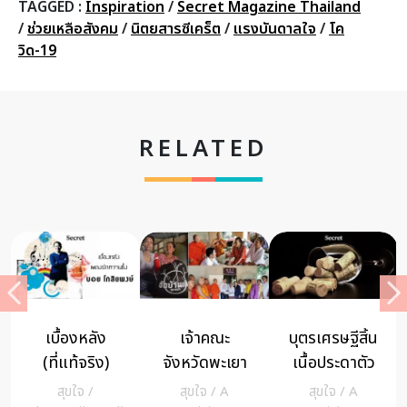
TAGGED :
Inspiration
/
Secret Magazine Thailand
/
ช่วยเหลือสังคม
/
นิตยสารซีเคร็ต
/
แรงบันดาลใจ
/
โค
วิด-19
RELATED
เปิดความลับ!!!
งานจิตอาสา
ปัญหาธรรม
ช่วงชีวิตที่เคย
ทางธรรมคือ
ประจำวันนี้: ผู้
ศึกษาธรรมะ
ความสุขของ
ที่ประกอบ
สุขใจ
/
สุขใจ
/
A
MIND
/