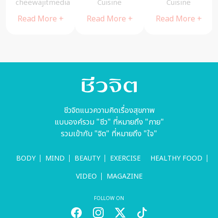
อาหนิง นิรุตติ์
ผม : อ๊อฟ-
อาชีพ
cheewajitmedia
Cuisine
cheewajitmedia
ศิริจรรยา
อัครพล ทอง
เพชฌฆาต
Read More +
Read More +
Read More +
ธราดล
ต้องฆ่านักโทษ
บาปไหม
ชีวจิตแนวความคิดเรื่องสุขภาพ
แบบองค์รวม "ชีว" ที่หมายถึง "กาย"
รวมเข้ากับ "จิต" ที่หมายถึง "ใจ"
BODY
MIND
BEAUTY
EXERCISE
HEALTHY FOOD
VIDEO
MAGAZINE
FOLLOW ON