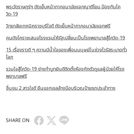
พระวัดราษฎร์ฯ ตัดเย็บหน้ากากอนามัยแจกญาติโยม ป้องกันโค
วิด-19
วิทยาลัยเทคนิคราชบุรีใจดี ตัดเย็บหน้ากากอนามัยแจกฟรี
คนดังโคราชเสนอโรงแรมให้รัฐเปลี่ยนเป็นโรงพยาบาลสู้โควิด-19
15 เรื่องราวดี ๆ ความมีน้ำใจของเพื่อนมนุษย์ในช่วงไวรัสระบาดทั่ว
โลก
รวมใจสู้โควิด-19 ช่างทำบูทยินดีติดตั้งห้องกักตัวดูแลผู้ป่วยให้โรง
พยาบาลฟรี
ชื่นชม 2 สาวใจดี ยืนแจกเจลล้างมือบริเวณป้ายรถประจำทาง
SHARE ON