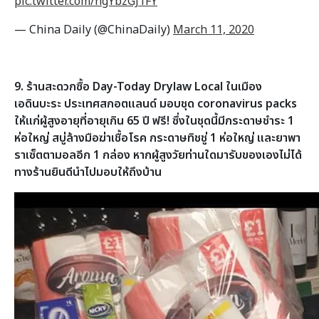
pic.twitter.com/hgYbzGJ1FY
— China Daily (@ChinaDaily)
March 11, 2020
9. ร้านสะดวกซื้อ Day-Today Drylaw Local ในเมือง
เอดินบะระ ประเทศสกอตแลนด์ มอบชุด coronavirus packs
ให้แก่ผู้สูงอายุที่อายุเกิน 65 ปี ฟรี! ซึ่งในชุดนี้มีกระดาษชำระ 1
ห่อใหญ่ สบู่ล้างมือฆ่าเชื้อโรค กระดาษทิชชู่ 1 ห่อใหญ่ และยาพา
ราเซ็ตตามอลอีก 1 กล่อง หากผู้สูงวัยท่านใดมารับของเองไม่ได้
ทางร้านยินดีนำไปมอบให้ถึงบ้าน