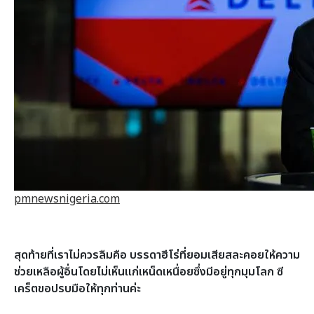
pmnewsnigeria.com
สุดท้ายที่เราไม่ควรลืมคือ บรรดาฮีโร่ที่ยอมเสียสละคอยให้ความ
ช่วยเหลือผู้อื่นโดยไม่เห็นแก่เหน็ดเหนื่อยซึ่งมีอยู่ทุกมุมโลก ซี
เคร็ตขอปรบมือให้ทุกท่านค่ะ