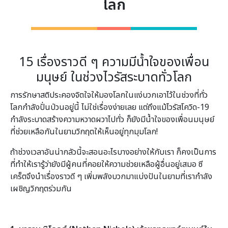
โลก
15 เรื่องราวดี ๆ ความมีน้ำใจของเพื่อน
มนุษย์ ในช่วงไวรัสระบาดทั่วโลก
การรักษาสติประคองจิตใจให้มองโลกในแง่บวกเอาไว้ในช่วงที่ทั่ว
โลกกำลังปั่นป่วนอยู่นี้ ไม่ใช่เรื่องง่ายเลย แต่ถึงแม้ไวรัสโควิด-19
กำลังระบาดสร้างความหวาดผวาไปทั่ว ก็ยังมีน้ำใจของเพื่อนมนุษย์
ที่ช่วยเหลือกันในยามวิกฤตให้เห็นอยู่ทุกมุมโลก!
ถ้าช่วงเวลาอันน่ากลัวนี้จะสอนอะไรบางอย่างให้กับเรา ก็คงเป็นการ
ที่ทำให้เรารู้ว่ายังมีผู้คนที่คอยให้ความช่วยเหลือผู้อื่นอยู่เสมอ ซี
เคร็ตจึงนำเรื่องราวดี ๆ เพิ่มพลังบวกมาแบ่งปันในยามที่เรากำลัง
เผชิญวิกฤตร่วมกัน