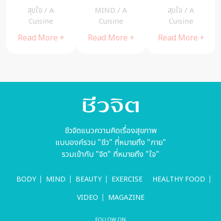
เรียกความ
“พลิก” แค่ไหน
เจริญพระพุทธ
สุขใจ
/
A
MIND
/
A
สุขใจ
/
A
มั่นใจและสร้าง
ก็ลง “ล็อก” ได้
มนต์และแสดง
a
Cuisine
Cuisine
Cuisine
กำลังใจ
ถ้ารู้จักปรับใจ
ธรรม ใน
Read More +
Read More +
Read More +
ปรับความคิด
รัฐสภาเมือง
ของเราเอง
โอลิมเปีย
ชีวจิตแนวความคิดเรื่องสุขภาพ
แบบองค์รวม "ชีว" ที่หมายถึง "กาย"
รวมเข้ากับ "จิต" ที่หมายถึง "ใจ"
BODY
MIND
BEAUTY
EXERCISE
HEALTHY FOOD
VIDEO
MAGAZINE
FOLLOW ON