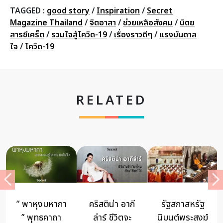
TAGGED :
good story
/
Inspiration
/
Secret
Magazine Thailand
/
จิตอาสา
/
ช่วยเหลือสังคม
/
นิตย
สารซีเคร็ต
/
รวมใจสู้โควิด-19
/
เรื่องราวดีๆ
/
แรงบันดาล
ใจ
/
โควิด-19
RELATED
” พาหุงมหากา
คริสติน่า อากี
รัฐสภาสหรัฐ
” พุทธคาถา
ล่าร์ ชีวิตจะ
นิมนต์พระสงฆ์