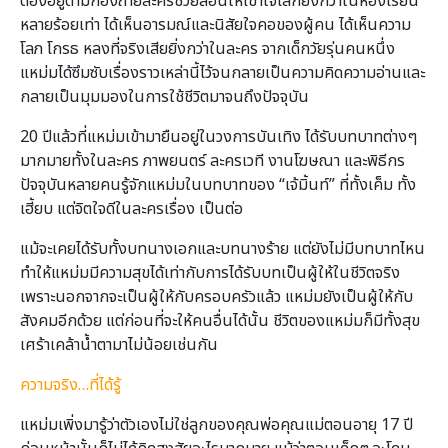
ต้องอยู่ตามกองถ่ายละครช่วยสอนให้เข้าใจโลกยิ่งกว่าในห้องเรียน
หลายร้อยเท่า ได้เห็นอารมณ์และนิสัยใจคอของผู้คน ได้เห็นความ
โลภ โกรธ หลงที่จริงเสียยิ่งกว่าในละคร จากเด็กวัยรุ่นคนหนึ่ง
แหม่มได้ซึมซับเรื่องราวเหล่านี้ไว้จนกลายเป็นความคิดความอ่านและ
กลายเป็นมุมมองในการใช้ชีวิตมาจนถึงปัจจุบัน
20 ปีแล้วที่แหม่มเข้ามายืนอยู่ในวงการบันเทิง ได้รับบทบาทต่างๆ
มากมายทั้งในละคร ภาพยนตร์ ละครเวที งานโฆษณา และพิธีกร
ปัจจุบันหลายคนรู้จักแหม่มในบทบาทของ “เจ้มิ้นท์” ที่ทั้งเค็ม ทั้ง
เฮี้ยบ แต่จิตใจดีในละครเรื่อง เป็นต่อ
แม้จะเคยได้รับทั้งบทนางเอกและบทนางร้าย แต่ยังไม่มีบทบาทไหน
ทำให้แหม่มมีความสุขได้เท่ากับการได้รับบทเป็นผู้ให้ในชีวิตจริง
เพราะนอกจากจะเป็นผู้ให้กับครอบครัวแล้ว แหม่มยังเป็นผู้ให้กับ
สังคมอีกด้วย แต่ก่อนที่จะให้คนอื่นได้นั้น ชีวิตของแหม่มก็มีทั้งสุข
เศร้าเคล้าน้ำตามาไม่น้อยเช่นกัน
ความจริง…ที่ได้รู้
แหม่มเพิ่งมารู้ว่าตัวเองไม่ใช่ลูกของคุณพ่อคุณแม่ตอนอายุ 17 ปี