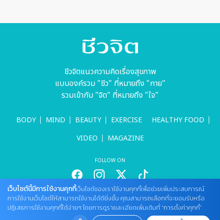
ชีวจิตแนวความคิดเรื่องสุขภาพ
แบบองค์รวม "ชีว" ที่หมายถึง "กาย"
รวมเข้ากับ "จิต" ที่หมายถึง "ใจ"
BODY
MIND
BEAUTY
EXERCISE
HEALTHY FOOD
VIDEO
MAGAZINE
FOLLOW ON
เว็บไซต์นี้มีการใช้งานคุกกี้
เว็บไซต์ของเราใช้งานคุกกี้เพื่อช่วยเพิ่มประสบการณ์
การใช้งานเว็บไซต์ให้สามารถใช้งานได้ดียิ่งขึ้น คุณสามารถเลือกที่จะยอมรับหรือ
สนใจลงโฆษณากับเว็บไซต์
ปฏิเสธการใช้งานคุกกี้ได้ง่ายๆ โดยการดูรายละเอียดเพิ่มเติมที่ “การตั้งค่าคุกกี้”
Tel : 085 661 4629 / (จันทร์ - ศุกร์ เวลา 09.00 - 18.00 น)
cheewajitmedia@gmail.com