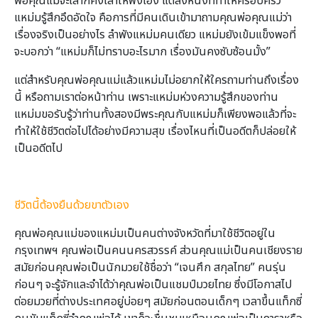
พ่อคุณแม่จะเล่าก็คงเล่าให้ฟังเอง แต่สิ่งหนึ่งที่ทำให้ครอบครัว
แหม่มรู้สึกอึดอัดใจ คือการที่มีคนเดินเข้ามาถามคุณพ่อคุณแม่ว่า
เรื่องจริงเป็นอย่างไร ลำพังแหม่มคนเดียว แหม่มยังเข้มแข็งพอที่
จะบอกว่า “แหม่มก็ไม่ทราบอะไรมาก เรื่องมันคงซับซ้อนมั้ง”
แต่สำหรับคุณพ่อคุณแม่แล้วแหม่มไม่อยากให้ใครถามท่านถึงเรื่อง
นี้ หรือถามเราต่อหน้าท่าน เพราะแหม่มห่วงความรู้สึกของท่าน
แหม่มขอรับรู้ว่าท่านทั้งสองมีพระคุณกับแหม่มก็เพียงพอแล้วที่จะ
ทำให้ใช้ชีวิตต่อไปได้อย่างมีความสุข เรื่องไหนที่เป็นอดีตก็ปล่อยให้
เป็นอดีตไป
ชีวิ
ต
นี้ต้องยืนด้
วย
ขาตัวเอง
คุณพ่อคุณแม่ของแหม่มเป็นคนต่างจังหวัดที่มาใช้ชีวิตอยู่ใน
กรุงเทพฯ คุณพ่อเป็นคนนครสวรรค์ ส่วนคุณแม่เป็นคนเชียงราย
สมัยก่อนคุณพ่อเป็นนักมวยใช้ชื่อว่า “เจนศึก สกุลไทย” คนรุ่น
ก่อนๆ จะรู้จักและจำได้ว่าคุณพ่อเป็นแชมป์มวยไทย ซึ่งมีโอกาสไป
ต่อยมวยที่ต่างประเทศอยู่บ่อยๆ สมัยก่อนตอนเด็กๆ เวลาขึ้นแท็กซี่