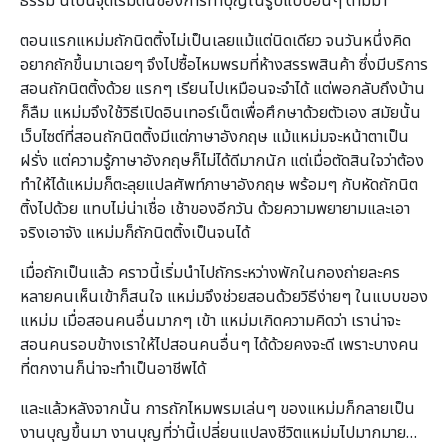
ธรรม นี่เป็นจุดเริ่มต้นของการทำบุญในรูปแบบอื่นๆ ตามมา
ตอนแรกแหม่มถักนิตติ้งไม่เป็นเลยแม้แต่นิดเดียว จนวันหนึ่งคิด
อยากถักขึ้นมาเฉยๆ จึงไปซื้อไหมพรมที่ห้างสรรพสินค้า ซึ่งมีบริการ
สอนถักนิตติ้งด้วย แรกๆ เรียนไปเหมือนจะจำได้ แต่พอกลับถึงบ้าน
ก็ลืม แหม่มจึงใช้วิธีเปิดอินเทอร์เน็ตเพื่อศึกษาด้วยตัวเอง สมัยนั้น
เว็บไซต์ที่สอนถักนิตติ้งมีแต่ภาษาอังกฤษ แม้แหม่มจะหน้าตาเป็น
ฝรั่ง แต่ความรู้ภาษาอังกฤษก็ไม่ได้ดีมากนัก แต่เมื่อตัดสินใจว่าต้อง
ทำให้ได้แหม่มก็ตะลุยแปลศัพท์ภาษาอังกฤษ พร้อมๆ กับหัดถักนิต
ติ้งไปด้วย แทบไม่น่าเชื่อ เช้าของอีกวัน ด้วยความพยายามและเอา
จริงเอาจัง แหม่มก็ถักนิตติ้งเป็นจนได้
เมื่อถักเป็นแล้ว คราวนี้เริ่มนำไปถักระหว่างพักในกองถ่ายละคร
หลายคนเห็นเข้าก็สนใจ แหม่มจึงช่วยสอนด้วยวิธีง่ายๆ ในแบบของ
แหม่ม เมื่อสอนคนอื่นมากๆ เข้า แหม่มเกิดความคิดว่า เราน่าจะ
สอนคนรอบข้างเราให้ไปสอนคนอื่นๆ ได้ด้วยคงจะดี เพราะบางคน
ที่ตกงานก็น่าจะทำเป็นอาชีพได้
และแล้วหลังจากนั้น การถักไหมพรมเล่นๆ ของแหม่มก็กลายเป็น
งานบุญขึ้นมา งานบุญที่ว่านี้เปลี่ยนแปลงชีวิตแหม่มไปมากมาย…