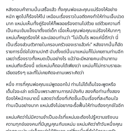
หลังตอบคำถามนั้นเสร็จแล้ว ทั้งคุณพ่อและคุณแม่ร้องไห้อย่าง
หนัก พูดไปก็ร้องไห้ไป เหมือนเรื่องราวในอดีตคงทำให้ท่านเจ็บปวด
มาก แหม่มเห็นทั้งคู่ร้องไห้ก็พลอยร้องตามไปด้วย แต่ด้วยความที่
เป็นคนเข้มแข็งมาตั้งแต่เด็ก เมื่อเห็นคุณพ่อคุณแม่ร้องไห้มากๆ
แหม่มก็หยุดร้องไห้ และปลอบท่านว่า “ไม่เป็นไร พอแค่นี้ดีกว่า นี่
เป็นเรื่องส่วนตัวภายในครอบครัวของเราแล้วค่ะ” หลังจากนั้นก็อัด
รายการนี้ต่อไปตามปกติ นับตั้งแต่นั้นมาแหม่มก็ไม่เคยถามท่านอีก
เลยว่าเรื่องราวทั้งหมดเป็นอย่างไร แม้ว่าจะมีหลายคนเข้ามาถาม
แหม่มถึงเรื่องนี้ แต่แหม่มก็ตอบได้เพียงว่า แหม่มก็ไม่ทราบรายละ
เอียดจริงๆ และที่ไม่เคยคิดจะถามเพราะคิดว่า
หนึ่ง การที่คุณพ่อคุณแม่พูดออกไป ท่านไม่ได้เต็มใจจะพูดหรือ
เต็มใจจะเล่า แต่เป็นเพราะสถานการณ์บังคับ สองคือท่านทั้งสอง
ร้องไห้หนักขนาดนี้ แสดงว่าเรื่องที่เกิดขึ้นเป็นเรื่องที่สะเทือนใจ
ท่านเป็นอย่างมาก แหม่มจึงไม่อยากจะรื้อฟื้นให้ท่านต้องทุกข์ใจอีก
แหม่มคิดว่าไม่มีความจำเป็นอะไรที่แหม่มจะต้องไปรู้ความจริงบน
ความทุกข์ของคนที่มีบุญคุณกับแหม่ม แหม่มคิดว่าถ้าวันหนึ่งคุณ