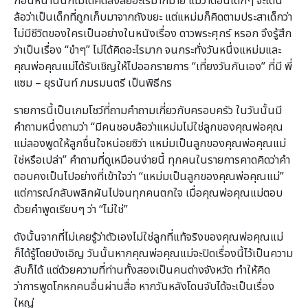
ก่อนหน้านั้นก็ไม่ได้คิดสงสัยอะไรมากมาย แม้ว่าตอนเด็กๆ จะโดน
ล้อว่าเป็นเด็กที่ถูกเก็บมาจากถังขยะ แต่แหม่มก็คิดตามประสาเด็กว่า
ไม่มีชีวิตของใครเป็นอย่างในหนังเรื่อง ดาวพระศุกร์ หรอก จึงรู้สึก
ว่าเป็นเรื่อง “ขำๆ” ไม่ได้คิดอะไรมาก จนกระทั่งวันหนึ่งแหม่มและ
คุณพ่อคุณแม่ได้รับเชิญให้ไปออกรายการ “เที่ยงวันกันเอง” ที่มี พี่
แซม – ยุรนันท์ ภมรมนตรี เป็นพิธีกร
รายการนี้เป็นเกมโชว์ที่ถามคำถามเกี่ยวกับครอบครัว ในวันนั้นมี
คำถามหนึ่งถามว่า “มีคนชอบล้อว่าแหม่มไม่ใช่ลูกของคุณพ่อคุณ
แม่ลองพูดให้ลูกชื่นใจหน่อยซิว่า แหม่มเป็นลูกของคุณพ่อคุณแม่
ใช่หรือเปล่า” คำถามที่ดูเหมือนง่ายนี้ ทุกคนในรายการคาดคิดว่าคำ
ตอบคงเป็นไปอย่างที่เข้าใจว่า “แหม่มเป็นลูกของคุณพ่อคุณแม่”
แต่การณ์กลับพลิกผันไปจนทุกคนตกใจ เมื่อคุณพ่อคุณแม่ตอบ
ด้วยคำพูดเรียบๆ ว่า “ไม่ใช่”
ดังนั้นจากที่ไม่เคยรู้ว่าตัวเองไม่ใช่ลูกที่แท้จริงของคุณพ่อคุณแม่
ก็ได้รู้โดยบังเอิญ วันนั้นหากคุณพ่อคุณแม่จะปิดเรื่องนี้ไว้เป็นความ
ลับก็ได้ แต่ด้วยความที่ท่านทั้งสองเป็นคนต่างจังหวัด ทำให้คิด
ว่าการพูดโกหกคนอื่นผ่านสื่อ หากวันหลังโดนจับได้จะเป็นเรื่อง
ใหญ่