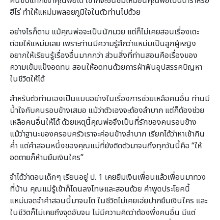
คนขับแท็กซี่จำคุณพ่อได้ เขาก็จะชื่นชมเหมือนคุณพ่อเป็นดาราหรือ
ฮีโร่ ทำให้แหม่มพลอยภูมิใจในตัวท่านไปด้วย
อย่างไรก็ตาม แม้คุณพ่อจะเป็นนักมวย แต่ก็ไม่เคยสอนเรื่องเตะ
ต่อยให้แหม่มเลย เพราะท่านมีความรู้สึกว่าแหม่มเป็นลูกผู้หญิง
อยากให้เรียนรู้เรื่องอื่นมากกว่า ส่วนสิ่งที่ท่านสอนคือเรื่องของ
ความเข้มแข็งอดทน สอนให้อดทนด้วยการฝ่าฟันอุปสรรคปัญหา
ในชีวิตให้ได้
สำหรับตัวท่านเองเป็นแบบอย่างในเรื่องการช่วยเหลือคนอื่น ท่านมี
น้ำใจกับคนรอบข้างเสมอ แม้ว่าตัวเองจะต้องลำบาก แต่ก็ต้องช่วย
เหลือคนอื่นให้ได้ ด้วยเหตุนี้คุณพ่อจึงเป็นที่รักของคนรอบข้าง
แม้ว่าฐานะของครอบครัวเราจะค่อนข้างลำบาก เรียกได้ว่าหาเช้ากิน
ค่ำ แต่คำสอนหนึ่งของคุณแม่ที่ยังติดตัวมาจนถึงทุกวันนี้คือ “ให้
อดตายก็ห้ามยืมเงินใคร”
จำได้ว่าตอนเด็กๆ เรียนอยู่ ป. 1 เคยยืมเงินเพื่อนแล้วเพื่อนมาทวง
ที่บ้าน คุณแม่รู้เข้าก็โดนลงโทษและสอนด้วย คำพูดประโยคนี้
แหม่มจดจำคำสอนนี้มาจนโต ในชีวิตไม่เคยเอ่ยปากยืมเงินใคร และ
ในชีวิตก็ไม่เคยถึงจุดอับจน ไม่มีความคิดว่าต้องพึ่งคนอื่น มีแต่