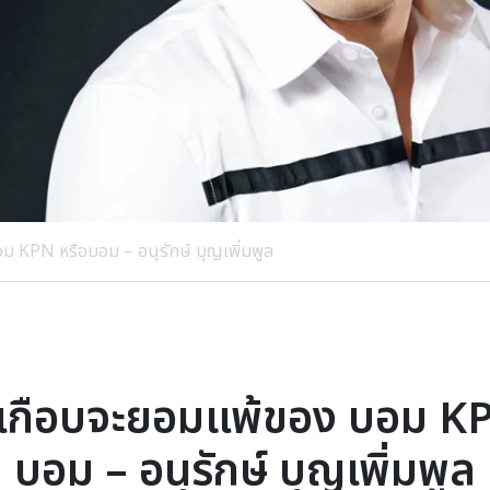
อม KPN หรือบอม – อนุรักษ์ บุญเพิ่มพูล
ี่เกือบจะยอมแพ้ของ บอม K
บอม – อนุรักษ์ บุญเพิ่มพูล