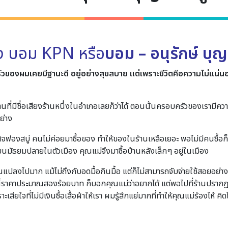
อง บอม KPN หรือ
บอม – อนุรักษ์ บุญ
ของผมเคยมีฐานะดี อยู่อย่างสุขสบาย แต่เพราะชีวิตคือความไม่แน่นอน 
ี่มีชื่อเสียงร้านหนึ่งในอำเภอเลยก็ว่าได้ ตอนนั้นครอบครัวของเรามีความ
ย่าง
ฟองสบู่ คนไม่ค่อยมาซื้อของ ทำให้ของในร้านเหลือเยอะ พอไม่มีคนซื้อก็ไ
ยนมัธยมปลายในตัวเมือง คุณแม่จึงมาซื้อบ้านหลังเล็กๆ อยู่ในเมือง
แปลงไปมาก แม้ไม่ถึงกับอดมื้อกินมื้อ แต่ก็ไม่สามารถจับจ่ายใช้สอยอย่า
นี้ราคาประมาณสองร้อยบาท ก็บอกคุณแม่ว่าอยากได้ แต่พอไปที่ร้านปรากฏว
เสียใจที่ไม่มีเงินซื้อเสื้อผ้าให้เรา ผมรู้สึกแย่มากที่ทำให้คุณแม่ร้องไห้ คิดไ