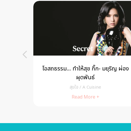
ดลมบน –
โอสถธรรม… ทำให้สุข กิ๊ก- มยุริญ ผ่อง
ผุดพันธ์
สุขใจ
/
A Cuisine
Read More +