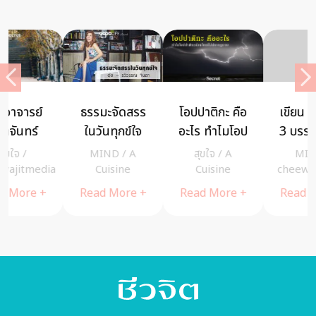
เขียน เรื่องดีๆ
หนีโลก! ฆ่าตัว
เจริญมรณสติ
3 บรรทัดก่อน
ตาย ! แต่แล้ว
วิถีสู่นิพพาน
นอน สร้าง
ก็ไม่สามารถ
โดย พระ
MIND
/
MIND
/
MIND
/
ความสุขได้
หนีทุกอย่างไป
ไพศาล วิสาโล
cheewajitmedia
cheewajitmedia
cheewajitmedia
ได้จริง
Read More +
Read More +
Read More +