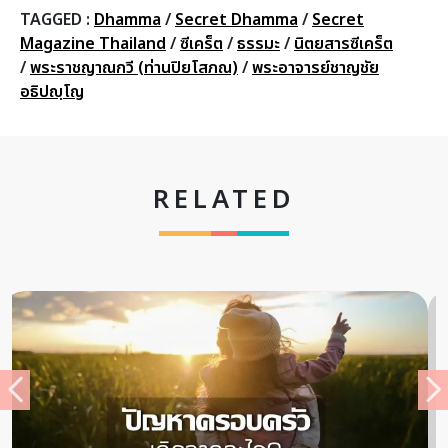
TAGGED :
Dhamma
/
Secret Dhamma
/
Secret
Magazine Thailand
/
ซีเคร็ต
/
ธรรมะ
/
นิตยสารซีเคร็ต
/
พระราชญาณกวี (ท่านปิยโสภณ)
/
พระอาจารย์ชาญชัย
อธิปญฺโญ
RELATED