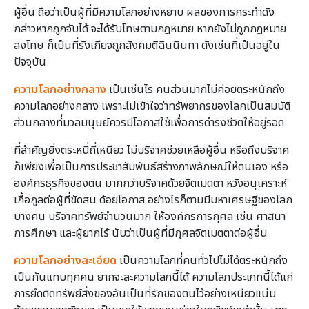
ผู้อื่น ถือว่าเป็นผู้ที่มีความโลภอย่างหยาบ ผลของการกระทำดัง
กล่าวหากถูกจับได้ จะได้รับโทษตามกฎหมาย หากยังไม่ถูกกฎหมาย
ลงโทษ ก็เป็นที่รังเกียจถูกสังคมติฉินนินทา ดังเช่นที่เป็นอยู่ใน
ปัจจุบัน
ความโลภอย่างกลาง
เป็นเช่นไร คนส่วนมากไม่ค่อยตระหนักถึง
ความโลภอย่างกลาง เพราะไม่เข้าใจว่าทรัพยากรของโลกเป็นสมบัติ
ส่วนกลางที่มวลมนุษย์ควรมีโอกาสใช้เพื่อการดำรงชีวิตให้อยู่รอด
ที่สำคัญยิ่งตระหนี่ถี่เหนียว ไม่บริจาคช่วยเหลือผู้อื่น หรือถึงบริจาค
ก็เพียงเพื่อเป็นการประชาสัมพันธ์สร้างภาพลักษณ์ให้ตนเอง หรือ
องค์กรธุรกิจของตน มากกว่าบริจาคด้วยจิตเมตตา หวังอนุเคราะห์
เกื้อกูลต่อผู้ที่ขัดสน ด้อยโอกาส อย่างไรก็ตามมีมหาเศรษฐีของโลก
บางคน บริจาคทรัพย์จำนวนมาก ให้องค์กรการกุศล เช่น ศาสนา
การศึกษา และผู้ยากไร้ นับว่าเป็นผู้ที่มีกุศลจิตเมตตาต่อผู้อื่น
ความโลภอย่างละเอียด
เป็นความโลภที่คนทั่วไปไม่ได้ตระหนักถึง
เป็นกันแทบทุกคน ยากจะละความโลภนี้ได้ ความโลภประเภทนี้ได้แก่
การยึดติดทรัพย์สิ่งของอันเป็นที่รักของตนไว้อย่างเหนียวแน่น