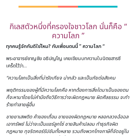
กิเลสตัวหนึ่งที่ครองใจชาวโลก นั่นก็คือ “
ความโลภ ”
ทุกคนรู้จักกันดีใช่ไหม? กับเพื่อนตนนี้ ” ความโลภ “
พระอาจารย์ชาญชัย อธิปญโญ เคยเขียนบทความในนิตยสารซี
เคร็ตไว้ว่า…
“ความโลภเป็นสิ่งที่น่ารังเกียจ น่ากลัว และเป็นภัยต่อสังคม
พฤติกรรมของผู้ที่มีความโลภคือ หากต้องการสิ่งใดมาเป็นของตน
ก็จะหามาโดยไม่คํานึงถึงวิธีการว่าจะผิดกฎหมาย ผิดศีลธรรม จะทํา
ร้ายทําลายผู้อื่น
ขายยาเสพติด ค้าของเถื่อน ขายของผิดกฎหมาย หลอกลวงฉ้อฉล
เอาทรัพย์ ไม่ว่าจะเป็นแชร์ลูกโซ่ ขายสินค้าปลอม ทําธุรกิจผิด
กฎหมาย ทุจริตคอร์รัปชันทั้งหลาย รวมถึงพวกโกงภาษีก็จัดอยู่ใน