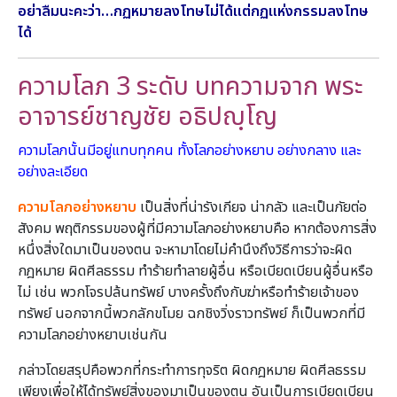
อย่าลืมนะคะว่า…กฏหมายลงโทษไม่ได้แต่กฏแห่งกรรมลงโทษ
ได้
ความโลภ 3 ระดับ บทความจาก พระ
อาจารย์ชาญชัย อธิปญฺโญ
ความโลภนั้นมีอยู่แทบทุกคน ทั้งโลภอย่างหยาบ อย่างกลาง และ
อย่างละเอียด
ความโลภอย่างหยาบ
เป็นสิ่งที่น่ารังเกียจ น่ากลัว และเป็นภัยต่อ
สังคม พฤติกรรมของผู้ที่มีความโลภอย่างหยาบคือ หากต้องการสิ่ง
หนึ่งสิ่งใดมาเป็นของตน จะหามาโดยไม่คำนึงถึงวิธีการว่าจะผิด
กฎหมาย ผิดศีลธรรม ทำร้ายทำลายผู้อื่น หรือเบียดเบียนผู้อื่นหรือ
ไม่ เช่น พวกโจรปล้นทรัพย์ บางครั้งถึงกับฆ่าหรือทำร้ายเจ้าของ
ทรัพย์ นอกจากนี้พวกลักขโมย ฉกชิงวิ่งราวทรัพย์ ก็เป็นพวกที่มี
ความโลภอย่างหยาบเช่นกัน
กล่าวโดยสรุปคือพวกที่กระทำการทุจริต ผิดกฎหมาย ผิดศีลธรรม
เพียงเพื่อให้ได้ทรัพย์สิ่งของมาเป็นของตน อันเป็นการเบียดเบียน