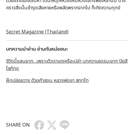
ด้วยแรงของตัณหา เป็นเหตุให้หวงแหนห่วงใยทรัพย์เหล่านั้น บาง
คราวสิ่งนั้นชำรุดเสียหายหรือพลัดพรากจากไป ก็เกิดความทุกข์
Secret Magazine (Thailand)
บทความน่าอ่าน อ่านกันหน่อยนะ
ชีวิตนี้แสนยาก…เพราะตัวเราเองหรือเปล่า บทความธรรมะจาก ปิยสี
โลภิกขุ
ฝึกปล่อยวาง ด้วยคำสอน หลวงพ่อชา สุภทฺโท
SHARE ON