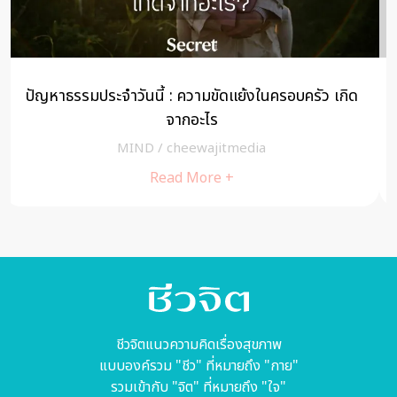
6 เหตุผล ที่ทำให้คุณยังไม่พบเนื้อคู่ของตัวเองเสียที
MIND
/
cheewajitmedia
Read More +
ชีวจิตแนวความคิดเรื่องสุขภาพ
แบบองค์รวม "ชีว" ที่หมายถึง "กาย"
รวมเข้ากับ "จิต" ที่หมายถึง "ใจ"