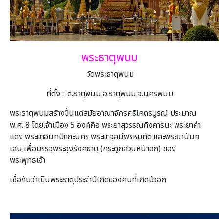
พระธาตุพนม
วัดพระธาตุพนม
ที่ตั้ง : ต.ธาตุพนม อ.ธาตุพนม จ.นครพนม
พระธาตุพนมสร้างขึ้นแต่สมัยอาณาจักรศรีโคตรบูรณ์ ประมาณ
พ.ศ. 8 โดยเจ้าเมือง 5 องค์คือ พระยาสุวรรณภิงคารนะ พระยาคำ
แดง พระยาอินทปัตถะนคร พระยาจุลนีพรหมทัต และพระยานันท
เสน เพื่อบรรจุพระอุงรังคธาตุ (กระดูกส่วนหน้าอก) ของ
พระพุทธเจ้า
เชื่อกันว่าเป็นพระธาตุประจำปีเกิดของคนที่เกิดปีวอก