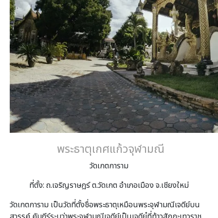
พระธาตุเกศแก้วจุฬามณี
วัดเกตการาม
ที่ตั้ง: ถ.เจริญราษฎร์ ต.วัดเกต อำเภอเมือง จ.เชียงใหม่
วัดเกตการาม เป็นวัดที่ตั้งชื่อพระธาตุเหมือนพระจุฬามณีเจดีย์บน
สวรรค์ คัมภีร์ระบุว่าพระจุฬามณีเจดีย์เป็นเจดีย๋ที่ท้าวสักกะเทวราช