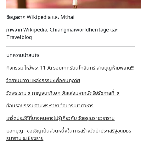
ข้อมูลจาก Wikipedia และ Mthai
ภาพจาก Wikipedia, Chiangmaiworldheritage และ
Travelblog
บทความน่าสนใจ
กิจกรรม ไหว้พระ 11 วัด รอบเกาะรัตนโกสินทร์ สายบุญห้ามพลาด!!!
วัดยานนาวา แหล่งธรรมะเพื่อคนทุกวัย
วัดพระราม ๙ กาญจนาภิเษก วัดแห่งมหากษัตริย์รัชกาลที่ ๙
ย้อนรอยธรรมตามพระราชา วัดบวรนิเวศวิหาร
เกร็ดประวัติที่บางคนอาจไม่รู้เกี่ยวกับ วัดอรุณราชวราราม
บอกบุญ : ขอเชิญเป็นส่วนหนึ่งในการสร้างวัดป่าประเสริฐอุดมธร
รมาราม จ.เชียงราย