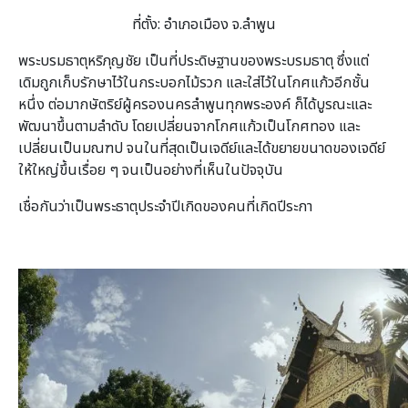
ที่ตั้ง: อำเภอเมือง จ.ลำพูน
พระบรมธาตุหริภุญชัย เป็นที่ประดิษฐานของพระบรมธาตุ ซึ่งแต่
เดิมถูกเก็บรักษาไว้ในกระบอกไม้รวก และใส่ไว้ในโกศแก้วอีกชั้น
หนึ่ง ต่อมากษัตริย์ผู้ครองนครลำพูนทุกพระองค์ ก็ได้บูรณะและ
พัฒนาขึ้นตามลำดับ โดยเปลี่ยนจากโกศแก้วเป็นโกศทอง และ
เปลี่ยนเป็นมณฑป จนในที่สุดเป็นเจดีย์และได้ขยายขนาดของเจดีย์
ให้ใหญ่ขึ้นเรื่อย ๆ จนเป็นอย่างที่เห็นในปัจจุบัน
เชื่อกันว่าเป็นพระธาตุประจำปีเกิดของคนที่เกิดปีระกา