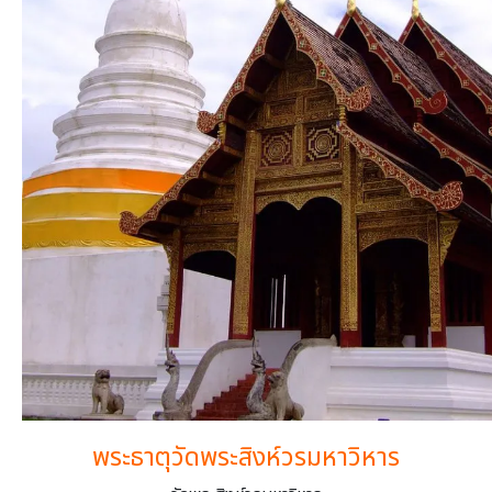
พระธาตุวัดพระสิงห์วรมหาวิหาร