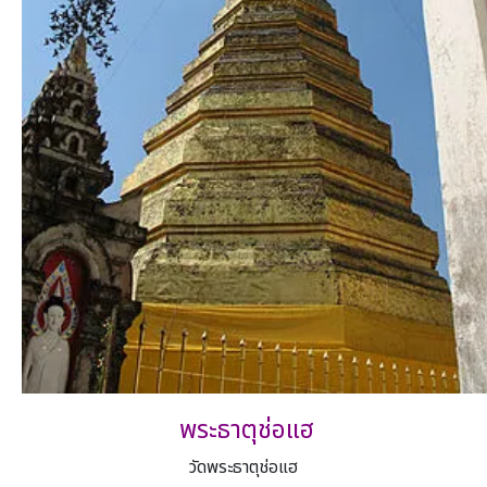
พระธาตุช่อแฮ
วัดพระธาตุช่อแฮ