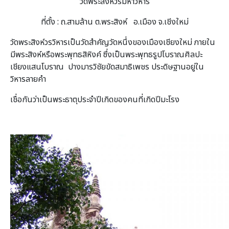
วัดพระสิงห์วรมหาวิหาร
ที่ตั้ง : ถ.สามล้าน ต.พระสิงห์ อ.เมือง จ.เชีงใหม่
วัดพระสิงห์วรวิหารเป็นวัดสำคัญวัดหนึ่งของเมืองเชียงใหม่ ภายใน
มีพระสิงห์หรือพระพุทธสิหิงค์ ซึ่งเป็นพระพุทธรูปโบราณศิลปะ
เชียงแสนโบราณ ปางมารวิชัยขัดสมาธิเพชร ประดิษฐานอยู่ใน
วิหารลายคำ
เชื่อกันว่าเป็นพระธาตุประจำปีเกิดของคนที่เกิดปีมะโรง