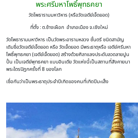
พระศรีมหาโพธิ์พุทธคยา
วัดโพธารามมหาวิหาร (หรือวัดเจดีย์เจ็ดยอด)
ที่ตั้ง : ต.ช้างเผือก อำเภอเมือง จ.เชีงใหม่
วัดโพธารามมหาวิหาร เป็นวัดพระอารามหลวง ชั้นตรี ชนิดสามัญ
เดิมชื่อวัดเจดีย์เจ็ดยอด หรือ วัดเจ็ดยอด มีพระธาตุหรือ เจดีย์ศรีมหา
โพธิ์พุทธคยา (เจดีย์เจ็ดยอด) สร้างด้วยศิลาแลงประดับลวดลายปูน
ปั้น เป็นเจดีย์พุทธคยา แบบอินเดีย วัดแห่งนี้เป็นสถานที่สังคายนา
พระไตรปิฎกครั้งที่ 8 ของโลก
เชื่อกันว่าเป็นพระธาตุประจำปีเกิดของคนที่เกิดปีมะเส็ง