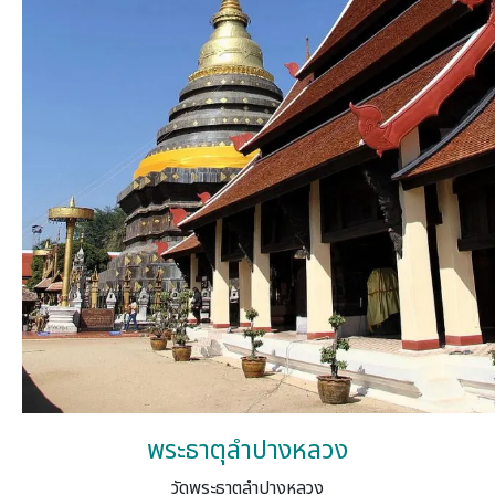
พระธาตุลำปางหลวง
วัดพระธาตุลำปางหลวง