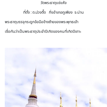
วัดพระธาตุแช่แห้ง
ที่ตั้ง : ต.ม่วงตึ๊ด กิ่งอำเภอภูเพียง จ.น่าน
พระธาตุบรรจุกระดูกข้อมือข้างซ้ายของพระพุทธเจ้า
เชื่อกันว่าเป็นพระธาตุประจำปีเกิดของคนที่เกิดปีเถาะ