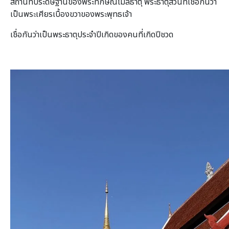
สถานที่ประดิษฐานของพระทักษิณโมลีธาตุ พระธาตุส่วนที่เชื่อกันว่า
เป็นพระเศียรเบื้องขวาของพระพุทธเจ้า
เชื่อกันว่าเป็นพระธาตุประจำปีเกิดของคนที่เกิดปีชวด