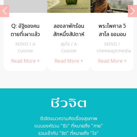
ในวันที่ใจได้
จากโบสถ์สู่
เมื่อฉันต้อง
เติมเต็ม ของ
สังคม อาจารย์
ทำงานในวัน
มิ้นท์ มาลีวัลย์
ไลฟ์ – วาระ มี
แย่ๆ จะผ่าน
MIND
/
สุขใจ
/
A
MIND
/
เจมีน่า (จบ)
ชูธน กูรูด้าน
เรื่องนี้ไปได้ยัง
a
cheewajitmedia
Cuisine
cheewajitmedia
ความรัก
ไง
Read More +
Read More +
Read More +
ชีวจิตแนวความคิดเรื่องสุขภาพ
แบบองค์รวม "ชีว" ที่หมายถึง "กาย"
รวมเข้ากับ "จิต" ที่หมายถึง "ใจ"