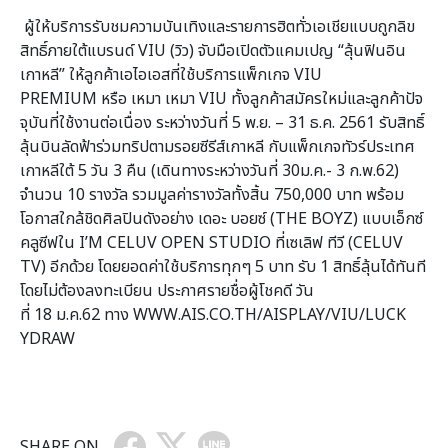
ผู้ให้บริการรับชมความบันเทิ
งและรายการฮิตทั่วเอเชียแบบถู
กลิข
สิทธิ์ภายใต้แบรนด์
VIU
(วิว) จับมือเปิดตัวแคมเปญ
“
ลุ้นฟินอิน
เกาหลี
”
ให้ลูกค้าเอไอเอสที่ใช้บริ
การแพ็กเกจ
VIU
PREMIUM
หรือ เหมา เหมา
VIU
ทั้งลูกค้าสมัครใหม่และลูกค้าปั
จ
จุบันที่ใช้งานต่อเนื่อง
ระหว่างวันที่
5
พ.ย.
– 31
ธ.ค.
2561
รับสิทธิ์
ลุ้นบินลัดฟ้าร่วมทริ
ปตามรอยซีรีส์เกาหลี กับแพ็กเกจทัวร์ประเทศ
เกาหลีใต้
5
วัน
3
คืน (เดินทางระหว่างวันที่
30
ม.ค.-
3
ก.พ.
62
)
จำนวน
10
รางวัล รวมมูลค่ารางวัลทั้งสิ้น
750,000
บาท พร้อม
โอกาสใกล้ชิดศิลปินดังอย่
าง เดอะ บอยซ์ (
THE BOYZ
) แบบเอ็กซ์
คลูซีฟใน
I’M CELUV OPEN STUDIO
ที่เซเลิฟ ทีวี (
CELUV
TV
) อีกด้วย โดยยอดค่าใช้บริการทุกๆ
5
บาท รับ
1
สิทธิ์ลุ้นได้ทันที
โดยไม่ต้องลงทะเบียน ประกาศรายชื่อผู้โชคดี วัน
ที่
18
ม.ค.
62
ทาง
WWW
.
AIS
.
CO
.
TH
/
AISPLAY
/
VIU
/
LUCK
YDRAW
SHARE ON