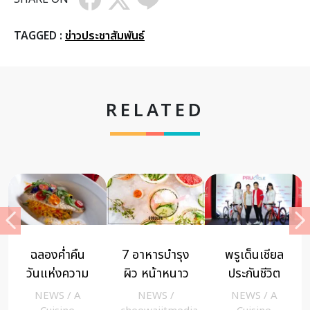
TAGGED :
ข่าวประชาสัมพันธ์
RELATED
ฉลองค่ำคืน
7 อาหารบำรุง
พรูเด็นเชียล
วันแห่งความ
ผิว หน้าหนาว
ประกันชีวิต
รัก ท่ามกลาง
ผนึกภาครัฐ
NEWS
/
A
NEWS
/
NEWS
/
A