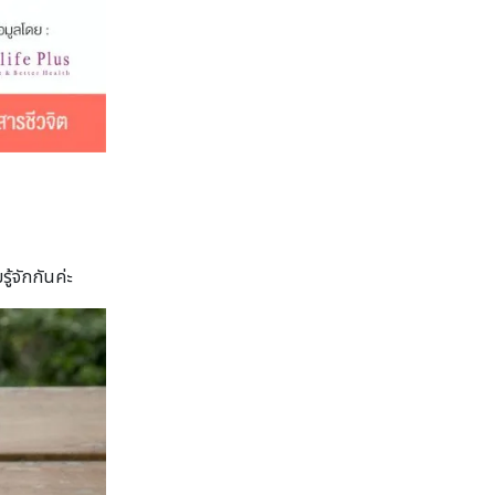
้จักกันค่ะ