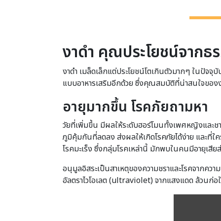
งาดำ คุณประโยชน์จากธร
งาดำ เมล็ดเล็กแต่ประโยชน์โตเกินตัวมากๆ ในปัจจุบั
แบบอาหารเสริมอีกด้วย ซึ่งคุณสมบัติที่น่าสนใจของงา
อายุมากขึ้น โรคภัยถามหา
วัยที่เพิ่มขึ้น มีผลให้ระดับฮอร์โมนทั้งเพศหญิงแล
ภูมิคุ้มกันที่ลดลง ส่งผลให้เกิดโรคภัยได้ง่าย และที่
โรคมะเร็ง ซึ่งกลุ่มโรคเหล่านี้ มักพบในคนมีอายุเสีย
อนุมูลอิสระเป็นสาเหตุของความชราและโรคจากความเ
อัลตราไวโอเลต (ultraviolet) จากแสงแดด ล้วนก่อให้