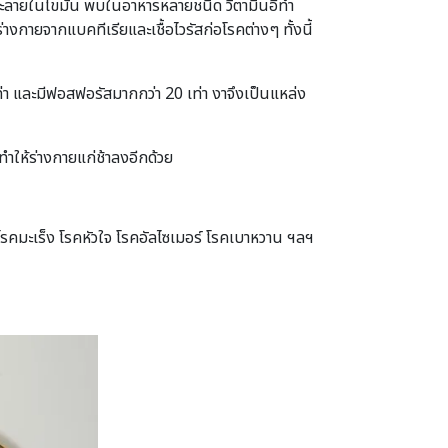
ี่ละลายในไขมัน พบในอาหารหลายชนิด วิตามินอีทำ
างกายจากแบคทีเรียและเชื้อไวรัสก่อโรคต่างๆ ทั้งนี้
ท่า และมีฟอสฟอรัสมากกว่า 20 เท่า งาจึงเป็นแหล่ง
ทำให้ร่างกายแก่ช้าลงอีกด้วย
โรคมะเร็ง โรคหัวใจ โรคอัลไซเมอร์ โรคเบาหวาน ฯลฯ