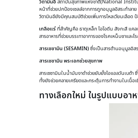
วิตามินอี
สถาบันสุขภาพแห่งชาติ(National Institute
หน้าที่ช่วยปกป้องเซลล์จากการถูกอนุมูลอิสระทำลาย นอ
วิตามินอียังมีคุณสมบัติช่วยเพิ่มการไหลเวียนเลือด
เกลือแร่
ที่สำคัญคือ ธาตุเหล็ก ไอโอดีน สังกะสี แ
สารอาหารที่ช่วยบรรเทาอาการของโรคเหน็บชาและโ
สารเซซามิน (
SESAMIN)
ซึ่งเป็นสารต้านอนุมูลอิ
สารเซซามิน พระเอกช่วยสุขภาพ
สารเซซามินในน้ำมันงาดำช่วยยับยั้งไอแอลวันเบต้า 
ทั้งยังช่วยคลายเครียดและกระตุ้นการทำงานในเนื้อเยื
ทางเลือกใหม่ ในรูปแบบอาห