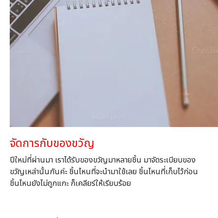
จัดการกับของขวัญ
ปีใหม่ที่ผ่านมา เราได้รับของขวัญมาหลายชิ้น มาจัดระเบียบของ
ขวัญเหล่านั้นกันค่ะ ชิ้นไหนที่จะนำมาใช้เลย ชิ้นไหนที่เก็บไว้ก่อน
ชิ้นไหนยังไม่ถูกแกะ ก็เคลียร์ให้เรียบร้อย