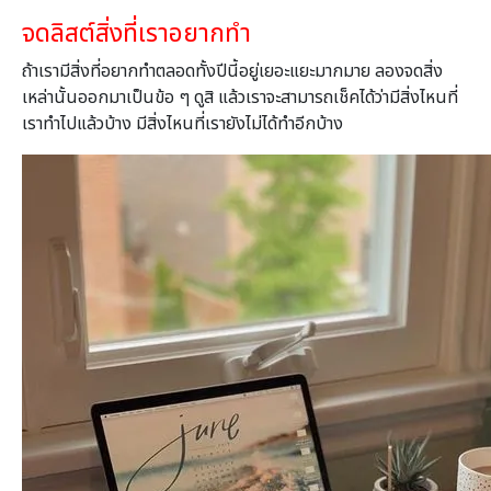
จดลิสต์สิ่งที่เราอยากทำ
ถ้าเรามีสิ่งที่อยากทำตลอดทั้งปีนี้อยู่เยอะแยะมากมาย ลองจดสิ่ง
เหล่านั้นออกมาเป็นข้อ ๆ ดูสิ แล้วเราจะสามารถเช็คได้ว่ามีสิ่งไหนที่
เราทำไปแล้วบ้าง มีสิ่งไหนที่เรายังไม่ได้ทำอีกบ้าง