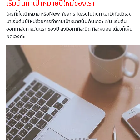
เริ่มต้นทำเป้าหมายปีใหม่ของเรา
ใครที่ตั้งเป้าหมาย หรือNew Year’s Resolution เอาไว้กับตัวเอง
มาเริ่มต้นปีใหม่ด้วยการทำตามเป้าหมายนั้นกันเถอะ เช่น เริ่มต้น
ออกกำลังกายวันแรกของปี ลงมือทำทีละนิด ทีละหน่อย เดี๋ยวก็เห็น
ผลเองค่ะ