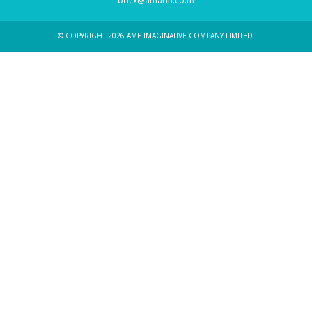
bdcx@amarin.co.th
© COPYRIGHT 2026 AME IMAGINATIVE COMPANY LIMITED.