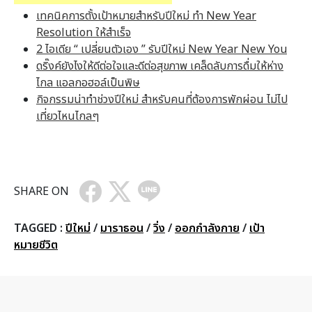
เทคนิคการตั้งเป้าหมายสำหรับปีใหม่ ทำ New Year
Resolution ให้สำเร็จ
2 ไอเดีย “ เปลี่ยนตัวเอง ” รับปีใหม่ New Year New You
ดริ๊งค์ยังไงให้ดีต่อใจและดีต่อสุขภาพ เคล็ดลับการดื่มให้ห่าง
ไกล แอลกอฮอล์เป็นพิษ
กิจกรรมน่าทำช่วงปีใหม่​ สำหรับคนที่ต้องการพักผ่อน ไม่ไป
เที่ยวไหนไกลๆ
SHARE ON
TAGGED :
ปีใหม่
/
มาราธอน
/
วิ่ง
/
ออกกำลังกาย
/
เป้า
หมายชีวิต