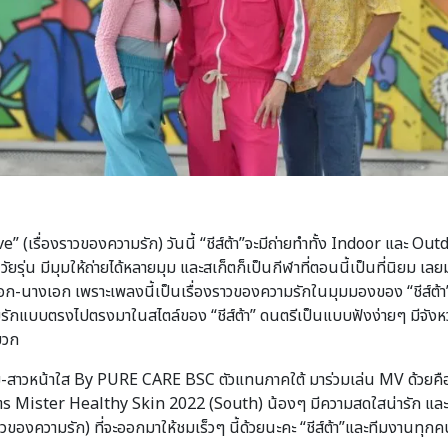
e” (เรื่องราวของความรัก) วันนี้ “ชีส์ต้า”จะมีถ่ายทำทั้ง Indoor และ Outd
น มีมุมให้ถ่ายได้หลายมุม และสเก็ตก็เป็นกีฬาที่ตอนนี้เป็นที่นิยม เลยมาใ
-นางเอก เพราะเพลงนี้เป็นเรื่องราวของความรักในมุมมองของ “ชีส์ต้า” 
มรักแบบตรงไปตรงมาในสไตล์ของ “ชีส์ต้า” ดนตรีเป็นแบบฟังง่ายๆ มีจั
บวก
 หนุ่ม-สาวหน้าใส By PURE CARE BSC ตัวแทนภาคใต้ มาร่วมเล่น MV ด้วยค
ตร Mister Healthy Skin 2022 (South) น้องๆ มีความสดใสน่ารัก และตั
องความรัก) ที่จะออกมาให้ชมเร็วๆ นี้ด้วยนะคะ “ชีส์ต้า”และทีมงานทุกคนตั