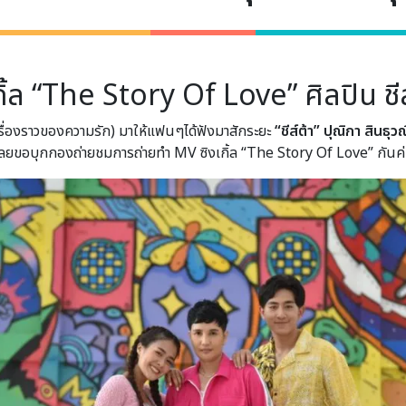
้ล “The Story Of Love” ศิลปิน ชีส
เรื่องราวของความรัก) มาให้แฟนๆได้ฟังมาสักระยะ
“ชีส์ต้า” ปุณิกา สินธุว
เราเลยขอบุกกองถ่ายชมการถ่ายทำ MV ซิงเกิ้ล “The Story Of Love” กันค่