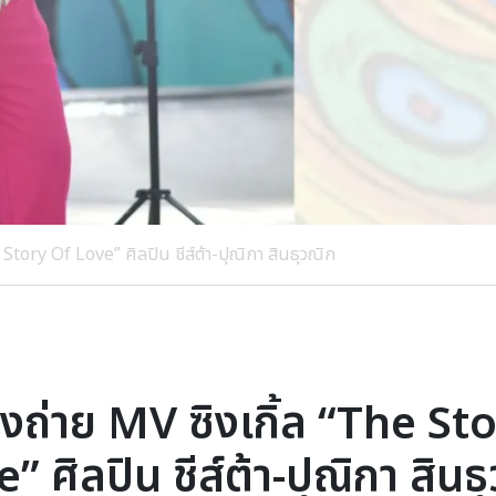
Story Of Love” ศิลปิน ชีส์ต้า-ปุณิกา สินธุวณิก
งถ่าย MV ซิงเกิ้ล “The St
” ศิลปิน ชีส์ต้า-ปุณิกา สินธ