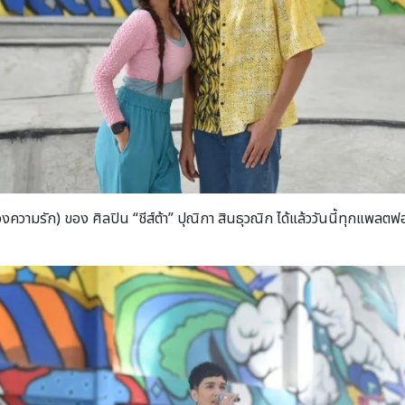
ของความรัก) ของ ศิลปิน “ชีส์ต้า” ปุณิกา สินธุวณิก ได้แล้ววันนี้ทุกแ