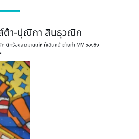
์ต้า-ปุณิกา สินธุวณิก
ณิก
นักร้องสาวมาดเท่ห์ ก็เดินหน้าถ่ายทำ MV ของซิง
ะ