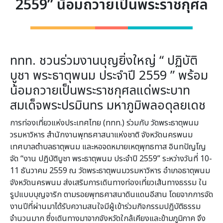
2559” น้อมถวายเป็นพระราชกุศล
ททท. ชวนร่วมงานบุญยิ่งใหญ่ “ ปฏิบัติ
บูชา พระธาตุพนม ประจำปี 2559 ” พร้อม
น้อมถวายเป็นพระราชกุศลแด่พระบาท
สมเด็จพระปรมินทร มหาภูมิพลอดุลยเดช
การท่องเที่ยวแห่งประเทศไทย (ททท.) ร่วมกับ วัดพระธาตุพนม
วรมหาวิหาร สำนักงานพุทธศาสนาแห่งชาติ จังหวัดนครพนม
เทศบาลตำบลธาตุพนม และหอจดหมายเหตุพุทธทาส อินทปัญโญ
จัด “งาน ปฏิบัติบูชา พระธาตุพนม ประจำปี 2559” ระหว่างวันที่ 10-
11 ธันวาคม 2559 ณ วัดพระธาตุพนมวรมหาวิหาร อำเภอธาตุพนม
จังหวัดนครพนม ส่งเสริมการเดินทางท่องเที่ยวเส้นทางธรรม ใน
รูปแบบบุญจาริก ตามรอยพุทธศาสนาดินแดนอีสาน โดยจากการจัด
งานปีที่ผ่านมาได้รับความสนใจมีผู้เข้าร่วมกิจกรรมปฏิบัติธรรม
จำนวนมาก ซึ่งเดินทางมาจากจังหวัดใกล้เคียงและข้ามภูมิภาค จึง