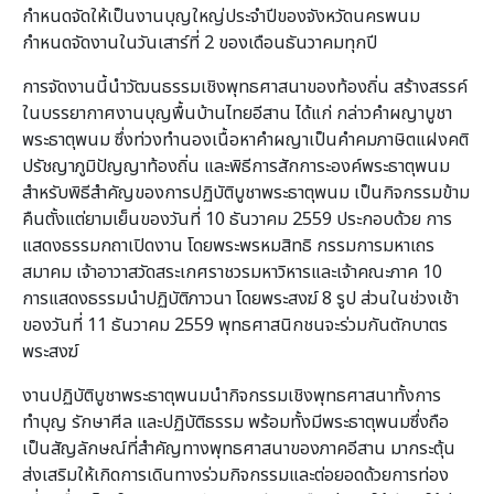
กำหนดจัดให้เป็นงานบุญใหญ่ประจำปีของจังหวัดนครพนม
กำหนดจัดงานในวันเสาร์ที่ 2 ของเดือนธันวาคมทุกปี
การจัดงานนี้นำวัฒนธรรมเชิงพุทธศาสนาของท้องถิ่น สร้างสรรค์
ในบรรยากาศงานบุญพื้นบ้านไทยอีสาน ได้แก่ กล่าวคำผญาบูชา
พระธาตุพนม ซึ่งท่วงทำนองเนื้อหาคำผญาเป็นคำคมภาษิตแฝงคติ
ปรัชญาภูมิปัญญาท้องถิ่น และพิธีการสักการะองค์พระธาตุพนม
สำหรับพิธีสำคัญของการปฏิบัติบูชาพระธาตุพนม เป็นกิจกรรมข้าม
คืนตั้งแต่ยามเย็นของวันที่ 10 ธันวาคม 2559 ประกอบด้วย การ
แสดงธรรมกถาเปิดงาน โดยพระพรหมสิทธิ กรรมการมหาเถร
สมาคม เจ้าอาวาสวัดสระเกศราชวรมหาวิหารและเจ้าคณะภาค 10
การแสดงธรรมนำปฏิบัติภาวนา โดยพระสงฆ์ 8 รูป ส่วนในช่วงเช้า
ของวันที่ 11 ธันวาคม 2559 พุทธศาสนิกชนจะร่วมกันตักบาตร
พระสงฆ์
งานปฏิบัติบูชาพระธาตุพนมนำกิจกรรมเชิงพุทธศาสนาทั้งการ
ทำบุญ รักษาศีล และปฏิบัติธรรม พร้อมทั้งมีพระธาตุพนมซึ่งถือ
เป็นสัญลักษณ์ที่สำคัญทางพุทธศาสนาของภาคอีสาน มากระตุ้น
ส่งเสริมให้เกิดการเดินทางร่วมกิจกรรมและต่อยอดด้วยการท่อง