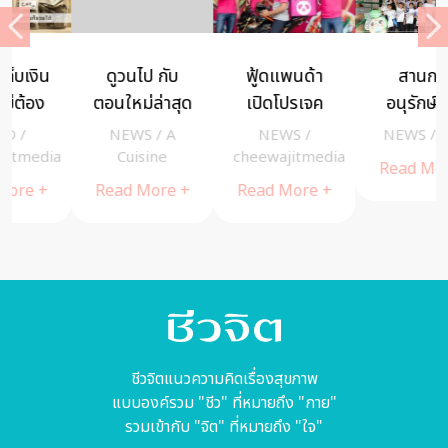
ดูวนไป กับ
ฟู้ดแพนด้า
สานการ
ตอนใหม่ล่าสุด
เปิดโปรเจค
อนุรักษ์ เต่า
ของ ซี
ใหม่ “ครัว”
ทะเล ให้ยั่งยืน
NEWS
/
A
NEWS
/
NEWS
/
Riya
รีส์ Bare
ครั้งแรกของ
ด้วยการให้
a
Cuisine
cheewajitmedia
Read More +
Skin Chat
วงการส่ง
ความรู้เยาวชน
Read More +
Read More +
จาก เอสเค-ทู
อาหารใน
นำแสดงโดย
ประเทศไทย
โคลอี้ เกรซ มอ
เรตซ์ และ
เจมส์ คอร์เดน
ชีวจิตแนวความคิดเรื่องสุขภาพ
แบบองค์รวม "ชีว" ที่หมายถึง "กาย"
รวมเข้ากับ "จิต" ที่หมายถึง "ใจ"