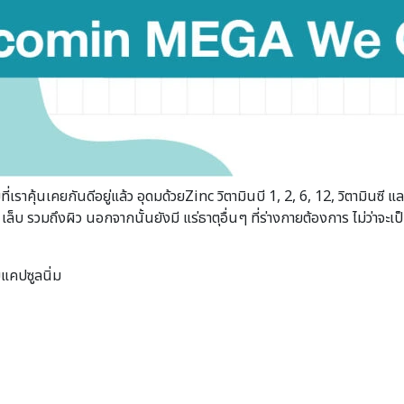
คุ้นเคยกันดีอยู่แล้ว อุดมด้วยZinc วิตามินบี 1, 2, 6, 12, วิตามินซี และวิ
็บ รวมถึงผิว นอกจากนั้นยังมี แร่ธาตุอื่นๆ ที่ร่างกายต้องการ ไม่ว่าจ
บแคปซูลนิ่ม