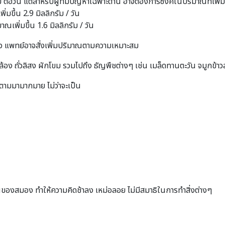
ม ต่อวัน แต่สำหรับผู้ที่มีปัญหาเฉพาะด้าน อาจต้องการซิงค์ในปริมาณที่เพิ่
ิ่มขึ้น 2.9 มิลลิกรัม / วัน
มาณเพิ่มขึ้น 1.6 มิลลิกรัม / วัน
ิว แพทย์อาจสั่งเพิ่มปริมาณตามความเหมาะสม
ล้อง ถั่วลิสง ผักโขม รวมไปถึง ธัญพืชต่างๆ เช่น เมล็ดทานตะวัน จมูกข้าว
ยตามมามากมาย ไม่ว่าจะเป็น
งสมอง ทำให้ความคิดช้าลง เหม่อลอย ไม่มีสมาธิในการทำสิ่งต่างๆ