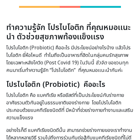
ทำความรู้จัก โปรไบโอติก ที่คุณหมอเเนะ
นำ ตัวช่วยสุขภาพท้องเเข็งเเรง
โปรไบโอติก (Probiotic) คืออะไร มีประโยชน์อย่างไรบ้าง เเล้วโปร
ไบโอติก ยี่ห้อไหนดี ทำไมถึงเป็นอาหารที่ฮิตในกลุ่มคนรักสุขภาพ
โดยเฉพาะหลังโควิด (Post Covid 19) ในวันนี้
ชีวจิต
ขอชวนทุก
คนมาเริ่มทำความรู้จัก “โปรไบโอติก” ที่คุณหมอเเนะนำกันค่ะ
โปรไบโอติก (
Probiotic) คืออะไร
โปรไบโอติก คือ แบคทีเรีย หรือยีสต์ที่เป็นประโยชน์กับร่างกาย
อาศัยรวมตัวกันอยู่ในธรรมชาติของร่างกาย โดยโปรไบโอติก
ประกอบด้วยแบคทีเรียชนิดดีที่ มีหน้าที่ช่วยร่างกายทำงานและเสริม
ความแข็งแรง
อย่างไรก็ดี แบคทีเรียชนิดดีนั้น สามารถช่วยร่างกายของเราทำงาน
ได้หลากหลายวิธี รวมไปถึงการร่วมกันต่อสู้กับแบคทีเรียชนิดที่ไม่ดี