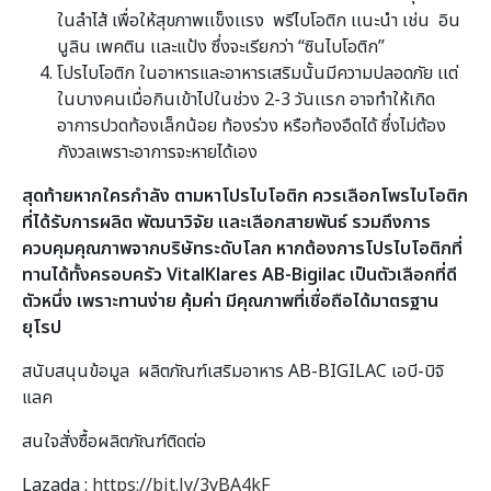
ในลำไส้ เพื่อให้สุขภาพเเข็งเเรง พรีไบโอติก เเนะนำ เช่น อิน
นูลิน เพคติน เเละแป้ง ซึ่งจะเรียกว่า “ซินไบโอติก”
โปรไบโอติก ในอาหารและอาหารเสริมนั้นมีความปลอดภัย เเต่
ในบางคนเมื่อกินเข้าไปในช่วง 2-3 วันเเรก อาจทำให้เกิด
อาการปวดท้องเล็กน้อย ท้องร่วง หรือท้องอืดได้ ซึ่งไม่ต้อง
กังวลเพราะอาการจะหายได้เอง
สุดท้ายหากใครกำลัง ตามหาโปรไบโอติก ควรเลือกโพรไบโอติก
ที่ได้รับการผลิต พัฒนาวิจัย และเลือกสายพันธ์ รวมถึงการ
ควบคุมคุณภาพจากบริษัทระดับโลก หากต้องการโปรไบโอติกที่
ทานได้ทั้งครอบครัว
VitalKlares AB-Bigilac เป็นตัวเลือกที่ดี
ตัวหนึ่ง เพราะทานง่าย คุ้มค่า มีคุณภาพที่เชื่อถือได้มาตรฐาน
ยุโรป
สนับสนุนข้อมูล ผลิตภัณฑ์เสริมอาหาร AB-BIGILAC เอบี-บิจิ
แลค
สนใจสั่งซื้อผลิตภัณฑ์ติดต่อ
Lazada :
https://bit.ly/3yBA4kF