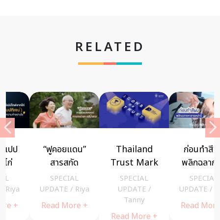
RELATED
ก่อนทำสีผม
ส่องสัญญาณ
“ฟูคอยแดน”
พลิกฉลากหา
ร่างกายฟ้อง
สารสกัดจาก
สารเหล่านี้
ขาด กรดอะมิ
สาหร่าย ช่วย
SPECIAL
SPECIAL
SPECIAL
โน
กระตุ้น
UPDATE
/
Riya
UPDATE
/
Riya
UPDATE
/
Riya
ภูมิคุ้มกัน
Read More +
Read More +
Read More +
ยับยั้งการ