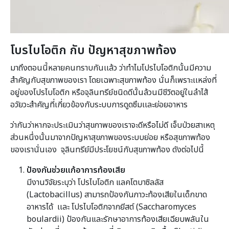
โบรไบโอติก กับ ปัญหาสุขภาพท้อง
มาถึงตอนนี้หลายคนทราบกันเเล้ว ว่าทำไมโปรไบโอติกนั้นมีความ
สำคัญกับสุขภาพของเรา โดยเฉพาะสุขภาพท้อง นั่นก็เพราะเเหล่งที่
อยู่ของโปรไบโอติก หรือจุลินทรีย์ชนิดดีนั้นล้วนมีชีวิตอยู่ในลำไส้
อวัยวะสำคัญที่เกี่ยวข้องกับระบบการดูดซึมเเละย่อยอาหาร
ว่ากันว่าหากจะประเมินว่าสุขภาพของเราจะดีหรือไม่ดี เจ็บป่วยสาเหตุ
ส่วนหนึ่งนั้นมาจากปัญหาสุขภาพของระบบย่อย หรือสุขภาพท้อง
ของเรานั่นเอง จุลินทรีย์มีประโยชน์กับสุขภาพท้อง ดังต่อไปนี้
ป้องกันช่วยแก้อาการท้องเสีย
มีงานวิจัยระบุว่า โปรไบโอติก แลคโตบาซิลลัส
(Lactobacillus) สามารถป้องกันภาวะท้องเสียในเด็กขาด
อาหารได้ เเละ โปรไบโอติกจากยีสต์ (Saccharomyces
boulardii) ป้องกันและรักษาอาการท้องเสียเฉียบพลันใน