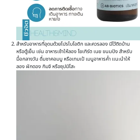
สำหรับอาหารที่อุดมด้วยโปรไบโอติก และควรลอง มีไว้ติดบ้าน
หรือตู้เย็น เช่น อาหารเช้าให้ลอง โยเกิร์ต เนย ขนมปัง สำหรับ
มื้อกลางวัน ดื่มชาคอมบู หรือเทมเป้ เมนูอาหารค่ำ เเนะนำให้
ลอง ผักดอง กิมจิ หรือซุปมิโสะ