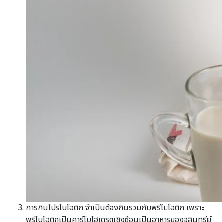
การกินโปรไบโอติก จำเป็นต้องกินรวมกับพรีไบโอติก เพราะ
พรีไบโอติกเป็นคาร์โบไฮเดรตเชิงซ้อนเป็นอาหารของจุลินทรีย์