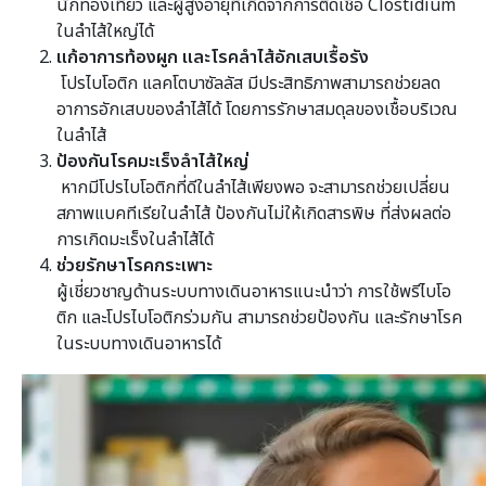
นักท่องเที่ยว และผู้สูงอายุที่เกิดจากการติดเชื้อ Clostidium
ในลำไส้ใหญ่ได้
แก้อาการท้องผูก และโรคลำไส้อักเสบเรื้อรัง
โปรไบโอติก แลคโตบาซัลลัส มีประสิทธิภาพสามารถช่วยลด
อาการอักเสบของลำไส้ได้ โดยการรักษาสมดุลของเชื้อบริเวณ
ในลำไส้
ป้องกันโรคมะเร็งลำไส้ใหญ่
หากมีโปรไบโอติกที่ดีในลำไส้เพียงพอ จะสามารถช่วยเปลี่ยน
สภาพแบคทีเรียในลำไส้ ป้องกันไม่ให้เกิดสารพิษ ที่ส่งผลต่อ
การเกิดมะเร็งในลำไส้ได้
ช่วยรักษาโรคกระเพาะ
ผู้เชี่ยวชาญด้านระบบทางเดินอาหารแนะนำว่า การใช้พรีไบโอ
ติก และโปรไบโอติกร่วมกัน สามารถช่วยป้องกัน และรักษาโรค
ในระบบทางเดินอาหารได้