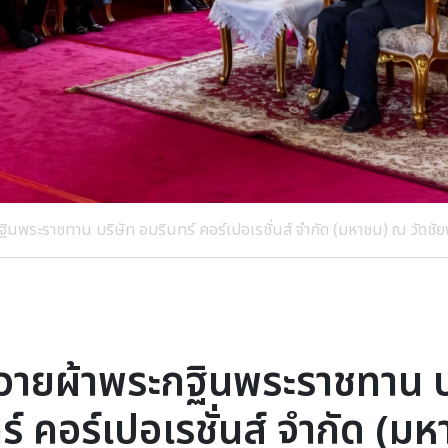
กฐินพระราชทาน บริษัท อมรินทร์ คอร์เปอเรชั่นส์ จำกัด (มหาชน) ณ วัดช
ถวายผ้าพระกฐินพระราชทาน บ
ร์ คอร์เปอเรชั่นส์ จำกัด (ม