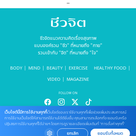
ชีวจิตแนวความคิดเรื่องสุขภาพ
แบบองค์รวม "ชีว" ที่หมายถึง "กาย"
รวมเข้ากับ "จิต" ที่หมายถึง "ใจ"
BODY
MIND
BEAUTY
EXERCISE
HEALTHY FOOD
VIDEO
MAGAZINE
FOLLOW ON
เว็บไซต์นี้มีการใช้งานคุกกี้
เว็บไซต์ของเราใช้งานคุกกี้เพื่อช่วยเพิ่มประสบการณ์
สนใจลงโฆษณากับเว็บไซต์
การใช้งานเว็บไซต์ให้สามารถใช้งานได้ดียิ่งขึ้น คุณสามารถเลือกที่จะยอมรับหรือ
ปฏิเสธการใช้งานคุกกี้ได้ง่ายๆ โดยการดูรายละเอียดเพิ่มเติมที่ “การตั้งค่าคุกกี้”
Tel : 085 661 4629 / (จันทร์ - ศุกร์ เวลา 09.00 - 18.00 น)
cheewajitmedia@gmail.com
ยกเลิก
ยอมรับทั้งหมด