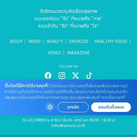
ชีวจิตแนวความคิดเรื่องสุขภาพ
แบบองค์รวม "ชีว" ที่หมายถึง "กาย"
รวมเข้ากับ "จิต" ที่หมายถึง "ใจ"
BODY
MIND
BEAUTY
EXERCISE
HEALTHY FOOD
VIDEO
MAGAZINE
FOLLOW ON
เว็บไซต์นี้มีการใช้งานคุกกี้
เว็บไซต์ของเราใช้งานคุกกี้เพื่อช่วยเพิ่มประสบการณ์
สนใจลงโฆษณากับเว็บไซต์
การใช้งานเว็บไซต์ให้สามารถใช้งานได้ดียิ่งขึ้น คุณสามารถเลือกที่จะยอมรับหรือ
ปฏิเสธการใช้งานคุกกี้ได้ง่ายๆ โดยการดูรายละเอียดเพิ่มเติมที่ “การตั้งค่าคุกกี้”
Tel : 085 661 4629 / (จันทร์ - ศุกร์ เวลา 09.00 - 18.00 น)
cheewajitmedia@gmail.com
ยกเลิก
ยอมรับทั้งหมด
ติดต่อแจ้งปัญหาหรือร้องเรียน
02-422-9999 ต่อ 4180 / (จันทร์ - ศุกร์ เวลา 09.00 - 18.00 น)
bdcx@amarin.co.th