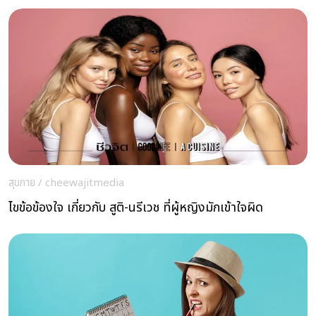
สุขกาย
/
cheewajitmedia
ไขข้อข้องใจ เกี่ยวกับ สูติ-นรีเวช ที่ผู้หญิงมักเข้าใจผิด