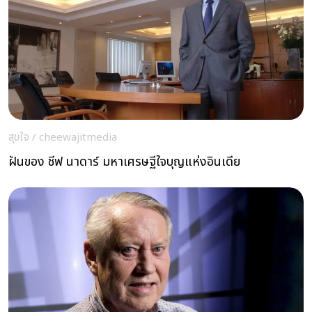
สุขใจ
/
cheewajitmedia
ฝันของ ชีฟ นาดาร์ มหาเศรษฐีใจบุญแห่งอินเดีย