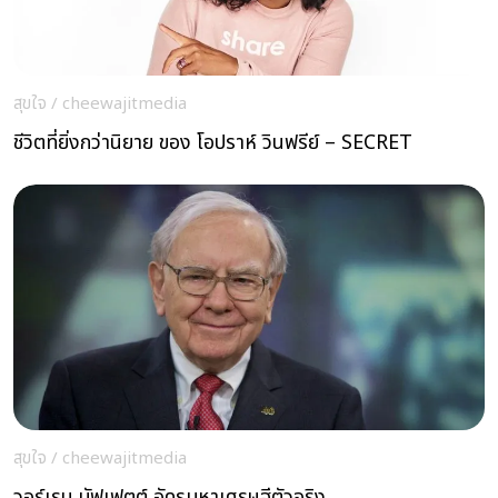
สุขใจ
/
cheewajitmedia
ชีวิตที่ยิ่งกว่านิยาย ของ โอปราห์ วินฟรีย์ – SECRET
สุขใจ
/
cheewajitmedia
วอร์เรน บัฟเฟตต์ อัครมหาเศรษฐีตัวจริง