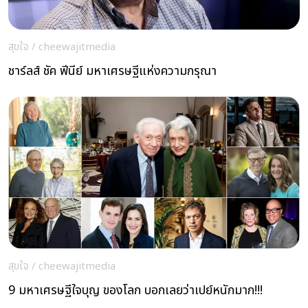
สุขใจ
/
cheewajitmedia
ชาร์ลส์ ชัค ฟีนีย์ มหาเศรษฐีแห่งความกรุณา
สุขใจ
/
cheewajitmedia
9 มหาเศรษฐีใจบุญ ของโลก บอกเลยว่าเปย์หนักมาก!!!