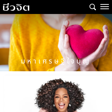
Skip
to
content
มหาเศรษฐีใจบุญ