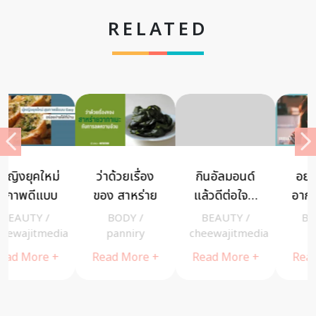
RELATED
กินอัลมอนด์
อย่าปล่อยให้
ชอบย้อมผม
แล้วดีต่อใจ…
อากาศร้อนทำ
บ่อย ต้องทำ
เครื่องดื่มใหม่!
หุ่นพัง สุขภาพ
ยังไงให้ผมเรา
BEAUTY
/
BEAUTY
/
BEAUTY
/
Riya
เอาใจคนรัก
แย่
ปลอดภัย
cheewajitmedia
pant
Read More +
สุขภาพ ผสาน
Read More +
Read More +
3 สุดยอด
ธัญพืชเกรด
พรีเมียมนำเข้า