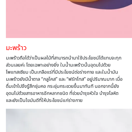
มะพร้าว
มะพร้าวถือได้ว่าเป็นผลไม้ที่สามารถนำมาใช้ประโยชน์ได้แทบจะทุก
ส่วนเลยค่ะ โดยเฉพาะอย่างยิ่ง ในน้ำมะพร้าวนั้นอุดมไปด้วย
โพแทสเซียม เป็นเกลือแร่ที่มีประโยชน์ต่อร่างกาย และในน้ำมัน
มะพร้าวยังมีน้ำตาล “กลูโคส” และ “ฟรักโทส” อยู่ปริมาณมาก เมื่อ
ดื่มเข้าไปจึงรู้สึกชุ่มคอ กระชุ่มกระชวยขึ้นมาทันที นอกจากนี้ยัง
อุดมไปด้วยสารอาหารอีกหลากชนิด ที่ช่วยบำรุงหัวใจ บำรุงโลหิต
และยังเป็นไขมันดีที่ให้ประโยชน์แก่ร่างกาย