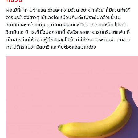
ผลไม้ที่หาทานง่ายและช่วยลดความอ้วน อย่าง ‘กล้วย’ ก็มีส่วนทำให้
อารมณ์ของสาวๆ เย็นลงได้เหมือนกันค่ะ เพราะในกล้วยนั้นมี
วิตามินและแร่ธาตุต่างๆ มากมายหลายชนิด อาทิ ธาตุเหล็ก โปรตีน
วิตามินเอ บี และซี ซึ่งนอกจากนี้ ยังมีสารอาหารกลุ่มทริปโตแฟน ที่
เป็นสารช่วยให้สมองรู้สึกปลอดโปร่ง ทำให้ระบบประสาทผ่อนคลาย
กระปรี้กระเปร่า มีสมาธิ และตื่นตัวตลอดเวลาด้วย