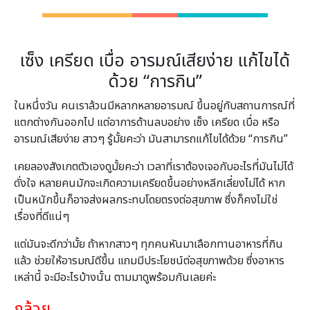
เซ็ง เครียด เบื่อ อารมณ์เสียง่าย แก้ไขได้
ด้วย “การกิน”
ในหนึ่งวัน คนเราล้วนมีหลากหลายอารมณ์ ขึ้นอยู่กับสถานการณ์ที่
แตกต่างกันออกไป แต่อาการด้านลบอย่าง เซ็ง เครียด เบื่อ หรือ
อารมณ์เสียง่าย สาวๆ รู้มั้ยคะว่า มันสามารถแก้ไขได้ด้วย “การกิน”
เคยลองสังเกตตัวเองดูมั้ยคะว่า เวลาที่เราต้องเจอกับอะไรที่มันไม่ได้
ดั่งใจ หลายคนมักจะเกิดความเครียดขึ้นอย่างหลีกเลี่ยงไม่ได้ หาก
เป็นหนักขึ้นก็อาจส่งผลกระทบโดยตรงต่อสุขภาพ ซึ่งก็คงไม่ใช่
เรื่องที่ดีแน่ๆ
แต่มันจะดีกว่ามั้ย ถ้าหากสาวๆ ทุกคนหันมาเลือกทานอาหารที่กิน
แล้ว ช่วยให้อารมณ์ดีขึ้น แถมมีประโยชน์ต่อสุขภาพด้วย ซึ่งอาหาร
เหล่านี้ จะมีอะไรบ้างนั้น ตามมาดูพร้อมกันเลยค่ะ
กล้วย