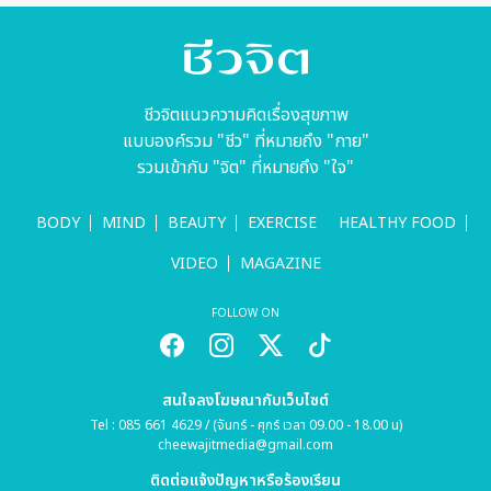
อัลมอนด์ โอ๊ต
และถั่วเหลือง
ห้ามพลาด!
ชีวจิตแนวความคิดเรื่องสุขภาพ
แบบองค์รวม "ชีว" ที่หมายถึง "กาย"
รวมเข้ากับ "จิต" ที่หมายถึง "ใจ"
BODY
MIND
BEAUTY
EXERCISE
HEALTHY FOOD
VIDEO
MAGAZINE
FOLLOW ON
สนใจลงโฆษณากับเว็บไซต์
Tel : 085 661 4629 / (จันทร์ - ศุกร์ เวลา 09.00 - 18.00 น)
cheewajitmedia@gmail.com
ติดต่อแจ้งปัญหาหรือร้องเรียน