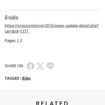
อ้างอิง
https://oryor.com/oryor2015/news-update-detail.php?
cat=&id=1371
Pages:
1
2
SHARE ON
TAGGED :
ชีวจิต
RELATED