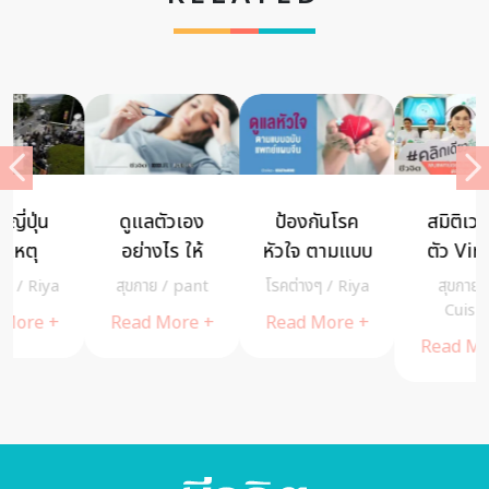
ป้องกันโรค
สมิติเวชเปิด
5 วิธีควบคุม
หัวใจ ตามแบบ
ตัว Virtual
อาหาร สำหรับ
ฉบับแพทย์
Hospital ราย
ผู้ป่วยโรคไตที่
โรคต่างๆ
/
Riya
สุขกาย
/
A
สุขกาย
/
แผนจีน
แรกของไทย
เป็นเบาหวาน
Cuisine
cheewajitmedia
Read More +
พบแพทย์
Read More +
Read More +
ออนไลน์
พร้อมยาส่ง
ตรงถึงบ้าน