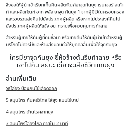
จึงขอให้ผู้นำเข้าเรียกเก็บคืนผลิตภัณฑ์ยาจุดกันยุง เรนเจอร์ สเก้า
ท์ และผลิตภัณฑ์ อาท พลัส ยาจุด กันยุง 1 จากผู้มีไว้ในครอบครอง
และรวบรวมส่งคืนไปยังประเทศผู้ผลิต หรือหากไม่ประสงค์คืนไป
ยังประเทศผู้ผลิตให้แจ้ง อย. ทราบเพื่อควบคุมการทำลาย
สำหรับผู้ขายให้คืนผู้ที่ตนซื้อมา หรือขายคืนให้กับผู้นำเข้าสำหรับผู้
บริโภคไม่ควรใช้และห้ามส่งมอบต่อให้บุคคลอื่นเพื่อใช้จุดกันยุง
ใครมียาจุดกันยุง ยี่ห้อข้างต้นรีบทำลาย หรือ
เอาไปคืนเลยนะ เดี่ยวจะเสียชีวิตแทนยุง
อ่านเพิ่มเติม
วิธีไล่ยุง ป้องกันไข้เลือดออก
5 สมุนไพร ก้นครัวไทย ไล่ยุง แบบไร้บาป
4 สมุนไพร ต้านโรคจากยุง
3 สมุนไพรไล่ยุงไกล ภายใน 2 นาที