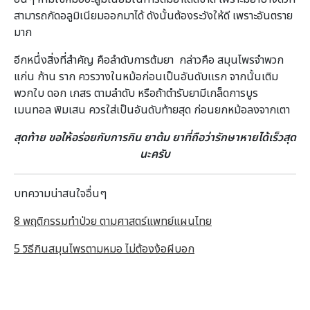
สามารถกัดอลูมิเนียมออกมาได้ ดังนั้นต้องระวังให้ดี เพราะอันตราย
มาก
อีกหนึ่งสิ่งที่สำคัญ คือลำดับการต้มยา กล่าวคือ สมุนไพรจำพวก
แก่น ก้าน ราก ควรวางในหม้อก่อนเป็นอันดับเเรก จากนั้นเติม
พวกใบ ดอก เกสร ตามลำดับ หรือถ้าตำรับยามีเกล็ดการบูร
เมนทอล พิมเสน ควรใส่เป็นอันดับท้ายสุด ก่อนยกหม้อลงจากเตา
สุดท้าย ขอให้อร่อยกับการกิน ยาต้ม ยาที่ถือว่ารักษาหายได้เร็วสุด
นะครับ
บทความน่าสนใจอื่นๆ
8 พฤติกรรมทำป่วย ตามศาสตร์แพทย์แผนไทย
5 วิธีกินสมุนไพรตามหมอ ไม่ต้องง้อผีบอก