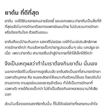
ยาต้ม ที่ดีที่สุด
ยาต้ม เเค่ได้ยินหลายคนอาจร้องยี้ ขอบอกเลยนะว่ายาต้มเป็นสิ่งที่ดี
ที่สุดแล้วในการรักษาด้วยการแพทย์แผนไทย ไม่นับรวมการรักษา
หรือป้องกันโรค ด้วยตัวเองนะ
ยาต้มถึงเเม้ว่าจะกินยาก รสชาติไม่อร่อย เเต่ถ้าในเเง่ประสิทธิภาพ
การรักษาดีกว่า กินแล้วหายเร็วกว่ายารูปแบบอื่นๆ เช่น เเคปซูล ยา
เม็ด เพราะว่ายาต้ม สามารถซึมเข้าสู่ร่างกายที่ลำไส้เล็กได้ดีกว่า
จึงเป็นเหตุผลว่าทำไมเราต้องกินยาต้ม นั่นเอง
นอกจากข้อดีในเรื่องการดูดซึมเเล้ว ยาต้มยังเป็นยาที่สามารถรักษา
เฉพาะตัวบุคคล คือ หมอจะจัดยาให้เหมาะกับตัวคนไข้เอง โดยปรับไป
ตามอาการ ตามจุดอ่อนของธาตุเจ้าเรือน ทำให้เป็นการรักษาที่
เฉพาะตัว หายได้รวดเร็วกว่า ไม่จำเป็นต้องกินยาหลายขนานให้เสีย
เวลา
ส่วนในเรื่องของรสชาติยาต้มนั้น ก็ไม่ได้เเย่อย่างที่หลายคนเข้าใจ