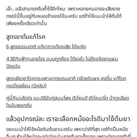
เอ๊ะ…แล้วสามารถต้มซ้ำได้อีกไหม เพราะหลายคนอาจจะเสียดาย
กรณีนี้ขึ้นอยู่กับหมอเจ้าของไข้นะครับ แต่ถ้าให้เเนะนำให้ต้มได้
เพียงครั้งเดียวเท่านั้น
สูตรยาต้มแก้โรค
6 สูตรธรรมชาติ แก้อาการท้องเสีย ได้ชะงัด
4 วิธีกินฟ้าทะลายโจร แบบถูกต้อง ได้ผลไว ไม่ต้องง้อยาแผน
ปัจจุบัน
สูตรเยียวยาโรคกระเพาะจากธรรมชาติ กล้วยดิบผง ชงดื่ม แก้โรค
กรดไหลย้อน (มีคลิป)
คู่นี้กินเเล้วรุ่ง แนะวิธีจับคู่สมุนไพร ตัวไหนดี ตัวไหนเริ่ด บำรุงเลือด
ไขมันพอกตับ
แล้วอุปกรณ์ละ เราจะเลือกหม้ออะไรดีมาใช้ต้มยา
ขอเเนะนำให้ใช้หม้อดินต้มยานะครับ เพราะว่าดีที่สุด เเต่ถ้าเป็นหม้อ
อื่นๆ ห้ามใช้หม้ออะลูมิเนียมในการต้มยาเด็ดขาด เพราะมียาบางตัวที่