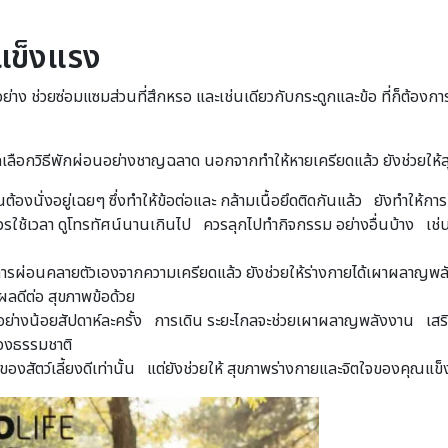
อแข็งแรง
อย่าง ช่วยซ่อมแซมส่วนที่สึกหรอ และเช่นเดียวกับกระดูกและข้อ ที่ก็ต้อ
เลือกวิธีพักผ่อนอย่างชาญฉลาด นอกจากทำให้หายเครียดแล้ว ยังช่วยให้สุ
้องนั่งอยู่เฉยๆ ซึ่งทำให้ข้อต่อและ กล้ามเนื้อยึดติดกันแล้ว ยังทำให
ควรใช้เวลา ดูโทรทัศน์นานเกินไป ควรลุกไปทำกิจกรรม อย่างอื่นบ้าง เช
รผ่อนคลายตัวเองจากความเครียดแล้ว ยังช่วยให้ร่างกายได้เผาผลาญพ
ผลดีต่อ สุขภาพข้อด้วย
บอย่างน้อยสัปดาห์ละครั้ง การเดิน ระยะไกลจะช่วยเผาผลาญพลังงาน เสริ
ของธรรมชาติ
ตของสัตว์เลี้ยงดีเท่านั้น แต่ยังช่วยให้ สุขภาพร่างกายและจิตใจของคุณแข