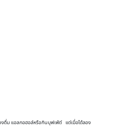
งดื่ม แอลกอฮอล์หรือกินบุฟเฟ่ต์ แต่เมื่อได้ลอง