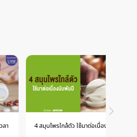
4 สมุนไพรใกล้ตัว ใช้มาต่อเนื่องนับพันปี
5 วิธี