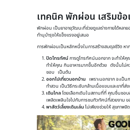
เทคนิค พักผ่อน เสริมข้
พักผ่อน เป็นยาอายุวัฒนะที่ช่วยดูแลร่างกายได้หลาย
ทำนุบำรุงให้แข็งแรงอยู่เสมอ
การพักผ่อนเป็นหลักหนึ่งในการสร้างสมดุลชีวิต หาก
ปิดโทรทัศน์
การดูโทรทัศน์นอกจาก จะทำให้คุณต
ทำให้คุณ กินอาหารมากขึ้นอีกด้วย ดังนั้นไม่
ชอบ เป็นต้น
ออกไปเที่ยวนอกบ้าน
เพราะนอกจาก จะเป็นกา
ทำสวน เป็นวิธีกระชับกล้ามเนื้อแขนและขาที่ส่ง
เดินไกล
โดยเลือกเดินในสถานที่ที่ คุณชื่นชอ
เพลิดเพลินใจไปกับการชมทิวทัศน์ที่สวยงาม 
พาสัตว์เลี้ยงเดินเล่น
ไม่เพียงช่วยให้ สุขภาพจิ