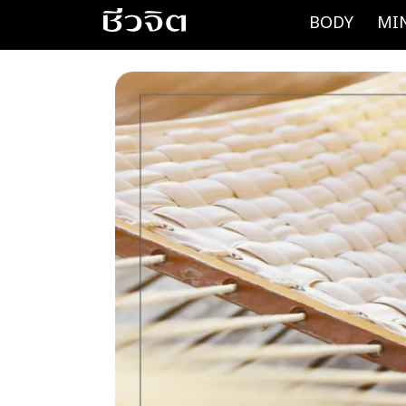
Skip
BODY
MI
to
content