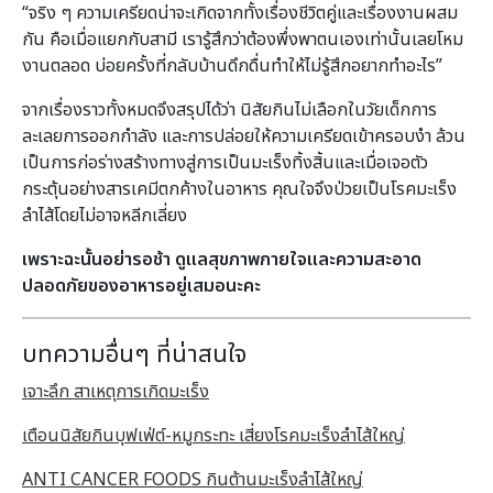
“จริง ๆ ความเครียดน่าจะเกิดจากทั้งเรื่องชีวิตคู่และเรื่องงานผสม
กัน คือเมื่อแยกกับสามี เรารู้สึกว่าต้องพึ่งพาตนเองเท่านั้นเลยโหม
งานตลอด บ่อยครั้งที่กลับบ้านดึกดื่นทำให้ไม่รู้สึกอยากทำอะไร”
จากเรื่องราวทั้งหมดจึงสรุปได้ว่า นิสัยกินไม่เลือกในวัยเด็กการ
ละเลยการออกกำลัง และการปล่อยให้ความเครียดเข้าครอบงำ ล้วน
เป็นการก่อร่างสร้างทางสู่การเป็นมะเร็งทิ้งสิ้นและเมื่อเจอตัว
กระตุ้นอย่างสารเคมีตกค้างในอาหาร คุณใจจึงป่วยเป็นโรคมะเร็ง
ลำไส้โดยไม่อาจหลีกเลี่ยง
เพราะฉะนั้นอย่ารอช้า ดูแลสุขภาพกายใจและความสะอาด
ปลอดภัยของอาหารอยู่เสมอนะคะ
บทความอื่นๆ ที่น่าสนใจ
เจาะลึก สาเหตุการเกิดมะเร็ง
เตือนนิสัยกินบุฟเฟ่ต์-หมูกระทะ เสี่ยงโรคมะเร็งลำไส้ใหญ่
ANTI CANCER FOODS กินต้านมะเร็งลำไส้ใหญ่