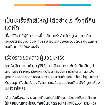
เป็นมะเร็งลำไส้ใหญ่ ได้อย่างไร ทั้งๆที่กิน
แต่ผัก
เมื่อได้ยินว่ามีผู้ป่วยรายหนึ่ง เป็นมะเร็งลำไส้ใหญ่ จากการกิน
มังสวิรัติ ทีมงาน ชีวจิต ไม่รอช้ารีบเข้าไปไขข้อข้องใจว่า กินแต่ผัก
ยังเป็นมะเร็งได้จริงหรือ
เรื่องราวของสาวผู้ป่วยมะเร็ง
คุณใจ-จิตตากานต์ (อายุ39 ปี) วางมือจากการพับริบบิ้นเป็นรูป
ต่างๆเพื่อสร้างสมาธิลดความว้าวุ่น เริ่มต้นเล่าเรื่องราว “ฉันเป็น
ลูกสาวคนเดียวของครอบครัว มีคุณยายกับคุณแม่ที่มีปัญหาเกี่ยว
กับมดลูก ดังนั้นตัวเองจึงไม่เคยเฉลียวใจและระมัดระวังปัญหาเรื่อง
มะเร็งลำไส้เลย
“สำหรับเรื่องอาหาร อยากกินอะไรก็ได้กินตามใจปากตั้งแต่เด็ก แต่
ไม่เคยมีปัญหาอะไรขับถ่ายเป็นปกติดี จนกระทั่งปี2551 เริ่ม(หัด)