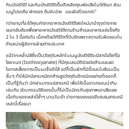
กินมังสวิรัติ และกินมังสวิรัติเต็มตัวหลังคุณพ่อเสียในปีถัดมา ส่วน
เมนูโปรดคือ ผักดอง ต้มจับฉ่าย และผัดถั่วงอกค่ะ”
ทว่าแทนที่จะได้คุณค่าจากอาหารมังสวิรัติสดใหม่มาบำรุงร่างกาย
เธอกลับต้องพึ่งพาอาหารมังสวิรัติตามร้านค้าและอาหารแช่แข็งถึง
2 ใน 3 มื้อต่อวัน เนื่องด้วยวิถีชีวิตที่บีบรัดเพราะความรับผิดชอบใน
ตำแหน่งผู้จัดการฝ่ายต่างประเทศ
แม้ว่ากะหล่ำปลีซึ่งเป็นวัตถุดิบหลักในเมนูมังสวิรัติจะมีสารไอโซทิโอ
ไซยาเนต (Isothiocyanate) ที่มีคุณสมบัติช่วยต่อต้านและลด
โอกาสเสี่ยงการเป็นมะเร็งลำไส้ แต่ก็เป็นผักที่มีขั้วและใบซ้อนเป็น
ชั้นๆ ทำให้มักมีสารเคมีตกค้างสูงวัตถุดิบอีกชนิดอย่างถั่วงอกก็
เป็นที่รู้กันว่า มักผ่านการแช่สารเคมี เพื่อให้เนื้อขาวกรอบน่ากิน
เช่นกัน ส่วนกรรมวิธีดองนั้นก็ไม่เป็นมิตรกับสุขภาพเอาเสียเลย
เมื่อกินของเหล่านี้ซ้ำๆ นานวันเข้า ร่างกายของเธอจึงสะสมสารเคมี
เหล่านี้เรื่อยมา