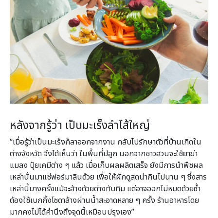
หลังจากรู้ว่า เป็นมะเร็งลำไส้ใหญ่
“เมื่อรู้ว่าเป็นมะเร็งก็ลาออกจากงาน กลับไปรักษาตัวที่บ้านเกิดใน
ต่างจังหวัด จึงได้เห็นว่า ในพื้นที่ปลูก นอกจากชาวสวนจะใช้ยาฆ่า
แมลง ปุ๋ยเคมีต่าง ๆ แล้ว เมื่อเก็บผลผลิตเสร็จ ยังมีการนำพืชผล
เหล่านั้นมาแช่ฟอร์มาลินด้วย เพื่อให้ผักดูสดน่ากินไปนาน ๆ ซึ่งสาร
เหล่านี้บางครั้งแม้จะล้างด้วยด่างทับทิม แต่อาจออกไม่หมดด้วยซ้ำ
ต้องใช้เบกกิ้งโซดาล้างผ่านน้ำสะอาดหลาย ๆ ครั้ง ร้านอาหารโดย
มากคงไม่ได้คำนึงถึงจุดนี้เหมือนปรุงเอง”